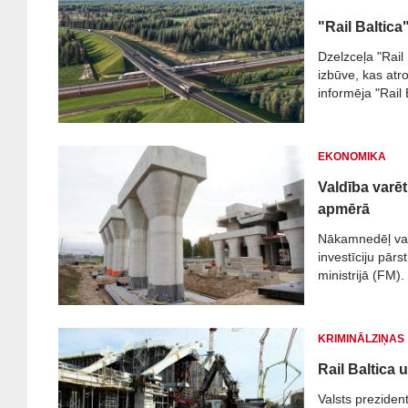
"Rail Baltica
Dzelzceļa "Rail
izbūve, kas atr
informēja "Rail 
EKONOMIKA
Valdība varē
apmērā
Nākamnedēļ val
investīciju pār
ministrijā (FM).
KRIMINĀLZIŅAS
Rail Baltica 
Valsts preziden