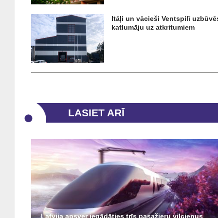
Itāļi un vācieši Ventspilī uzbūvē
katlumāju uz atkritumiem
LASIET ARĪ
Latvija apsver iegādāties trīs pasažieru vilcienus