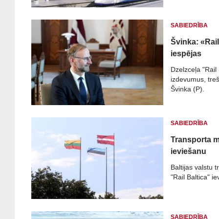
SABIEDRĪBA
Švinka: «Rai
iespējas
Dzelzceļa "Rail
izdevumus, treš
Švinka (P).
SABIEDRĪBA
Transporta mi
ieviešanu
Baltijas valstu 
"Rail Baltica" 
SABIEDRĪBA