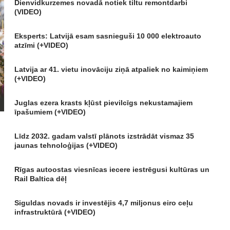
Dienvidkurzemes novadā notiek tiltu remontdarbi
(VIDEO)
Eksperts: Latvijā esam sasnieguši 10 000 elektroauto
atzīmi (+VIDEO)
Latvija ar 41. vietu inovāciju ziņā atpaliek no kaimiņiem
(+VIDEO)
Juglas ezera krasts kļūst pievilcīgs nekustamajiem
īpašumiem (+VIDEO)
Līdz 2032. gadam valstī plānots izstrādāt vismaz 35
jaunas tehnoloģijas (+VIDEO)
Rīgas autoostas viesnīcas iecere iestrēgusi kultūras un
Rail Baltica dēļ
Siguldas novads ir investējis 4,7 miljonus eiro ceļu
infrastruktūrā (+VIDEO)