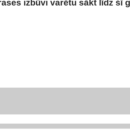
rases izbūvi varētu sākt līdz šī 