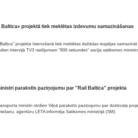
l Baltica» projektā tiek meklētas izdevumu samazināšanas
 Baltica" projekta īstenošanā tiek meklētas dažādas iespējas samazināt
dien intervijā TV3 raidījumam "900 sekundes" sacīja satiksmes ministrs
nistri parakstīs paziņojumu par "Rail Baltica" projekta
transporta ministri otrdien Viļņā parakstīs paziņojumu par dzelzceļa proj
ieviešanu, aģentūru LETA informēja Satiksmes ministrijā (SM).