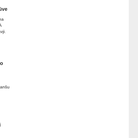
būve
ma
A
vji.
ro
nanšu
i