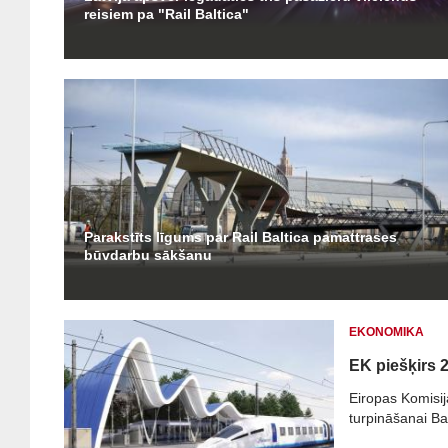
reisiem pa "Rail Baltica"
Parakstīts līgums par Rail Baltica pamattrases
būvdarbu sākšanu
EKONOMIKA
EK piešķirs 2
Eiropas Komisija
turpināšanai Bal