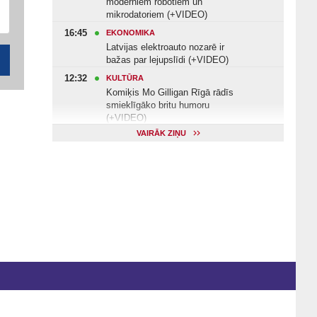
moderniem robotiem un
mikrodatoriem (+VIDEO)
16:45
EKONOMIKA
Latvijas elektroauto nozarē ir
bažas par lejupslīdi (+VIDEO)
12:32
KULTŪRA
Komiķis Mo Gilligan Rīgā rādīs
smieklīgāko britu humoru
(+VIDEO)
VAIRĀK ZIŅU
11:22
VESELĪBA
Veselības arodbiedrība norāda uz
Valsts kontroles apsekojuma
nepilnībām (+VIDEO)
11:10
KULTŪRA
Dziedātājs Andris Ērglis: «Dzīve ir
strauts, kurš nekad nebeidzas»
(+VIDEO)