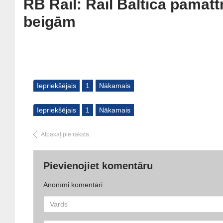
RB Rail: Rail Baltica pamatt
beigām
Iepriekšējais
1
Nākamais
Iepriekšējais
1
Nākamais
Atpakaļ pie raksta
Pievienojiet komentāru
Anonīmi komentāri