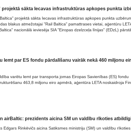
" projektā sākta Iecavas infrastruktūras apkopes punkta iz
 Baltica" projektā sākta Iecavas infrastruktūras apkopes punkta uzbēru
odas blakus atmežotajai "Rail Baltica" pamattrases vietai, aģentūru LET
Baltica" nacionālā ieviesēja SIA "Eiropas dzelzceļa līnijas" (EDzL) pārstā
tu lemt par ES fondu pārdalīšanu vairāk nekā 460 miljonu ei
dība varētu lemt par transporta jomas Eiropas Savienības (ES) fondu
strukturēšanu 463,8 miljonu eiro apmērā, aģentūra LETA noskaidroja Fi
un airBaltic: prezidents aicina SM un valdību rīkoties atbildīg
ts Edgars Rinkēvičs aicina Satiksmes ministriju (SM) un valdību rīkoties