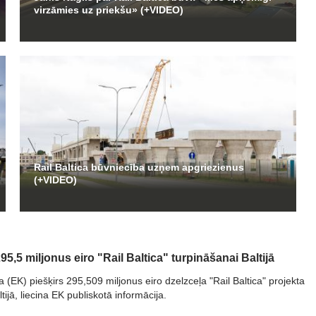
virzāmies uz priekšu» (+VIDEO)
Rail Baltica būvniecība uzņem apgriezienus
(+VIDEO)
95,5 miljonus eiro "Rail Baltica" turpināšanai Baltijā
 (EK) piešķirs 295,509 miljonus eiro dzelzceļa "Rail Baltica" projekta
tijā, liecina EK publiskotā informācija.