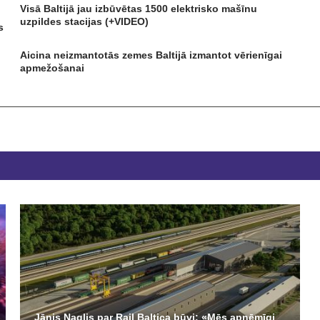
Visā Baltijā jau izbūvētas 1500 elektrisko mašīnu
uzpildes stacijas (+VIDEO)
s
Aicina neizmantotās zemes Baltijā izmantot vērienīgai
apmežošanai
Jānis Naglis par Rail Baltica būvi: «Mēs apņēmīgi