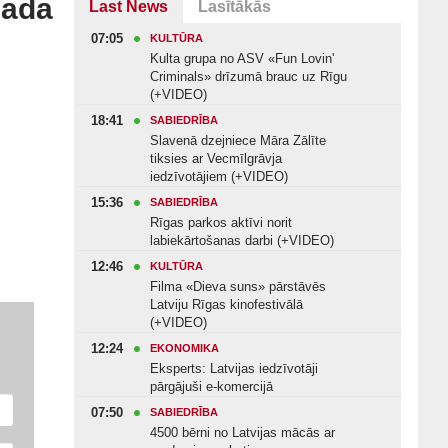
gada
Last News
Lasītākās
07:05
KULTŪRA
Kulta grupa no ASV «Fun Lovin'
Criminals» drīzumā brauc uz Rīgu
(+VIDEO)
18:41
SABIEDRĪBA
Slavenā dzejniece Māra Zālīte
tiksies ar Vecmīlgrāvja
iedzīvotājiem (+VIDEO)
15:36
SABIEDRĪBA
Rīgas parkos aktīvi norit
labiekārtošanas darbi (+VIDEO)
12:46
KULTŪRA
Filma «Dieva suns» pārstāvēs
Latviju Rīgas kinofestivālā
(+VIDEO)
12:24
EKONOMIKA
Eksperts: Latvijas iedzīvotāji
pārgājuši e-komercijā
07:50
SABIEDRĪBA
4500 bērni no Latvijas mācās ar