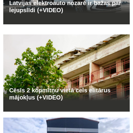
Latvijas elektroauto nozarē ir bažas par
lejupslīdi (+VIDEO)
Cēsīs 2 kopmītņu vietā cels elitārus
mājokļus (+VIDEO)