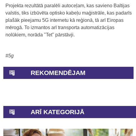
Projekta rezultātā paralēli autoceļam, kas savieno Baltijas
valstis, tiks izbūvēta optisko kabeļu maģistrāle, kas padarīs
plašāk pieejamu 5G internetu kā reģionā, tā arī Eiropas
mērogā. To izmantos arī transporta automatizācijas
nolūkiem, norāda "Tet" pārstāvji.
#5g
REKOMENDĒJAM
ARĪ KATEGORIJĀ