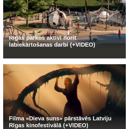
Rīgas parkos aktīvi norit
labiekārtošanas darbi (+VIDEO)
Filma «Dieva suns» pārstāvēs Latviju
Rīgas kinofestivālā (+VIDEO)