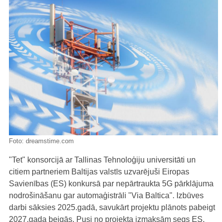
Foto:
dreamstime.com
"Tet" konsorcijā ar Tallinas Tehnoloģiju universitāti un
citiem partneriem Baltijas valstīs uzvarējuši Eiropas
Savienības (ES) konkursā par nepārtraukta 5G pārklājuma
nodrošināšanu gar automaģistrāli "Via Baltica". Izbūves
darbi sāksies 2025.gadā, savukārt projektu plānots pabeigt
2027.gada beigās. Pusi no projekta izmaksām segs ES.