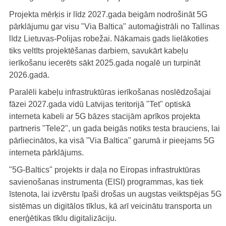
Projekta mērķis ir līdz 2027.gada beigām nodrošināt 5G
pārklājumu gar visu "Via Baltica" automaģistrāli no Tallinas
līdz Lietuvas-Polijas robežai. Nākamais gads lielākoties
tiks veltīts projektēšanas darbiem, savukārt kabeļu
ierīkošanu iecerēts sākt 2025.gada nogalē un turpināt
2026.gadā.
Paralēli kabeļu infrastruktūras ierīkošanas noslēdzošajai
fāzei 2027.gada vidū Latvijas teritorijā "Tet" optiskā
interneta kabeli ar 5G bāzes stacijām aprīkos projekta
partneris "Tele2", un gada beigās notiks testa brauciens, lai
pārliecinātos, ka visā "Via Baltica" garumā ir pieejams 5G
interneta pārklājums.
"5G-Baltics" projekts ir daļa no Eiropas infrastruktūras
savienošanas instrumenta (EISI) programmas, kas tiek
īstenota, lai izvērstu īpaši drošas un augstas veiktspējas 5G
sistēmas un digitālos tīklus, kā arī veicinātu transporta un
enerģētikas tīklu digitalizāciju.