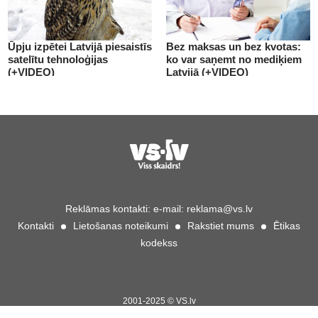
Ūpju izpētei Latvijā piesaistīs
Bez maksas un bez kvotas:
satelītu tehnoloģijas
ko var saņemt no mediķiem
(+VIDEO)
Latvijā (+VIDEO)
Reklāmas kontakti:
e-mail:
reklama@vs.lv
Kontakti
Lietošanas noteikumi
Rakstiet mums
Ētikas
kodekss
2001-2025 © VS.lv