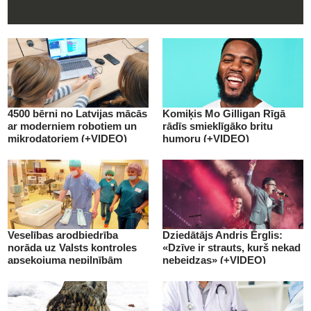
4500 bērni no Latvijas mācās
Komiķis Mo Gilligan Rīgā
ar moderniem robotiem un
rādīs smieklīgāko britu
mikrodatoriem (+VIDEO)
humoru (+VIDEO)
Veselības arodbiedrība
Dziedātājs Andris Ērglis:
norāda uz Valsts kontroles
«Dzīve ir strauts, kurš nekad
apsekojuma nepilnībām
nebeidzas» (+VIDEO)
(+VIDEO)