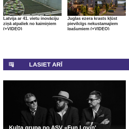
Latvija ar 41. vietu inovāciju
Juglas ezera krasts kļūst
ziņā atpaliek no kaimiņiem
pievilcīgs nekustamajiem
(+VIDEO)
īpašumiem (+VIDEO)
LASIET ARĪ
Kulta grupa no ASV «Fun Lovin'