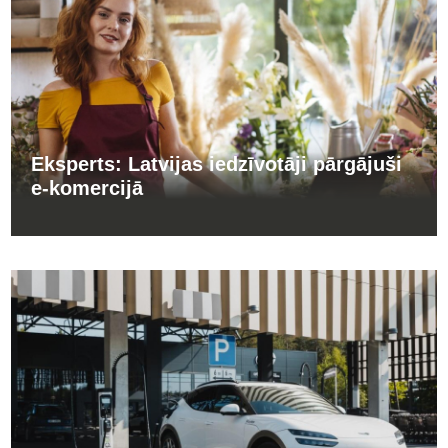
Eksperts: Latvijas iedzīvotāji pārgājuši
e-komercijā