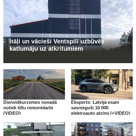
Itāļi un vācieši Ventspilī uzbūvēs
katlumāju uz atkritumiem
Dienvidkurzemes novadā
Eksperts: Latvijā esam
notiek tiltu remontdarbi
sasnieguši 10 000
(VIDEO)
elektroauto atzīmi (+VIDEO)