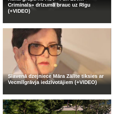
Criminals» drīzumā brauc uz Rīgu
(+VIDEO)
Slavenā dzejniece Māra Zālīte tiksies ar
Vecmīlgrāvja iedzīvotājiem (+VIDEO)