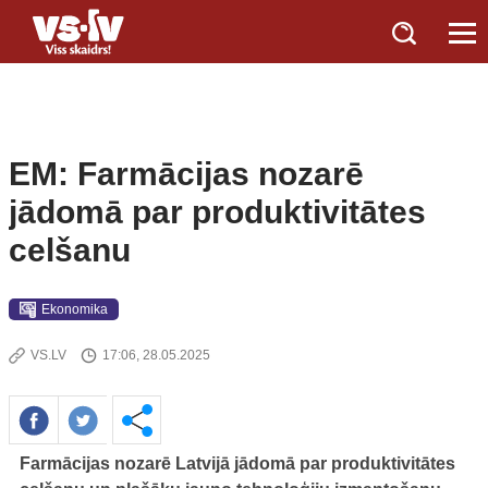
EM: Farmācijas nozarē
jādomā par produktivitātes
celšanu
Ekonomika
VS.LV
17:06, 28.05.2025
Farmācijas nozarē Latvijā jādomā par produktivitātes