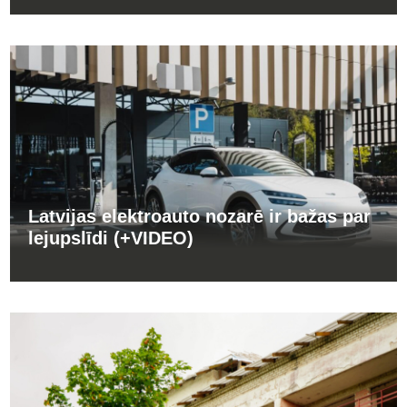
Latvijas elektroauto nozarē ir bažas par
lejupslīdi (+VIDEO)