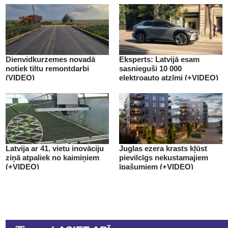
Dienvidkurzemes novadā
Eksperts: Latvijā esam
notiek tiltu remontdarbi
sasnieguši 10 000
(VIDEO)
elektroauto atzīmi (+VIDEO)
Latvija ar 41. vietu inovāciju
Juglas ezera krasts kļūst
ziņā atpaliek no kaimiņiem
pievilcīgs nekustamajiem
(+VIDEO)
īpašumiem (+VIDEO)