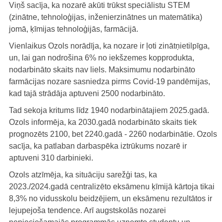
Viņš sacīja, ka nozarē akūti trūkst speciālistu STEM
(zinātne, tehnoloģijas, inženierzinātnes un matemātika)
jomā, ķīmijas tehnoloģijās, farmācijā.
Vienlaikus Ozols norādīja, ka nozare ir ļoti zinātņietilpīga,
un, lai gan nodrošina 6% no iekšzemes kopprodukta,
nodarbināto skaits nav liels. Maksimumu nodarbināto
farmācijas nozare sasniedza pirms Covid-19 pandēmijas,
kad tajā strādāja aptuveni 2500 nodarbināto.
Tad sekoja kritums līdz 1940 nodarbinātajiem 2025.gadā.
Ozols informēja, ka 2030.gadā nodarbināto skaits tiek
prognozēts 2100, bet 2240.gadā - 2260 nodarbinātie. Ozols
sacīja, ka patlaban darbaspēka iztrūkums nozarē ir
aptuveni 310 darbinieki.
Ozols atzīmēja, ka situāciju sarežģi tas, ka
2023./2024.gadā centralizēto eksāmenu ķīmijā kārtoja tikai
8,3% no vidusskolu beidzējiem, un eksāmenu rezultātos ir
lejupejoša tendence. Arī augstskolās nozarei