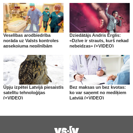
Veselības arodbiedrība
Dziedātājs Andris Ērglis:
norāda uz Valsts kontroles
«Dzīve ir strauts, kurš nekad
apsekojuma nepilnībām
nebeidzas» (+VIDEO)
(+VIDEO)
Ūpju izpētei Latvijā piesaistīs
Bez maksas un bez kvotas:
satelītu tehnoloģijas
ko var saņemt no mediķiem
(+VIDEO)
Latvijā (+VIDEO)