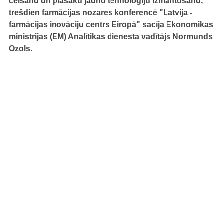
celšanu un plašāku jauno tehnoloģiju izmantošanu,
trešdien farmācijas nozares konferencē "Latvija -
farmācijas inovāciju centrs Eiropā" sacīja Ekonomikas
ministrijas (EM) Analītikas dienesta vadītājs Normunds
Ozols.