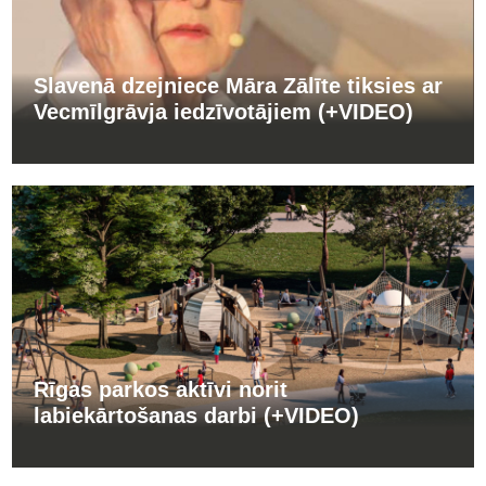
Slavenā dzejniece Māra Zālīte tiksies ar
Vecmīlgrāvja iedzīvotājiem (+VIDEO)
Rīgas parkos aktīvi norit
labiekārtošanas darbi (+VIDEO)