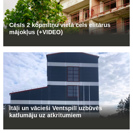
Cēsīs 2 kopmītņu vietā cels elitārus
mājokļus (+VIDEO)
Itāļi un vācieši Ventspilī uzbūvēs
katlumāju uz atkritumiem