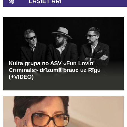
LASIET ARĪ
Kulta grupa no ASV «Fun Lovin'
Criminals» drīzumā brauc uz Rīgu
(+VIDEO)