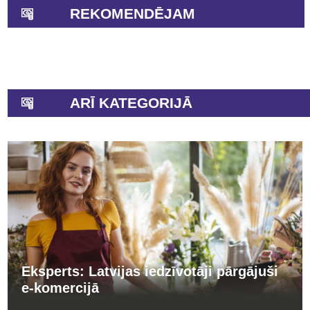
REKOMENDĒJAM
ARĪ KATEGORIJĀ
Eksperts: Latvijas iedzīvotāji pārgājuši
e-komercijā