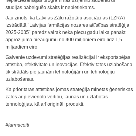
nepieciešamajās programmās uzņemto studentu un
studijas pabeigušo skaits ir nepietiekams.
Jau ziņots, ka Latvijas Zāļu ražotāju asociācijas (LZRA)
izstrādātā "Latvijas farmācijas nozares attīstības stratēģija
2025-2035" paredz vairāk nekā piecu gadu laikā panākt
apgrozījuma pieaugumu no 400 miljoniem eiro līdz 1,5
miljardiem eiro.
Galvenie uzdevumi stratēģijas realizācijai ir eksportspējas
attīstība, efektivitāte un inovācijas. Efektivitātes uzlabošanai
tik strādāts pie jaunām tehnoloģijām un tehnoloģiju
uzlabošanas.
Kā prioritārās attīstības jomas stratēģijā minētas ģenēriskās
zāles ar pievienoto vērtību, jaunas un uzlabotas
tehnoloģijas, kā arī oriģināli produkti.
#farmaceiti