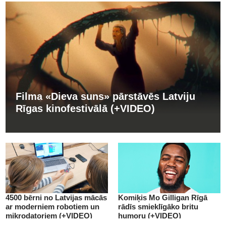
Filma «Dieva suns» pārstāvēs Latviju
Rīgas kinofestivālā (+VIDEO)
4500 bērni no Latvijas mācās
Komiķis Mo Gilligan Rīgā
ar moderniem robotiem un
rādīs smieklīgāko britu
mikrodatoriem (+VIDEO)
humoru (+VIDEO)