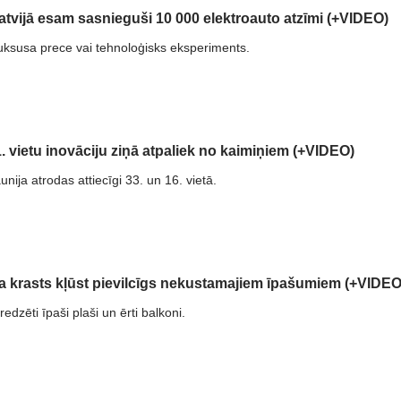
atvijā esam sasnieguši 10 000 elektroauto atzīmi (+VIDEO)
luksusa prece vai tehnoloģisks eksperiments.
1. vietu inovāciju ziņā atpaliek no kaimiņiem (+VIDEO)
unija atrodas attiecīgi 33. un 16. vietā.
a krasts kļūst pievilcīgs nekustamajiem īpašumiem (+VIDEO
edzēti īpaši plaši un ērti balkoni.