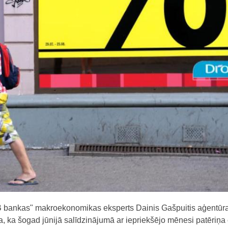
 bankas" makroekonomikas eksperts Dainis Gašpuitis aģentūr
a, ka šogad jūnijā salīdzinājumā ar iepriekšējo mēnesi patēriņa