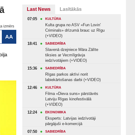
rā
Last News
Lasītākās
07:05
KULTŪRA
Kulta grupa no ASV «Fun Lovin'
ta izmērs
Criminals» drīzumā brauc uz Rīgu
(+VIDEO)
AA
18:41
SABIEDRĪBA
Slavenā dzejniece Māra Zālīte
bija
tiksies ar Vecmīlgrāvja
iedzīvotājiem (+VIDEO)
15:36
SABIEDRĪBA
Rīgas parkos aktīvi norit
labiekārtošanas darbi (+VIDEO)
12:46
KULTŪRA
Filma «Dieva suns» pārstāvēs
Latviju Rīgas kinofestivālā
(+VIDEO)
12:24
EKONOMIKA
Eksperts: Latvijas iedzīvotāji
pārgājuši e-komercijā
07:50
SABIEDRĪBA