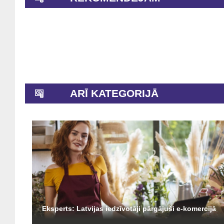
ARĪ KATEGORIJĀ
Eksperts: Latvijas iedzīvotāji pārgājuši e-komercijā