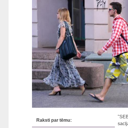
"SEB
Raksti par tēmu:
sacīj