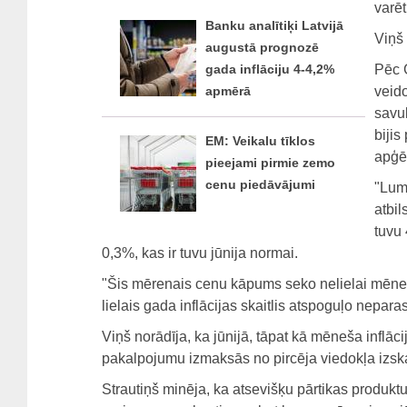
varēt
Banku analītiķi Latvijā
Viņš
augustā prognozē
Pēc 
gada inflāciju 4-4,2%
veid
apmērā
savu
biji
EM: Veikalu tīklos
apģē
pieejami pirmie zemo
cenu piedāvājumi
"Lum
atbil
tuvu 
0,3%, kas ir tuvu jūnija normai.
"Šis mērenais cenu kāpums seko nelielai mēneša 
lielais gada inflācijas skaitlis atspoguļo neparas
Viņš norādīja, ka jūnijā, tāpat kā mēneša inflāci
pakalpojumu izmaksās no pircēja viedokļa izsk
Strautiņš minēja, ka atsevišķu pārtikas produktu 