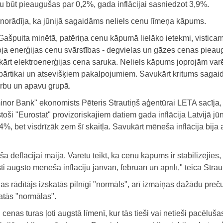
u būt pieaugušas par 0,2%, gada inflācijai sasniedzot 3,9%.
 norādīja, ka jūnijā sagaidāms neliels cenu līmeņa kāpums.
Gašpuita minētā, patēriņa cenu kāpumā lielāko ietekmi, vistica
oja enerģijas cenu svārstības - degvielas un gāzes cenas pieau
kārt elektroenerģijas cena saruka. Neliels kāpums joprojām varē
s pārtikai un atsevišķiem pakalpojumiem. Savukārt kritums saga
rbu un apavu grupā.
inor Bank" ekonomists Pēteris Strautiņš aģentūrai LETA sacīja,
stoši "Eurostat" provizoriskajiem datiem gada inflācija Latvijā jūn
4%, bet visdrīzāk zem šī skaitļa. Savukārt mēneša inflācija bija 
deflācijai maijā. Varētu teikt, ka cenu kāpums ir stabilizējies,
ti augsto mēneša inflāciju janvārī, februārī un aprīlī," teica Strau
jas rādītājs izskatās pilnīgi "normāls", arī izmaiņas dažādu preč
atās "normālas".
cenas turas ļoti augstā līmenī, kur tās tieši vai netieši pacēluša