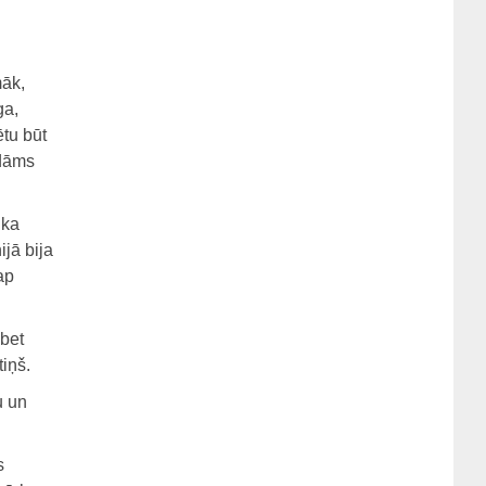
māk,
ga,
tu būt
idāms
 ka
ijā bija
ap
 bet
tiņš.
u un
s