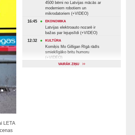
4500 bērni no Latvijas mācās ar
moderniem robotiem un
mikrodatoriem (+VIDEO)
16:45
EKONOMIKA
Latvijas elektroauto nozarē ir
bažas par lejupslīdi (+VIDEO)
12:32
KULTŪRA
Komiķis Mo Gilligan Rīgā rādīs
smieklīgāko britu humoru
(+VIDEO)
VAIRĀK ZIŅU
11:22
VESELĪBA
Veselības arodbiedrība norāda uz
Valsts kontroles apsekojuma
nepilnībām (+VIDEO)
11:10
KULTŪRA
Dziedātājs Andris Ērglis: «Dzīve ir
strauts, kurš nekad nebeidzas»
(+VIDEO)
ai LETA
 cenas