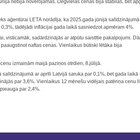
ūnijā nebija novērojamas. Degvielas cenas bija stabilas, bet a
s aģentūrai LETA norādīja, ka 2025.gada jūnijā salīdzinājumā
 0,3%, tādējādi inflācijai gada laikā sasniedzot apmēram 4%.
rai, visticamāk, sadārdzinājās ar atpūtu saistītie pakalpojumi. D
paaugstinot naftas cenas. Vienlaikus būtiski lētāka bija
 cenu izmaiņām maijā paziņos otrdien, 8.jūlijā.
 salīdzinājumā ar aprīli Latvijā saruka par 0,1%, bet gada laikā
linājās par 3,6%. Vienlaikus 12 mēnešu vidējais patēriņa cenu l
 pieauga par 2,4%.