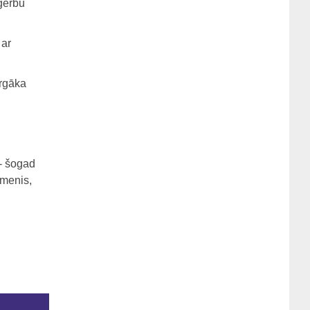
pģērbu
 ar
ārgāka
 - šogad
īmenis,