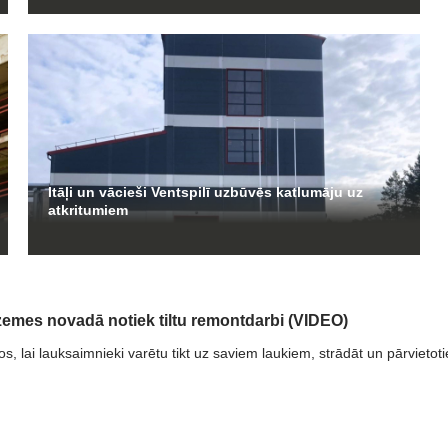
Itāļi un vācieši Ventspilī uzbūvēs katlumāju uz
atkritumiem
emes novadā notiek tiltu remontdarbi (VIDEO)
s, lai lauksaimnieki varētu tikt uz saviem laukiem, strādāt un pārvietoti