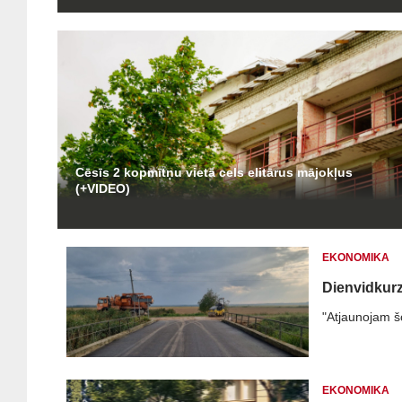
Cēsīs 2 kopmītņu vietā cels elitārus mājokļus
(+VIDEO)
EKONOMIKA
Dienvidkurz
"Atjaunojam šo
EKONOMIKA