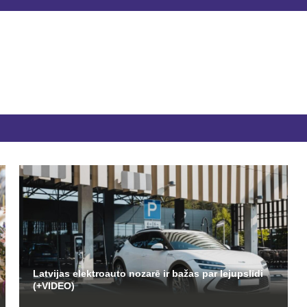
Latvijas elektroauto nozarē ir bažas par lejupslīdi
(+VIDEO)