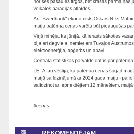
norises pasaules tirgos, bet krasas pārmaiņas j
veikalos parādījās atlaides.
Arī "Swedbank" ekonomists Oskars Niks Mālniek
maiju patēriņa cenas varētu būt pieaugušas par
Viņš minēja, ka jūnijā, kā ierasts sākoties vasa
bija arī degviela, nemieriem Tuvajos Austrumos 
elektroenerģija, apģērbs un apavi.
Centrālā statistikas pārvalde datus par patēriņa
LETA jau vēstīja, ka patēriņa cenas šogad maijā
maijā salīdzinājumā ar 2024.gada maiju - palie
salīdzinot ar iepriekšējiem 12 mēnešiem, maijā
#cenas
REKOMENDĒJAM