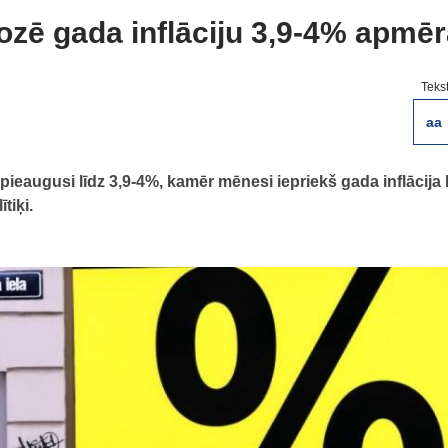
gnozē gada inflāciju 3,9-4% apmē
Teks
aa
 pieaugusi līdz 3,9-4%, kamēr mēnesi iepriekš gada inflācija 
tiķi.