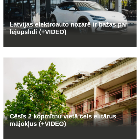
Latvijas elektroauto nozarē ir bažas par
lejupslīdi (+VIDEO)
Cēsīs 2 kopmītņu vietā cels elitārus
mājokļus (+VIDEO)