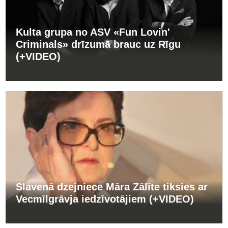
Kulta grupa no ASV «Fun Lovin'
Criminals» drīzumā brauc uz Rīgu
(+VIDEO)
Slavenā dzejniece Māra Zālīte tiksies ar
Vecmīlgrāvja iedzīvotājiem (+VIDEO)