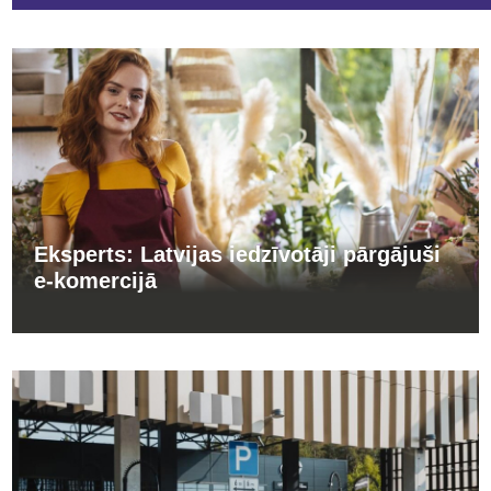
Eksperts: Latvijas iedzīvotāji pārgājuši
e-komercijā