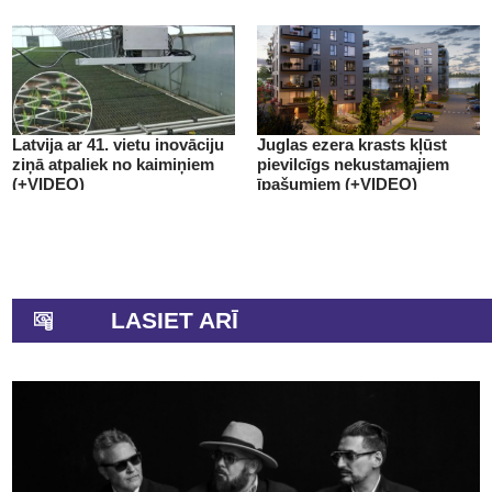
Latvija ar 41. vietu inovāciju
Juglas ezera krasts kļūst
ziņā atpaliek no kaimiņiem
pievilcīgs nekustamajiem
(+VIDEO)
īpašumiem (+VIDEO)
LASIET ARĪ