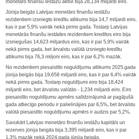
monetāro finanšu iestāžu aktīvi bija 28,134 miljardi eiro.
Jūnija beigās Latvijas monetāro finanšu iestāžu
rezidentiem izsniegto kredītu atlikums bija 14,7 miljardi eiro,
kas ir par 5,9% vairāk nekā pirms gada. Tostarp Latvijas
monetārās finanšu iestādes rezidentiem kredītos eiro bija
izsniegušas 14,623 miljardus eiro, kas ir par 5,9% vairāk
nekā pirms gada, bet ārvalstu valūtā izsniegto kredītu
atlikums bija 76,3 miljoni eiro, kas ir par 6,2% mazāk.
No rezidentiem piesaistīto noguldījumu atlikums 2025.gada
jūnija beigās bija 19,658 miljardi eiro, kas ir par 6,4% vairāk
nekā pirms gada. Tostarp noguldījumi eiro bija 18,424
miljardi eiro, bet ārvalstu valūtās - 1,234 miljardi eiro. Eiro
piesaistīto noguldījumu apmērs salīdzinājumā ar pagājušā
gada attiecīgo periodu ir palielinājies par 6,5%, bet ārvalstu
valūtā piesaistīto noguldījumu apmērs ir audzis par 5,2%.
Savukārt Latvijas monetāro finanšu iestāžu kapitāls un
rezerves jūnija beigās bija 3,395 miljardi eiro, kas ir par
1,3% mazāk nekā 2024.gada jūnija beigās.