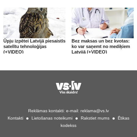
(+VIDEO)
Ūpju izpētei Latvijā piesaistīs
Bez maksas un bez kvotas:
satelītu tehnoloģijas
ko var saņemt no mediķiem
(+VIDEO)
Latvijā (+VIDEO)
Reklāmas kontakti:
e-mail:
reklama@vs.lv
Kontakti
Lietošanas noteikumi
Rakstiet mums
Ētikas
kodekss