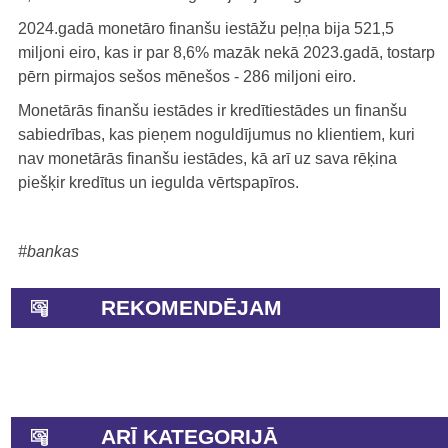
2024.gadā monetāro finanšu iestāžu peļņa bija 521,5
miljoni eiro, kas ir par 8,6% mazāk nekā 2023.gadā, tostarp
pērn pirmajos sešos mēnešos - 286 miljoni eiro.
Monetārās finanšu iestādes ir kredītiestādes un finanšu
sabiedrības, kas pieņem noguldījumus no klientiem, kuri
nav monetārās finanšu iestādes, kā arī uz sava rēķina
piešķir kredītus un iegulda vērtspapīros.
#bankas
REKOMENDĒJAM
ARĪ KATEGORIJĀ