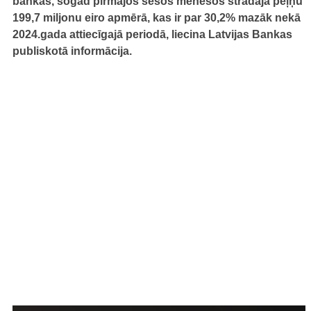
bankas, šogad pirmajos sešos mēnešos strādāja peļņu
199,7 miljonu eiro apmērā, kas ir par 30,2% mazāk nekā
2024.gada attiecīgajā periodā, liecina Latvijas Bankas
publiskotā informācija.