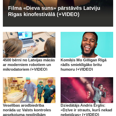
Filma «Dieva suns» pārstāvēs Latviju
Rīgas kinofestivālā (+VIDEO)
4500 bērni no Latvijas mācās
Komiķis Mo Gilligan Rīgā
ar moderniem robotiem un
rādīs smieklīgāko britu
mikrodatoriem (+VIDEO)
humoru (+VIDEO)
Veselības arodbiedrība
Dziedātājs Andris Ērglis:
norāda uz Valsts kontroles
«Dzīve ir strauts, kurš nekad
apsekojuma nepilnībām
nebeidzas» (+VIDEO)