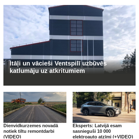
Itāļi un vācieši Ventspilī uzbūvēs
katlumāju uz atkritumiem
Dienvidkurzemes novadā
Eksperts: Latvijā esam
notiek tiltu remontdarbi
sasnieguši 10 000
(VIDEO)
elektroauto atzīmi (+VIDEO)