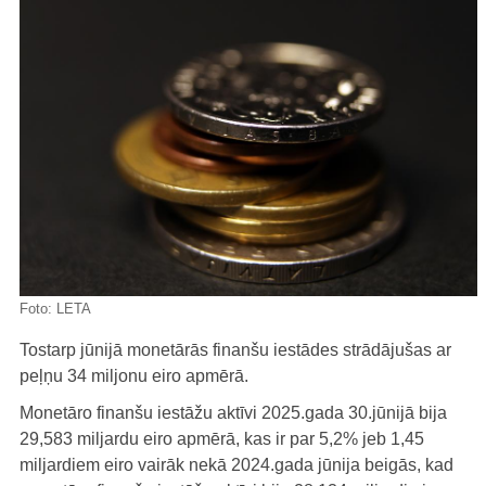
Foto:
LETA
Tostarp jūnijā monetārās finanšu iestādes strādājušas ar
peļņu 34 miljonu eiro apmērā.
Monetāro finanšu iestāžu aktīvi 2025.gada 30.jūnijā bija
29,583 miljardu eiro apmērā, kas ir par 5,2% jeb 1,45
miljardiem eiro vairāk nekā 2024.gada jūnija beigās, kad