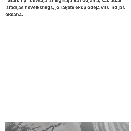
"Starship" devītajā izmēģinājuma lidojumā, kas atkal
izrādījās neveiksmīgs, jo raķete eksplodēja virs Indijas
okeāna.