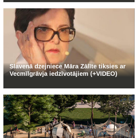
Slavenā dzejniece Māra Zālīte tiksies ar
Vecmīlgrāvja iedzīvotājiem (+VIDEO)