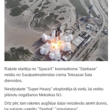
Raķete startēja no "SpaceX" kosmodroma "Starbase"
netālu no Sautpadreailendas ciema Teksasas šata
dienvidos.
Nesējraķete "Super Heavy" eksplodēja tā vietā, lai veiktu
plānotu nogāšanos Meksikas līcī.
Drīz pēc tam raķetes augšējai daļai neizdevās atvērt durvis,
lai palaistu satelītu "Starlink" "simulatorus".