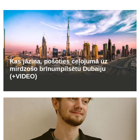
Kas jāzina, pošoties ceļojumā uz
mirdzošo brīnumpilsētu Dubaiju
(+VIDEO)