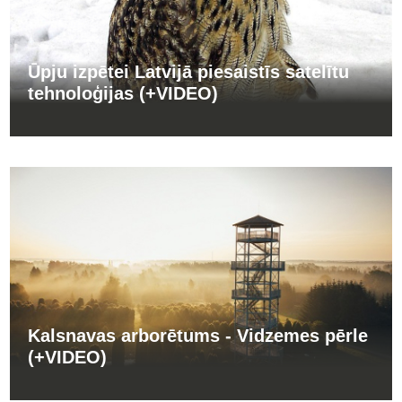
Ūpju izpētei Latvijā piesaistīs satelītu
tehnoloģijas (+VIDEO)
Kalsnavas arborētums - Vidzemes pērle
(+VIDEO)