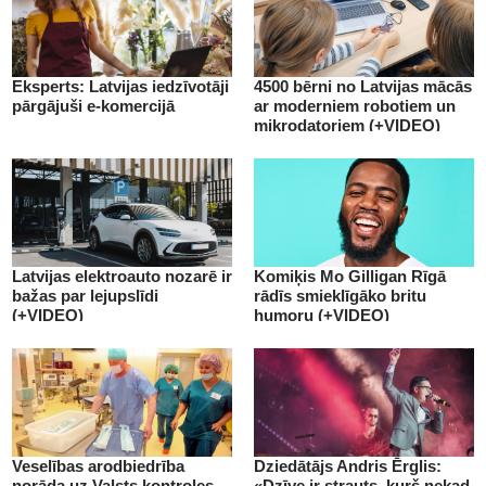
Eksperts: Latvijas iedzīvotāji
4500 bērni no Latvijas mācās
pārgājuši e-komercijā
ar moderniem robotiem un
mikrodatoriem (+VIDEO)
Latvijas elektroauto nozarē ir
Komiķis Mo Gilligan Rīgā
bažas par lejupslīdi
rādīs smieklīgāko britu
(+VIDEO)
humoru (+VIDEO)
Veselības arodbiedrība
Dziedātājs Andris Ērglis:
norāda uz Valsts kontroles
«Dzīve ir strauts, kurš nekad