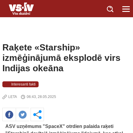
Raķete «Starship»
izmēģinājumā eksplodē virs
Indijas okeāna
Interesanti fakti
LETA
06:43, 28.05.2025
ASV uzņēmums "SpaceX" otrdien palaida raķeti