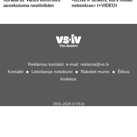
apsekojuma nepilnībām
nebeidzas» (+VIDEO)
(+VIDEO)
Reklāmas kontakti:
e-mail:
reklama@vs.lv
Kontakti
Lietošanas noteikumi
Rakstiet mums
Ētikas
kodekss
2001-2025 © VS.lv