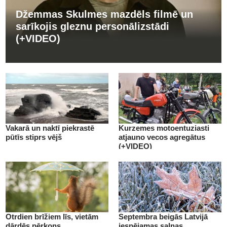
Džemmas Skulmes mazdēls filmē un
sarīkojis gleznu personālizstādi
(+VIDEO)
Vakarā un naktī piekrastē
Kurzemes motoentuziasti
pūtīs stiprs vējš
atjauno vecos agregātus
(+VIDEO)
Otrdien brīžiem līs, vietām
Septembra beigās Latvijā
dārdēs pērkons
iespējamas salnas