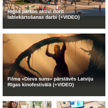
Rīgas parkos aktīvi norit
labiekārtošanas darbi (+VIDEO)
Filma «Dieva suns» pārstāvēs Latviju
Rīgas kinofestivālā (+VIDEO)