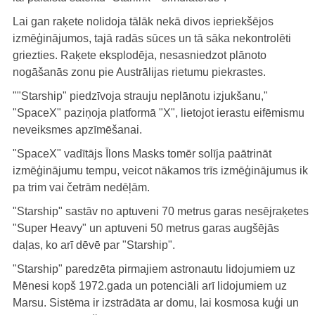
Lai gan raķete nolidoja tālāk nekā divos iepriekšējos
izmēģinājumos, tajā radās sūces un tā sāka nekontrolēti
griezties. Raķete eksplodēja, nesasniedzot plānoto
nogāšanās zonu pie Austrālijas rietumu piekrastes.
""Starship" piedzīvoja strauju neplānotu izjukšanu,"
"SpaceX" paziņoja platformā "X", lietojot ierastu eifēmismu
neveiksmes apzīmēšanai.
"SpaceX" vadītājs Īlons Masks tomēr solīja paātrināt
izmēģinājumu tempu, veicot nākamos trīs izmēģinājumus ik
pa trim vai četrām nedēļām.
"Starship" sastāv no aptuveni 70 metrus garas nesējraķetes
"Super Heavy" un aptuveni 50 metrus garas augšējās
daļas, ko arī dēvē par "Starship".
"Starship" paredzēta pirmajiem astronautu lidojumiem uz
Mēnesi kopš 1972.gada un potenciāli arī lidojumiem uz
Marsu. Sistēma ir izstrādāta ar domu, lai kosmosa kuģi un