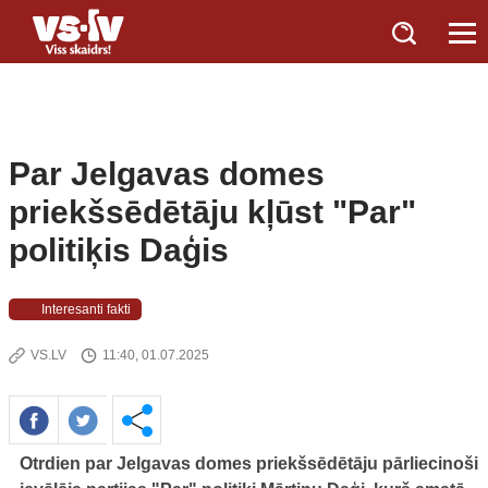
Par Jelgavas domes
priekšsēdētāju kļūst "Par"
politiķis Daģis
Interesanti fakti
VS.LV
11:40, 01.07.2025
Otrdien par Jelgavas domes priekšsēdētāju pārliecinoši