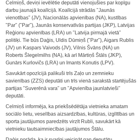
Celmiņš, deviņi ievēlētie deputāti vienojušies par kopīgu
darbu jaunajā koalīcijā. Koalīcijā strādās "Jaunās
vienotības" (JV), Nacionālās apvienības (NA), kustības
"Par" ("Par"), Jaunās konservatīvās partijas (JKP), Latvijas
Reģionu apvienības (LRA) un "Latvija pirmajā vietā"
politiķi. Tie būs Daģis, Uldis Dūmiņš ("Par"), Aigars Rublis
(JV) un Kaspars Vaivods (JV), Vilnis Švāns (NA) un
Roberts Šlegelmilhs (NA), kā arī Mārtiņš Štāls (JKP),
Gunārs Kurlovičs (LRA) un Imants Konutis (LPV).
Savukārt opozīcijā palikuši trīs Zaļo un zemnieku
savienības (ZZS) deputāti un trīs vienā sarakstā startējušās
partijas "Suverēnā vara" un "Apvienība jaunlatvieši"
deputāti.
Celmiņš informēja, ka priekšsēdētāja vietnieka amatam
sociālo lietu, veselības aizsardzības, kultūras, izglītības un
sporta jautājumos paredzēts virzīt Rubli, savukārt kā
vietnieku tautsaimniecības jautājumos Štālu.
Daģis norāda, ka ir svarīgi veicināt gan deputātu