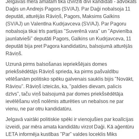
Jelgavas mēra amatam tika izvirzīti divi kandidāti - advokāts
Daģis un Andrejs Pagors (SV/AJ). Par Daģi nobalsoja 11
deputāti, atturējās Rāviņš, Pagors, Maksims Galkins
(SV/AJ) un Valentīna Kudrjavceva (SV/AJ). Par Pagoru
nobalsoja tikai trīs partijas "Suverēnā vara" un "Apvienība
jaunlatvieši" deputāti Pagors, Galkins un Kudrjavceva, 11
deputāti bija pret Pagora kandidatūru, balsojumā atturējās
Rāviņš.
Uzrunā pirms balsošanas iepriekšējais domes
priekšsēdētājs Rāviņš sprieda, ka pirms pašvaldību
vēlēšanām politisko spēku galvenais sauklis bijis "Novākt,
Rāviņu". Rāviņš izteicās, ka, "paldies dievam, palicis
dzīvs", taču viņš balsojumā par domes priekšsēdētāja
ievēlēšanu viņš nolēmis atturēties un nebalsos ne par
vienu, ne par otru kandidatūru.
Jelgavā vairāki politiskie spēki ir vienojušies par koalīcijas
izveidi, par mēra amata kandidātu virzot Daģi. Kā aģentūru
LETA informēja kustības "Par" valdes loceklis Miks