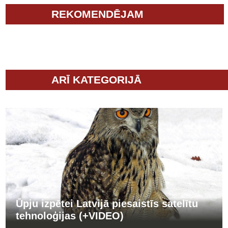
REKOMENDĒJAM
ARĪ KATEGORIJĀ
Ūpju izpētei Latvijā piesaistīs satelītu
tehnoloģijas (+VIDEO)