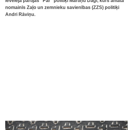
ievēlēja partijas "Par" politiķi Mārtiņu Daģi, kurš amatā
nomainīs Zaļo un zemnieku savienības (ZZS) politiķi
Andri Rāviņu.