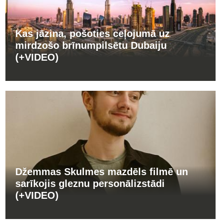
Kas jāzina, pošoties ceļojumā uz
mirdzošo brīnumpilsētu Dubaiju
(+VIDEO)
Džemmas Skulmes mazdēls filmē un
sarīkojis gleznu personālizstādi
(+VIDEO)