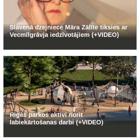
Slavenā dzejniece Māra Zālīte tiksies ar
Vecmīlgrāvja iedzīvotājiem (+VIDEO)
Rīgas parkos aktīvi norit
labiekārtošanas darbi (+VIDEO)