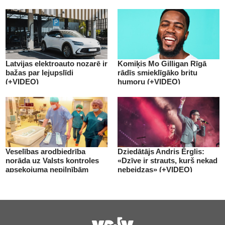
Latvijas elektroauto nozarē ir
Komiķis Mo Gilligan Rīgā
bažas par lejupslīdi
rādīs smieklīgāko britu
(+VIDEO)
humoru (+VIDEO)
Veselības arodbiedrība
Dziedātājs Andris Ērglis:
norāda uz Valsts kontroles
«Dzīve ir strauts, kurš nekad
apsekojuma nepilnībām
nebeidzas» (+VIDEO)
(+VIDEO)