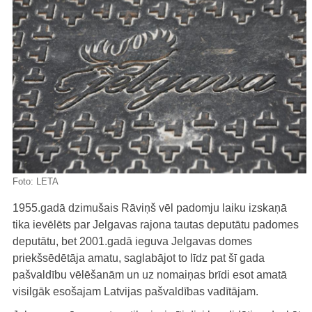
Foto:
LETA
1955.gadā dzimušais Rāviņš vēl padomju laiku izskaņā
tika ievēlēts par Jelgavas rajona tautas deputātu padomes
deputātu, bet 2001.gadā ieguva Jelgavas domes
priekšsēdētāja amatu, saglabājot to līdz pat šī gada
pašvaldību vēlēšanām un uz nomaiņas brīdi esot amatā
visilgāk esošajam Latvijas pašvaldības vadītājam.