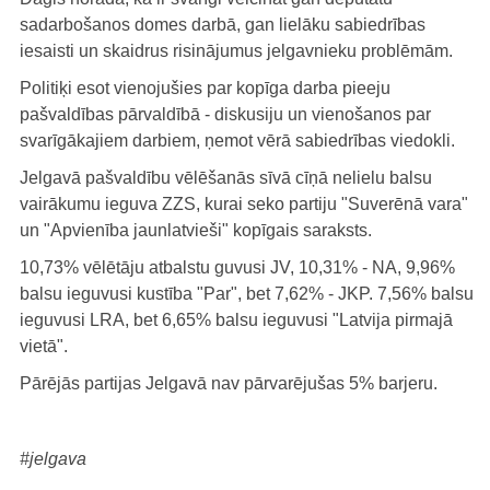
sadarbošanos domes darbā, gan lielāku sabiedrības
iesaisti un skaidrus risinājumus jelgavnieku problēmām.
Politiķi esot vienojušies par kopīga darba pieeju
pašvaldības pārvaldībā - diskusiju un vienošanos par
svarīgākajiem darbiem, ņemot vērā sabiedrības viedokli.
Jelgavā pašvaldību vēlēšanās sīvā cīņā nelielu balsu
vairākumu ieguva ZZS, kurai seko partiju "Suverēnā vara"
un "Apvienība jaunlatvieši" kopīgais saraksts.
10,73% vēlētāju atbalstu guvusi JV, 10,31% - NA, 9,96%
balsu ieguvusi kustība "Par", bet 7,62% - JKP. 7,56% balsu
ieguvusi LRA, bet 6,65% balsu ieguvusi "Latvija pirmajā
vietā".
Pārējās partijas Jelgavā nav pārvarējušas 5% barjeru.
#jelgava