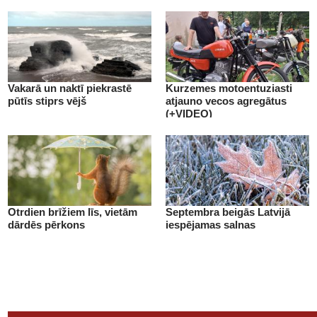
Vakarā un naktī piekrastē
Kurzemes motoentuziasti
pūtīs stiprs vējš
atjauno vecos agregātus
(+VIDEO)
Otrdien brīžiem līs, vietām
Septembra beigās Latvijā
dārdēs pērkons
iespējamas salnas