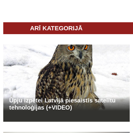
ARĪ KATEGORIJĀ
Ūpju izpētei Latvijā piesaistīs satelītu
tehnoloģijas (+VIDEO)