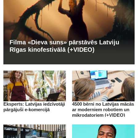
Filma «Dieva suns» pārstāvēs Latviju
Rīgas kinofestivālā (+VIDEO)
Eksperts: Latvijas iedzīvotāji
4500 bērni no Latvijas mācās
pārgājuši e-komercijā
ar moderniem robotiem un
mikrodatoriem (+VIDEO)