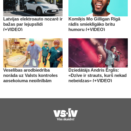
Latvijas elektroauto nozarē ir
Komiķis Mo Gilligan Rīgā
bažas par lejupslīdi
rādīs smieklīgāko britu
(+VIDEO)
humoru (+VIDEO)
Veselības arodbiedrība
Dziedātājs Andris Ērglis:
norāda uz Valsts kontroles
«Dzīve ir strauts, kurš nekad
apsekojuma nepilnībām
nebeidzas» (+VIDEO)
(+VIDEO)