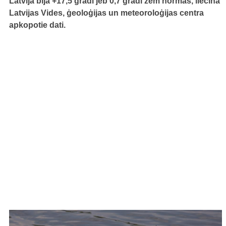
Latvijā bija +17,5 grādi jeb 0,7 grādi zem normas, liecina
Latvijas Vides, ģeoloģijas un meteoroloģijas centra
apkopotie dati.