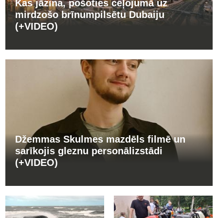
Kas jāzina, pošoties ceļojumā uz
mirdzošo brīnumpilsētu Dubaiju
(+VIDEO)
Džemmas Skulmes mazdēls filmē un
sarīkojis gleznu personālizstādi
(+VIDEO)