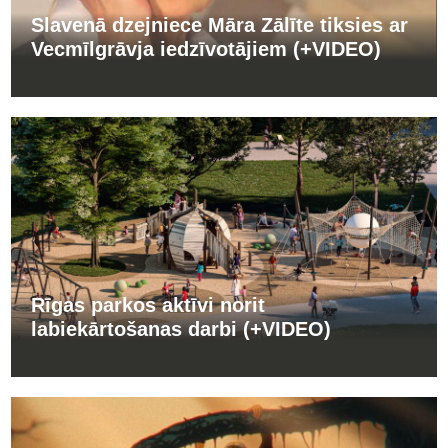
Slavenā dzejniece Māra Zālīte tiksies ar
Vecmīlgrāvja iedzīvotājiem (+VIDEO)
Rīgas parkos aktīvi norit
labiekārtošanas darbi (+VIDEO)