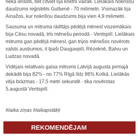
nekā ierasts, bet citviet lija krietni vairāk. Lielākais nokrišņu
daudzums reģistrēts Gulbenē - 70 milimetri. Vismazāk lija
Ainažos, kur nokrišņu daudzums bija vien 4,9 milimetri.
Sausuma un mitruma rādītājs pēdējā mēnesī viszemākais
bija Cēsu novadā, trīs mēnešu periodā - Ventspilī. Lielākais
mitrums gan pēdējā mēnesī, gan trijos mēnešos novērots
valsts austrumos, it īpaši Daugavpilī, Rēzeknē, Balvu un
Ludzas novadā.
Vidējais relatīvais gaisa mitrums Latvijā augusta pirmajā
dekādē bija 82% - no 77% Rīgā līdz 86% Kolkā. Lielākās
vēja brāzmas - 17,5 metri sekundē - tika novērotas
5.augustā Ventspilī.
#laika ziņas
#laikapstākļi
REKOMENDĒJAM