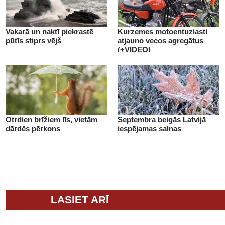
Vakarā un naktī piekrastē
Kurzemes motoentuziasti
pūtīs stiprs vējš
atjauno vecos agregātus
(+VIDEO)
Otrdien brīžiem līs, vietām
Septembra beigās Latvijā
dārdēs pērkons
iespējamas salnas
LASIET ARĪ