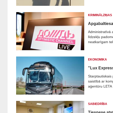
KRIMINĀLZIŅAS
Apgabaltiesa
Administratīvā 
līdzekļu padom
neatkarīgam tel
EKONOMIKA
"Lux Express"
Starptautiskais 
saistībā ar ko
aģentūru LETA i
SABIEDRĪBA
Tiesnese ats