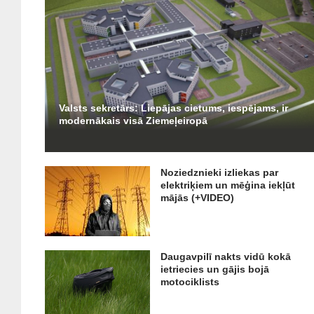
Valsts sekretārs: Liepājas cietums, iespējams, ir
modernākais visā Ziemeļeiropā
Noziedznieki izliekas par
elektriķiem un mēģina iekļūt
mājās (+VIDEO)
Daugavpilī nakts vidū kokā
ietriecies un gājis bojā
motociklists