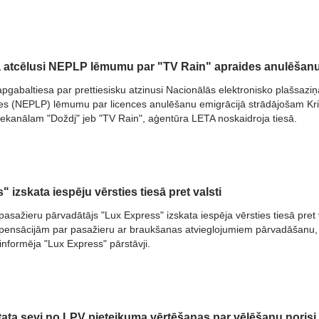
 atcēlusi NEPLP lēmumu par "TV Rain" apraides anulēšan
apgabaltiesa par prettiesisku atzinusi Nacionālās elektronisko plašsazi
es (NEPLP) lēmumu par licences anulēšanu emigrācijā strādājošam Kri
ekanālam "Doždj" jeb "TV Rain", aģentūra LETA noskaidroja tiesā.
 izskata iespēju vērsties tiesā pret valsti
pasažieru pārvadātājs "Lux Express" izskata iespēja vērsties tiesā pret 
mpensācijām par pasažieru ar braukšanas atvieglojumiem pārvadāšanu,
nformēja "Lux Express" pārstāvji.
tata sevi no LPV pieteikuma vērtēšanas par vēlēšanu norisi