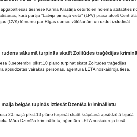
 apgabaltiesas tiesnese Karina Krastiņa ceturtdien nolēma atstatīties n
tīšanas, kurā partija "Latvija pirmajā vietā" (LPV) prasa atcelt Centrālā
ijas (CVK) lēmumu par Rīgas domes vēlēšanām un uzdot izsludināt
šanas.
rudens sākumā turpinās skatīt Zolitūdes traģēdijas krimināl
esa 3.septembrī plkst.10 plāno turpināt skatīt Zolitūdes traģēdijas
kurā apsūdzētas vairākas personas, aģentūra LETA noskaidroja tiesā.
maija beigās tupinās iztiesāt Dzenīša krimināllietu
esa 20.maijā plkst.13 plāno turpināt skatīt krāpšanā apsūdzētā bijušā
ka Māra Dzenīša krimināllietu, aģentūra LETA noskaidroja tiesā.