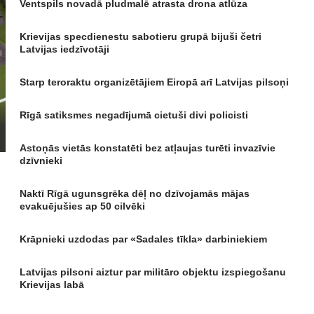
Ventspils novadā pludmalē atrasta drona atlūza
Krievijas specdienestu sabotieru grupā bijuši četri
Latvijas iedzīvotāji
Starp teroraktu organizētājiem Eiropā arī Latvijas pilsoņi
Rīgā satiksmes negadījumā cietuši divi policisti
Astoņās vietās konstatēti bez atļaujas turēti invazīvie
dzīvnieki
Naktī Rīgā ugunsgrēka dēļ no dzīvojamās mājas
evakuējušies ap 50 cilvēki
Krāpnieki uzdodas par «Sadales tīkla» darbiniekiem
Latvijas pilsoni aiztur par militāro objektu izspiegošanu
Krievijas labā