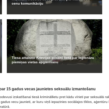
cenu komunikāciju
Tiesa attaisno Krievijas pilsoni lietā par leģionāru
piemiņas vietas apgānīšanu
ās par 15 gadus vecas jaunietes seksuālu izmantošanu
odevusi izskatīšanai tiesā krimināllietu pret kādu vīrieti par seksuālā ra
gadus vecu jaunieti, ar kuru viņš iepazinies sociālajos tīklos, aģentūru
ratūrā.