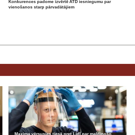
Konkurences padome izvērtē ATD iesniegumu par
vienošanos starp pārvadātājiem
Maxima vērsusies tiesā pret Lidl par maldinošo