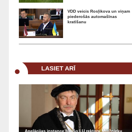
VDD veicis Rosļikova un viņam
piederošās automašīnas
kratīšanu
LASIET ARĪ
Apelācijas instance bijušo LU rektoru Muižnieku