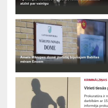
atzīst par vainīgu
Amats Mārupes domē jāatstāj bijušajam Babītes
mēram Encem
KRIMINĀLZIŅAS
Vīrieti ties
Prokuratūra ir n
darbībām ar 15 
informēja proku