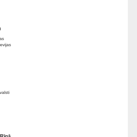
u
ņas
evijas
valsti
 Rīgā