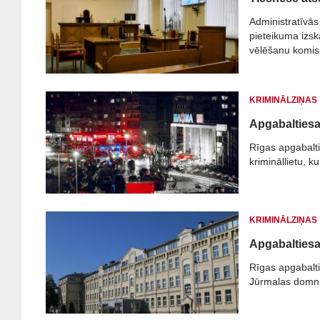
Administratīvās
pieteikuma izska
vēlēšanu komis
atkārtotas vēlē
KRIMINĀLZIŅAS
Apgabaltiesa 
Rīgas apgabalti
krimināllietu, 
KRIMINĀLZIŅAS
Apgabaltiesa 
Rīgas apgabalti
Jūrmalas domnie