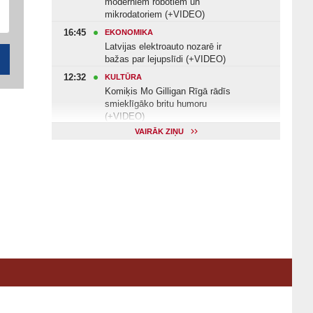
moderniem robotiem un
mikrodatoriem (+VIDEO)
16:45
EKONOMIKA
Latvijas elektroauto nozarē ir
bažas par lejupslīdi (+VIDEO)
12:32
KULTŪRA
Komiķis Mo Gilligan Rīgā rādīs
smieklīgāko britu humoru
(+VIDEO)
VAIRĀK ZIŅU
11:22
VESELĪBA
Veselības arodbiedrība norāda uz
Valsts kontroles apsekojuma
nepilnībām (+VIDEO)
11:10
KULTŪRA
Dziedātājs Andris Ērglis: «Dzīve ir
strauts, kurš nekad nebeidzas»
(+VIDEO)