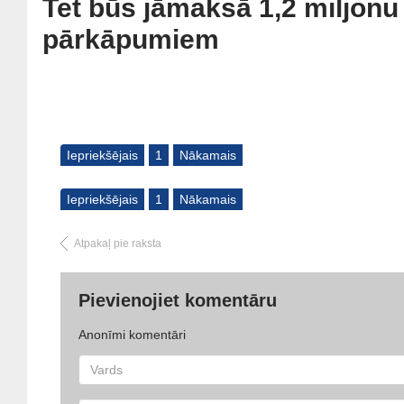
Tet būs jāmaksā 1,2 miljonu
pārkāpumiem
Iepriekšējais
1
Nākamais
Iepriekšējais
1
Nākamais
Atpakaļ pie raksta
Pievienojiet komentāru
Anonīmi komentāri