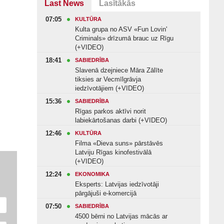
Last News
Lasītākās
07:05
KULTŪRA
Kulta grupa no ASV «Fun Lovin'
Criminals» drīzumā brauc uz Rīgu
(+VIDEO)
18:41
SABIEDRĪBA
Slavenā dzejniece Māra Zālīte
tiksies ar Vecmīlgrāvja
iedzīvotājiem (+VIDEO)
15:36
SABIEDRĪBA
Rīgas parkos aktīvi norit
labiekārtošanas darbi (+VIDEO)
12:46
KULTŪRA
Filma «Dieva suns» pārstāvēs
Latviju Rīgas kinofestivālā
(+VIDEO)
12:24
EKONOMIKA
Eksperts: Latvijas iedzīvotāji
pārgājuši e-komercijā
07:50
SABIEDRĪBA
4500 bērni no Latvijas mācās ar