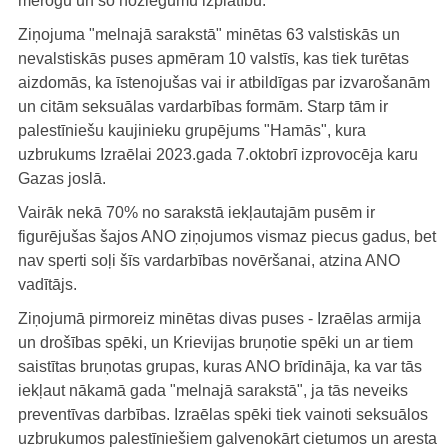
mērogu un šo noziegumu izplatību.
Ziņojuma "melnajā sarakstā" minētas 63 valstiskās un
nevalstiskās puses apmēram 10 valstīs, kas tiek turētas
aizdomās, ka īstenojušas vai ir atbildīgas par izvarošanām
un citām seksuālas vardarbības formām. Starp tām ir
palestīniešu kaujinieku grupējums "Hamās", kura
uzbrukums Izraēlai 2023.gada 7.oktobrī izprovocēja karu
Gazas joslā.
Vairāk nekā 70% no sarakstā iekļautajām pusēm ir
figurējušas šajos ANO ziņojumos vismaz piecus gadus, bet
nav sperti soļi šīs vardarbības novēršanai, atzina ANO
vadītājs.
Ziņojumā pirmoreiz minētas divas puses - Izraēlas armija
un drošības spēki, un Krievijas bruņotie spēki un ar tiem
saistītas bruņotas grupas, kuras ANO brīdināja, ka var tās
iekļaut nākamā gada "melnajā sarakstā", ja tās neveiks
preventīvas darbības. Izraēlas spēki tiek vainoti seksuālos
uzbrukumos palestīniešiem galvenokārt cietumos un aresta