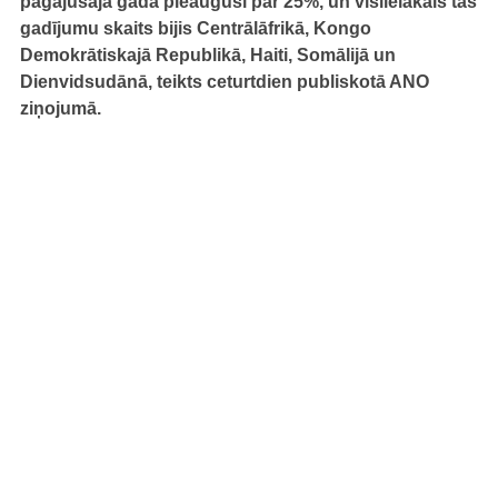
pagājušajā gadā pieaugusi par 25%, un vislielākais tās
gadījumu skaits bijis Centrālāfrikā, Kongo
Demokrātiskajā Republikā, Haiti, Somālijā un
Dienvidsudānā, teikts ceturtdien publiskotā ANO
ziņojumā.