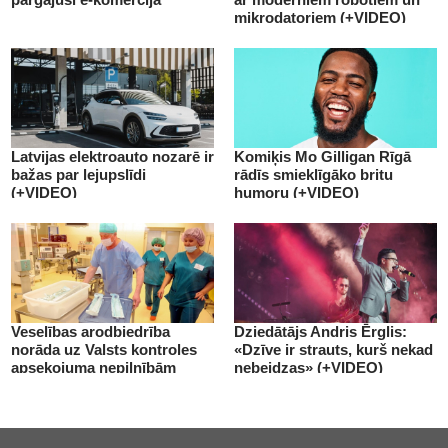
mikrodatoriem (+VIDEO)
Latvijas elektroauto nozarē ir
Komiķis Mo Gilligan Rīgā
bažas par lejupslīdi
rādīs smieklīgāko britu
(+VIDEO)
humoru (+VIDEO)
Veselības arodbiedrība
Dziedātājs Andris Ērglis:
norāda uz Valsts kontroles
«Dzīve ir strauts, kurš nekad
apsekojuma nepilnībām
nebeidzas» (+VIDEO)
(+VIDEO)