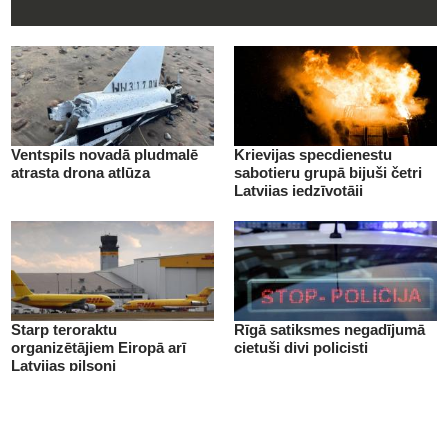
Ventspils novadā pludmalē
Krievijas specdienestu
atrasta drona atlūza
sabotieru grupā bijuši četri
Latvijas iedzīvotāji
Starp teroraktu
Rīgā satiksmes negadījumā
organizētājiem Eiropā arī
cietuši divi policisti
Latvijas pilsoņi