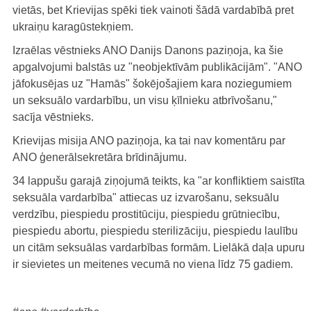
vietās, bet Krievijas spēki tiek vainoti šādā vardabībā pret
ukraiņu karagūstekņiem.
Izraēlas vēstnieks ANO Danijs Danons paziņoja, ka šie
apgalvojumi balstās uz "neobjektīvām publikācijām". "ANO
jāfokusējas uz "Hamās" šokējošajiem kara noziegumiem
un seksuālo vardarbību, un visu ķīlnieku atbrīvošanu,"
sacīja vēstnieks.
Krievijas misija ANO paziņoja, ka tai nav komentāru par
ANO ģenerālsekretāra brīdinājumu.
34 lappušu garajā ziņojumā teikts, ka "ar konfliktiem saistīta
seksuāla vardarbība" attiecas uz izvarošanu, seksuālu
verdzību, piespiedu prostitūciju, piespiedu grūtniecību,
piespiedu abortu, piespiedu sterilizāciju, piespiedu laulību
un citām seksuālas vardarbības formām. Lielākā daļa upuru
ir sievietes un meitenes vecumā no viena līdz 75 gadiem.