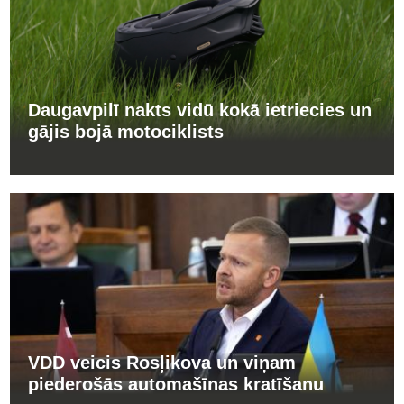
Daugavpilī nakts vidū kokā ietriecies un
gājis bojā motociklists
VDD veicis Rosļikova un viņam
piederošās automašīnas kratīšanu