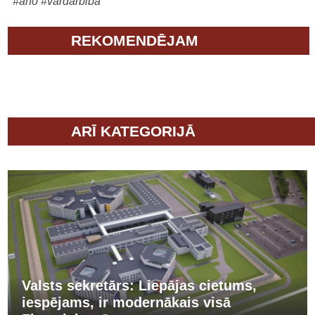
#ano
#vardarbība
REKOMENDĒJAM
ARĪ KATEGORIJĀ
Valsts sekretārs: Liepājas cietums,
iespējams, ir modernākais visā