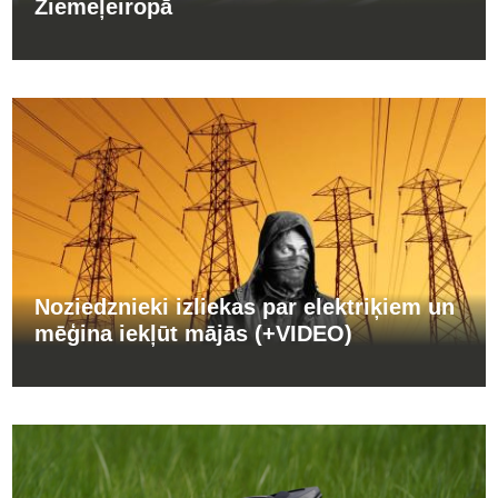
Ziemeļeiropā
Noziedznieki izliekas par elektriķiem un
mēģina iekļūt mājās (+VIDEO)