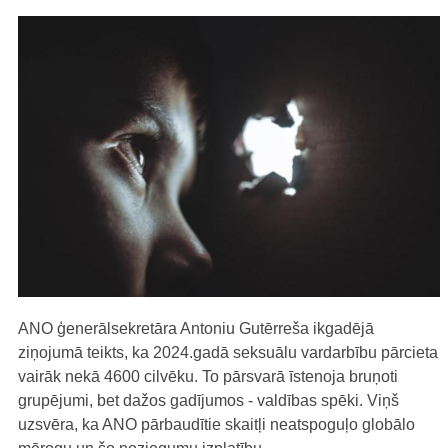
ANO ģenerālsekretāra Antoniu Gutērreša ikgadējā
ziņojumā teikts, ka 2024.gadā seksuālu vardarbību pārcieta
vairāk nekā 4600 cilvēku. To pārsvarā īstenoja bruņoti
grupējumi, bet dažos gadījumos - valdības spēki. Viņš
uzsvēra, ka ANO pārbaudītie skaitļi neatspoguļo globālo