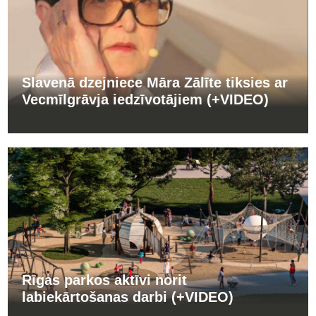
Slavenā dzejniece Māra Zālīte tiksies ar
Vecmīlgrāvja iedzīvotājiem (+VIDEO)
Rīgas parkos aktīvi norit
labiekārtošanas darbi (+VIDEO)