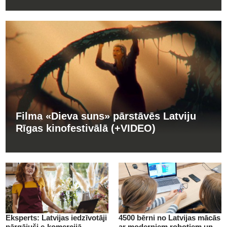
Filma «Dieva suns» pārstāvēs Latviju
Rīgas kinofestivālā (+VIDEO)
Eksperts: Latvijas iedzīvotāji
4500 bērni no Latvijas mācās
pārgājuši e-komercijā
ar moderniem robotiem un