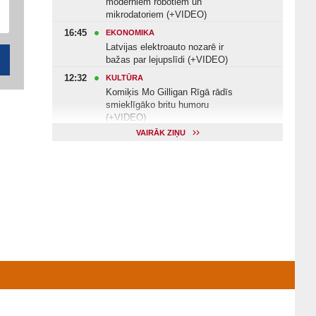
moderniem robotiem un
mikrodatoriem (+VIDEO)
16:45
EKONOMIKA
Latvijas elektroauto nozarē ir
bažas par lejupslīdi (+VIDEO)
12:32
KULTŪRA
Komiķis Mo Gilligan Rīgā rādīs
smieklīgāko britu humoru
(+VIDEO)
VAIRĀK ZIŅU
11:22
VESELĪBA
Veselības arodbiedrība norāda uz
Valsts kontroles apsekojuma
nepilnībām (+VIDEO)
11:10
KULTŪRA
Dziedātājs Andris Ērglis: «Dzīve ir
strauts, kurš nekad nebeidzas»
(+VIDEO)