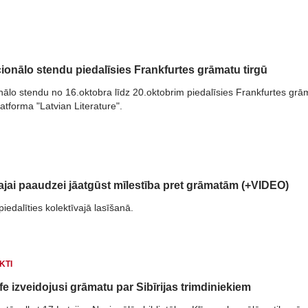
cionālo stendu piedalīsies Frankfurtes grāmatu tirgū
onālo stendu no 16.oktobra līdz 20.oktobrim piedalīsies Frankfurtes grā
latforma "Latvian Literature".
najai paaudzei jāatgūst mīlestība pret grāmatām (+VIDEO)
piedalīties kolektīvajā lasīšanā.
KTI
e izveidojusi grāmatu par Sibīrijas trimdiniekiem