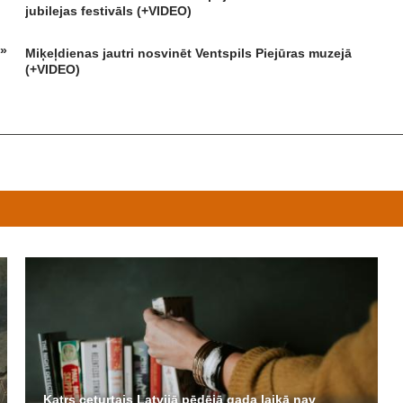
jubilejas festivāls (+VIDEO)
s»
Miķeļdienas jautri nosvinēt Ventspils Piejūras muzejā
(+VIDEO)
Katrs ceturtais Latvijā pēdējā gada laikā nav