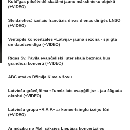
Kuldīgas pilsētvidē skatāmi jauno mākslinieku objekti
(+VIDEO)
Steidzieties: izcilais francūzis divas dienas diriģēs LNSO
(+VIDEO)
Ventspils koncertzāles «Latvija» jaunā sezona - spilgta
un daudzveidīga (+VIDEO)
Rīgas Sv. Pāvila evaņģēliski luteriskajā baznīcā būs
grandiozi koncerti (+VIDEO)
ABC atsāks Džimija Kimela šovu
Latviešu grāvējfilma «Tumšzilais evaņģēlijs» - jau šāgada
oktobrī (+VIDEO)
Latviešu grupa «R.A.P.» ar koncertsinglu izziņo tūri
(+VIDEO)
Ar mūziku no Mali sāksies Liepājas koncertzāles