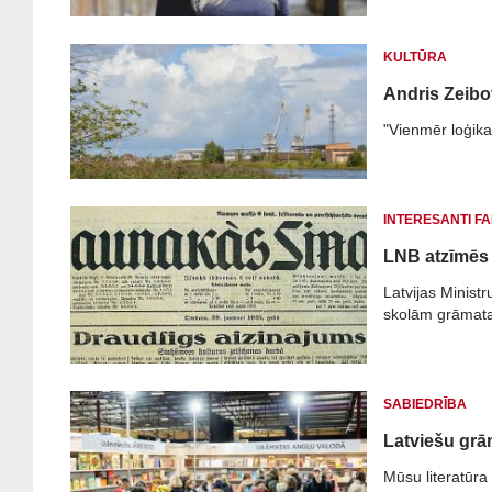
KULTŪRA
Andris Zeibo
"Vienmēr loģika
INTERESANTI FA
LNB atzīmēs
Latvijas Minist
skolām grāmata
SABIEDRĪBA
Latviešu grā
Mūsu literatūra 