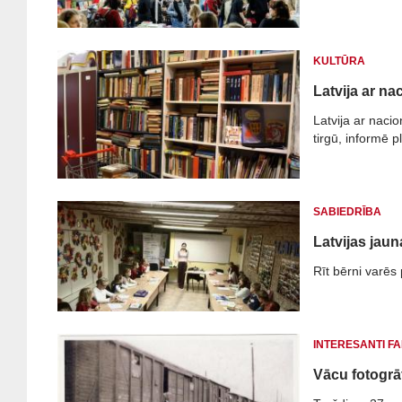
KULTŪRA
Latvija ar na
Latvija ar naci
tirgū, informē p
SABIEDRĪBA
Latvijas jau
Rīt bērni varēs 
INTERESANTI FA
Vācu fotogrāf