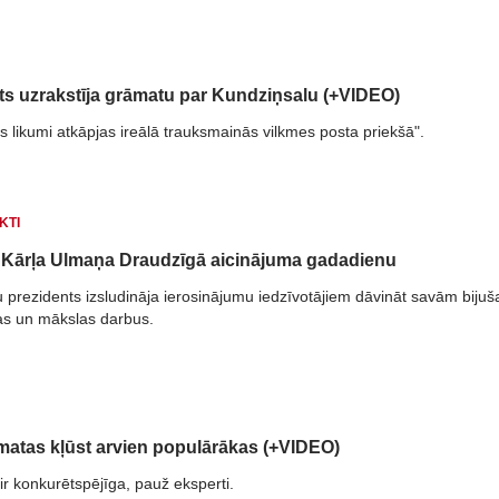
ts uzrakstīja grāmatu par Kundziņsalu (+VIDEO)
s likumi atkāpjas ireālā trauksmainās vilkmes posta priekšā".
KTI
 Kārļa Ulmaņa Draudzīgā aicinājuma gadadienu
ru prezidents izsludināja ierosinājumu iedzīvotājiem dāvināt savām biju
s un mākslas darbus.
matas kļūst arvien populārākas (+VIDEO)
ir konkurētspējīga, pauž eksperti.