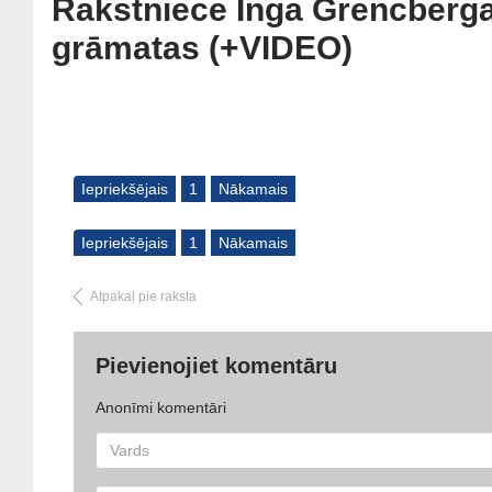
Rakstniece Inga Grencberga 
grāmatas (+VIDEO)
Iepriekšējais
1
Nākamais
Iepriekšējais
1
Nākamais
Atpakaļ pie raksta
Pievienojiet komentāru
Anonīmi komentāri