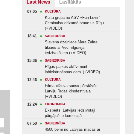
Last News
Lasītākās
07:05
KULTŪRA
Kulta grupa no ASV «Fun Lovin'
Criminals» drīzumā brauc uz Rīgu
(+VIDEO)
18:41
SABIEDRĪBA
Slavenā dzejniece Māra Zālīte
tiksies ar Vecmīlgrāvja
iedzīvotājiem (+VIDEO)
15:36
SABIEDRĪBA
Rīgas parkos aktīvi norit
labiekārtošanas darbi (+VIDEO)
12:46
KULTŪRA
Filma «Dieva suns» pārstāvēs
Latviju Rīgas kinofestivālā
(+VIDEO)
12:24
EKONOMIKA
Eksperts: Latvijas iedzīvotāji
pārgājuši e-komercijā
07:50
SABIEDRĪBA
4500 bērni no Latvijas mācās ar