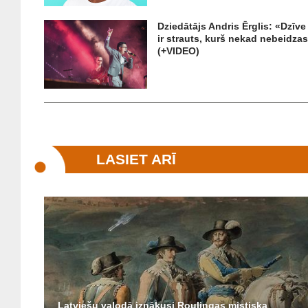
Dziedātājs Andris Ērglis: «Dzīve
ir strauts, kurš nekad nebeidza
(+VIDEO)
LASIET ARĪ
Latviešu valodā iznākusi Roulingas mistiska