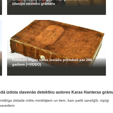
izlasījis nevienu grāmatu
Publicēti Rīgas varas iestāžu protokoli par 286
gadiem (+VIDEO)
odā izdota slavenās detektīvu autores Karas Hanteras grām
išķīga izklaide mīklu minētājiem un tiem, kam patīk sarežģīti, rūpīgi
pavedieni.