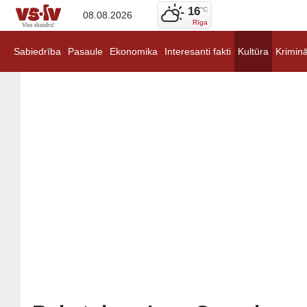
16
°C
08.08.2026
Rīga
Sabiedrība
Pasaule
Ekonomika
Interesanti fakti
Kultūra
Kriminā