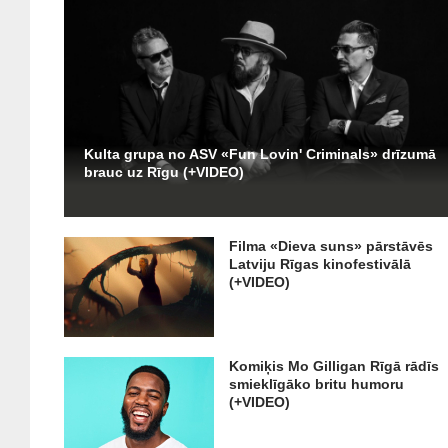
Kulta grupa no ASV «Fun Lovin' Criminals» drīzumā
brauc uz Rīgu (+VIDEO)
Filma «Dieva suns» pārstāvēs
Latviju Rīgas kinofestivālā
(+VIDEO)
Komiķis Mo Gilligan Rīgā rādīs
smieklīgāko britu humoru
(+VIDEO)