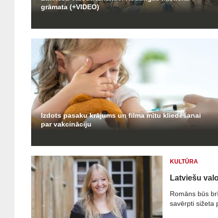
grāmata (+VIDEO)
Izdots pasaku krājums un filma mītu kliedēšanai
par vakcināciju
KULTŪRA
Latviešu val
Romāns būs brīn
savērpti sižeta 