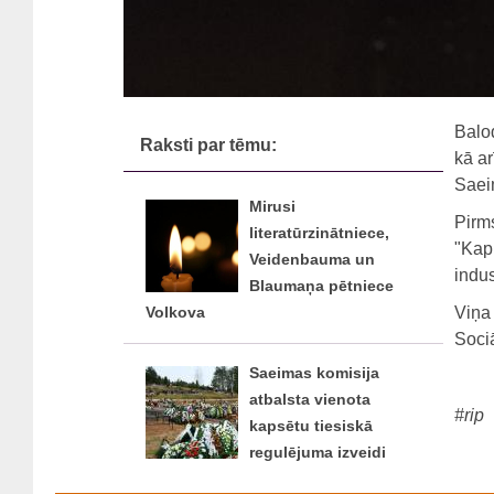
Balo
Raksti par tēmu:
kā ar
Saeim
Mirusi
Pirm
literatūrzinātniece,
"Kapi
Veidenbauma un
indus
Blaumaņa pētniece
Viņa 
Volkova
Sociā
Saeimas komisija
atbalsta vienota
#rip
kapsētu tiesiskā
regulējuma izveidi