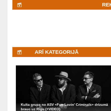
RE
ARĪ KATEGORIJĀ
Kulta grupa no ASV «Fun Lovin' Criminals» drīzumā
brauc uz Rīgu (+VIDEO)