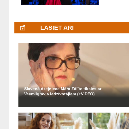
LASIET ARĪ
Slavenā dzejniece Māra Zālīte tiksies ar
Vecmīlgrāvja iedzīvotājiem (+VIDEO)