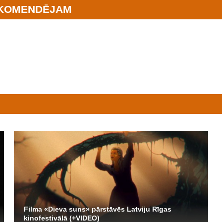
KOMENDĒJAM
Filma «Dieva suns» pārstāvēs Latviju Rīgas
kinofestivālā (+VIDEO)