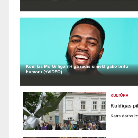
Komiķis Mo Gilligan Rīgā rādīs smieklīgāko britu
humoru (+VIDEO)
KULTŪRA
Kuldīgas pi
Katrs darbs izv