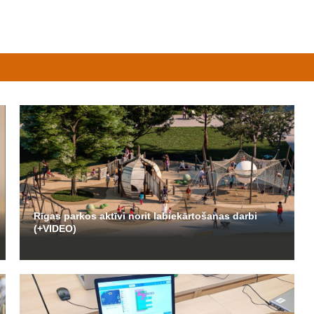
Rīgas parkos aktīvi norit labiekārtošanas darbi
(+VIDEO)