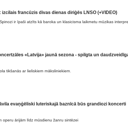
s: izcilais francūzis divas dienas diriģēs LNSO (+VIDEO)
Spinozi ir īpaši atzīts kā baroka un klasicisma laikmetu mūzikas interpre
oncertzāles «Latvija» jaunā sezona - spilgta un daudzveidīg
ola tikšanās ar lieliskiem māksliniekiem.
āvila evaņģēliski luteriskajā baznīcā būs grandiozi koncerti
m operu ārijām līdz mūsdienu žanru sintēzei