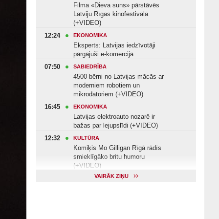
Filma «Dieva suns» pārstāvēs
Latviju Rīgas kinofestivālā
(+VIDEO)
12:24
EKONOMIKA
Eksperts: Latvijas iedzīvotāji
pārgājuši e-komercijā
07:50
SABIEDRĪBA
4500 bērni no Latvijas mācās ar
moderniem robotiem un
mikrodatoriem (+VIDEO)
16:45
EKONOMIKA
Latvijas elektroauto nozarē ir
bažas par lejupslīdi (+VIDEO)
12:32
KULTŪRA
Komiķis Mo Gilligan Rīgā rādīs
smieklīgāko britu humoru
(+VIDEO)
VAIRĀK ZIŅU
11:22
VESELĪBA
Veselības arodbiedrība norāda uz
Valsts kontroles apsekojuma
nepilnībām (+VIDEO)
11:10
KULTŪRA