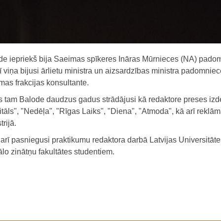
de iepriekš bija Saeimas spīkeres Ināras Mūrnieces (NA) pado
ī viņa bijusi ārlietu ministra un aizsardzības ministra padomnie
as frakcijas konsultante.
s tam Balode daudzus gadus strādājusi kā redaktore preses i
tāls", "Nedēļa", "Rīgas Laiks", "Diena", "Atmoda", kā arī reklā
trijā.
arī pasniegusi praktikumu redaktora darbā Latvijas Universitāte
lo zinātņu fakultātes studentiem.