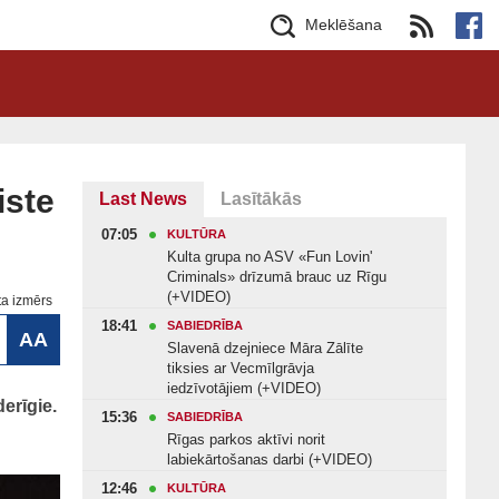
Meklēšana
iste
Last News
Lasītākās
07:05
KULTŪRA
Kulta grupa no ASV «Fun Lovin'
Criminals» drīzumā brauc uz Rīgu
(+VIDEO)
ta izmērs
18:41
SABIEDRĪBA
AA
Slavenā dzejniece Māra Zālīte
tiksies ar Vecmīlgrāvja
iedzīvotājiem (+VIDEO)
erīgie.
15:36
SABIEDRĪBA
Rīgas parkos aktīvi norit
labiekārtošanas darbi (+VIDEO)
12:46
KULTŪRA