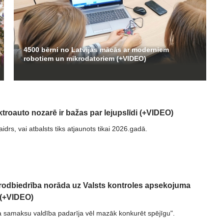
4500 bērni no Latvijas mācās ar moderniem
robotiem un mikrodatoriem (+VIDEO)
ktroauto nozarē ir bažas par lejupslīdi (+VIDEO)
idrs, vai atbalsts tiks atjaunots tikai 2026.gadā.
rodbiedrība norāda uz Valsts kontroles apsekojuma
 (+VIDEO)
 samaksu valdība padarīja vēl mazāk konkurēt spējīgu".