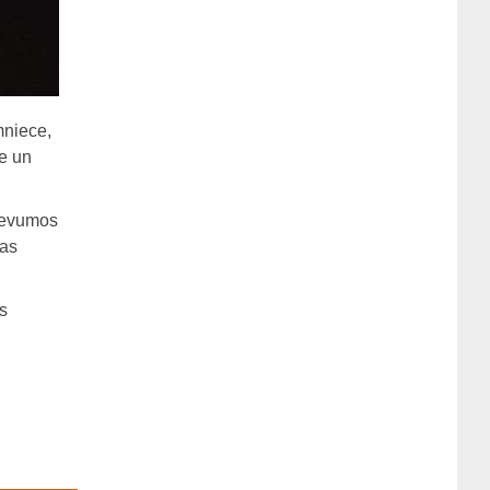
Dziedātājs Andris Ērglis: «Dzīve ir
strauts, kurš nekad nebeidzas»
(+VIDEO)
mniece,
ce un
zdevumos
mas
s