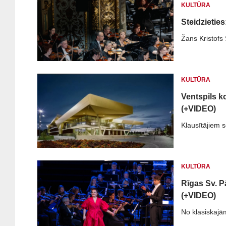
KULTŪRA
Steidzietie
Žans Kristofs 
KULTŪRA
Ventspils k
(+VIDEO)
Klausītājiem s
KULTŪRA
Rīgas Sv. P
(+VIDEO)
No klasiskajā