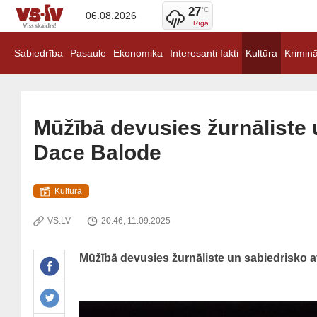
27
°C
06.08.2026
Rīga
Sabiedrība
Pasaule
Ekonomika
Interesanti fakti
Kultūra
Kriminā
Mūžībā devusies žurnāliste u
Dace Balode
Kultūra
VS.LV
20:46, 11.09.2025
Mūžībā devusies žurnāliste un sabiedrisko att