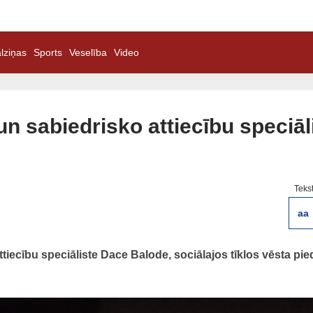
lziņas
Sports
Veselība
Video
n sabiedrisko attiecību speciāl
Teks
aa
iecību speciāliste Dace Balode, sociālajos tīklos vēsta pied