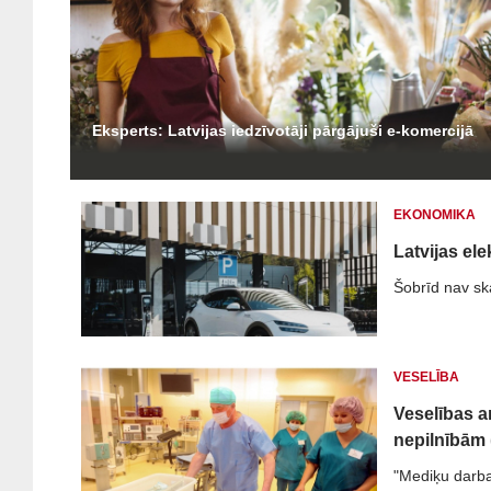
Eksperts: Latvijas iedzīvotāji pārgājuši e-komercijā
EKONOMIKA
Latvijas ele
Šobrīd nav ska
VESELĪBA
Veselības a
nepilnībām
"Mediķu darba