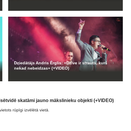
Dziedātājs Andris Ērglis: «Dzīve ir strauts, kurš
nekad nebeidzas» (+VIDEO)
lsētvidē skatāmi jauno mākslinieku objekti (+VIDEO)
ietots rūpīgi izvēlētā vietā.