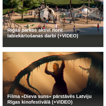
Rīgas parkos aktīvi norit
labiekārtošanas darbi (+VIDEO)
Filma «Dieva suns» pārstāvēs Latviju
Rīgas kinofestivālā (+VIDEO)