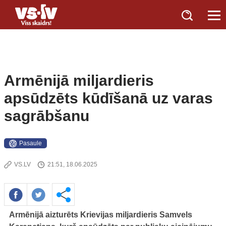
Armēnijā miljardieris
apsūdzēts kūdīšanā uz varas
sagrābšanu
Pasaule
VS.LV
21:51, 18.06.2025
Armēnijā aizturēts Krievijas miljardieris Samvels