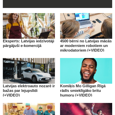
Eksperts: Latvijas iedzīvotāji
4500 bērni no Latvijas mācās
pārgājuši e-komercijā
ar moderniem robotiem un
mikrodatoriem (+VIDEO)
Latvijas elektroauto nozarē ir
Komiķis Mo Gilligan Rīgā
bažas par lejupslīdi
rādīs smieklīgāko britu
(+VIDEO)
humoru (+VIDEO)