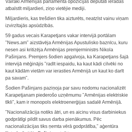
Vairāki Armēnijas parlamenta opozīcijas deputāti ieradās
atbalstīt miljardieri, ziņo vietējie mediji.
Miljardieris, kas trešdien tika aizturēts, neatzīst vainu viņam
izvirzītajās apsūdzībās.
59 gadus vecais Karapetjans vakar intervijā portālam
"News.am" aizstāvēja Armēnijas Apustulisko baznīcu, kuru
nesen asi kritizēja Armēnijas premjerministrs Nikola
Pašinjans. Premjers šodien apgalvoja, ka Karapetjans šajā
intervijā mēģinājis "radīt iespaidu, ka kaut kādi cilvēki no
kaut kādām vietām var ierasties Armēnijā un kaut ko darīt
pa savam".
Šodien Pašinjans paziņoja par savu nodomu nacionalizēt
Karapetjanam piederošo uzņēmumu "Armēnijas elektriskie
tīkli", kam ir monopols elektroenerģijas sadalē Armēnijā.
"Nacionalizācija notiks ātri, un es aicinu visus darbiniekus
godprātīgi pildīt savus darba pienākumus. Pēc
nacionalizācijas tiks ņemta vērā godprātība," aģentūra