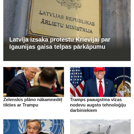
Latvija izsaka protestu Krievijai par
Igaunijas gaisa telpas pārkāpumu
Zelenskis plāno nākamnedēļ
Tramps paaugstina vīzas
tikties ar Trampu
nodevu augsto tehnoloģiju
darbiniekiem