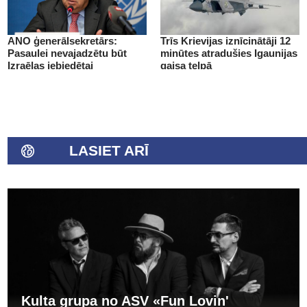
ANO ģenerālsekretārs:
Trīs Krievijas iznīcinātāji 12
Pasaulei nevajadzētu būt
minūtes atradušies Igaunijas
Izraēlas iebiedētai
gaisa telpā
LASIET ARĪ
Kulta grupa no ASV «Fun Lovin'