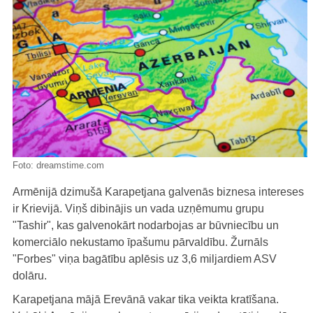
Foto:
dreamstime.com
Armēnijā dzimušā Karapetjana galvenās biznesa intereses
ir Krievijā. Viņš dibinājis un vada uzņēmumu grupu
"Tashir", kas galvenokārt nodarbojas ar būvniecību un
komerciālo nekustamo īpašumu pārvaldību. Žurnāls
"Forbes" viņa bagātību aplēsis uz 3,6 miljardiem ASV
dolāru.
Karapetjana mājā Erevānā vakar tika veikta kratīšana.