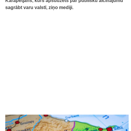
Karapetjans, kurš apsūdzēts par publisku aicinājumu
sagrābt varu valstī, ziņo mediji.