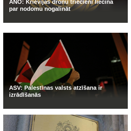
ANO: Krievijas dronu triecieni liecina
par nodomu nogalināt
ASV: Palestīnas valsts atzīšana ir
izrādīšanās