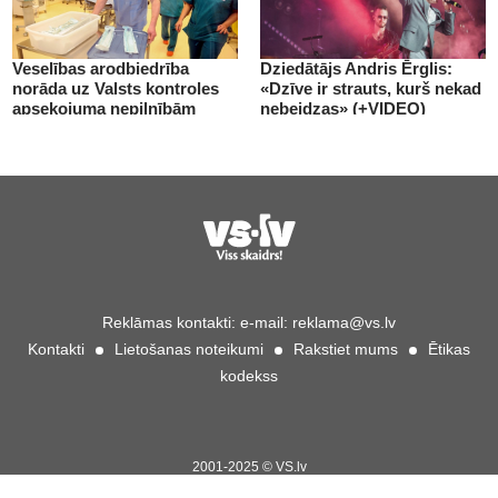
Veselības arodbiedrība
Dziedātājs Andris Ērglis:
norāda uz Valsts kontroles
«Dzīve ir strauts, kurš nekad
apsekojuma nepilnībām
nebeidzas» (+VIDEO)
(+VIDEO)
Reklāmas kontakti:
e-mail:
reklama@vs.lv
Kontakti
Lietošanas noteikumi
Rakstiet mums
Ētikas
kodekss
2001-2025 © VS.lv