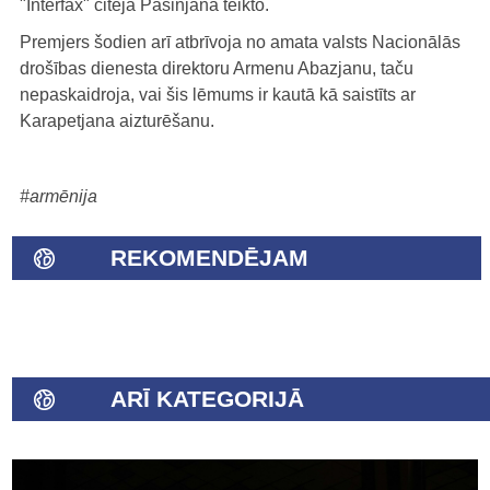
"Interfax" citēja Pašinjana teikto.
Premjers šodien arī atbrīvoja no amata valsts Nacionālās
drošības dienesta direktoru Armenu Abazjanu, taču
nepaskaidroja, vai šis lēmums ir kautā kā saistīts ar
Karapetjana aizturēšanu.
#armēnija
REKOMENDĒJAM
ARĪ KATEGORIJĀ