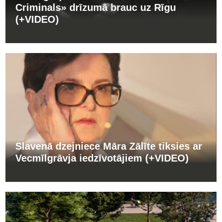
Criminals» drīzumā brauc uz Rīgu
(+VIDEO)
Slavenā dzejniece Māra Zālīte tiksies ar
Vecmīlgrāvja iedzīvotājiem (+VIDEO)