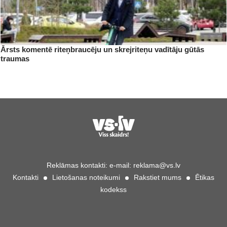
Ārsts komentē riteņbraucēju un skrejriteņu vadītāju gūtās
traumas
Reklāmas kontakti:
e-mail:
reklama@vs.lv
Kontakti
Lietošanas noteikumi
Rakstiet mums
Ētikas
kodekss