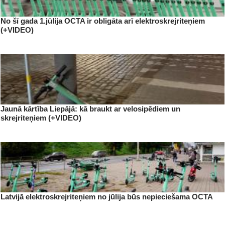
No šī gada 1.jūlija OCTA ir obligāta arī elektroskrejriteņiem
(+VIDEO)
Jaunā kārtība Liepājā: kā braukt ar velosipēdiem un
skrejriteņiem (+VIDEO)
Latvijā elektroskrejriteņiem no jūlija būs nepieciešama OCTA