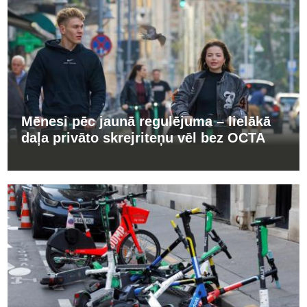
Mēnesi pēc jaunā regulējuma – lielākā
daļa privāto skrejriteņu vēl bez OCTA