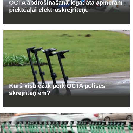
OCTA apdrošināšana iegādāta apmēram
piektdaļai elektroskrejriteņu
Kurš visbiežāk pērk OCTA polises
skrejriteņiem?