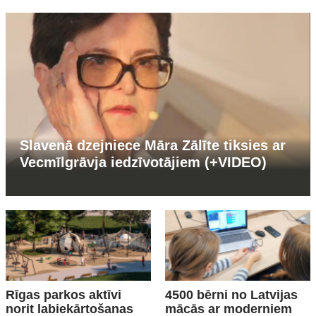
Slavenā dzejniece Māra Zālīte tiksies ar
Vecmīlgrāvja iedzīvotājiem (+VIDEO)
Rīgas parkos aktīvi
4500 bērni no Latvijas
norit labiekārtošanas
mācās ar moderniem