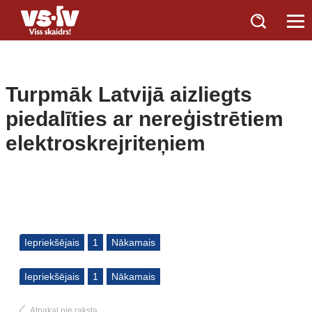
Turpmāk Latvijā aizliegts
piedalīties ar nereģistrētiem
elektroskrejriteņiem
Iepriekšējais
1
Nākamais
Iepriekšējais
1
Nākamais
Atpakaļ pie raksta