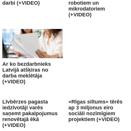
darbi (+VIDEO)
robotiem un
mikrodatoriem
(+VIDEO)
Ar ko bezdarbnieks
Latvijā atšķiras no
darba meklētāja
(+VIDEO)
Līvbērzes pagasta
«Rīgas siltums» tērēs
iedzīvotāji varēs
ap 3 miljonus eiro
saņemt pakalpojumus
sociāli nozīmīgiem
renovētajā ēkā
projektiem (+VIDEO)
(+VIDEO)