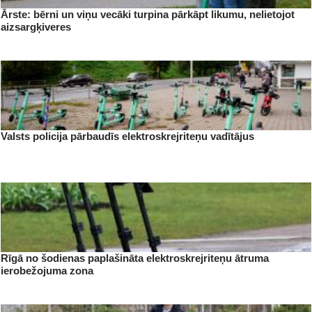
Ārste: bērni un viņu vecāki turpina pārkāpt likumu, nelietojot
aizsargķiveres
Valsts policija pārbaudīs elektroskrejriteņu vadītājus
Rīgā no šodienas paplašināta elektroskrejriteņu ātruma
ierobežojuma zona