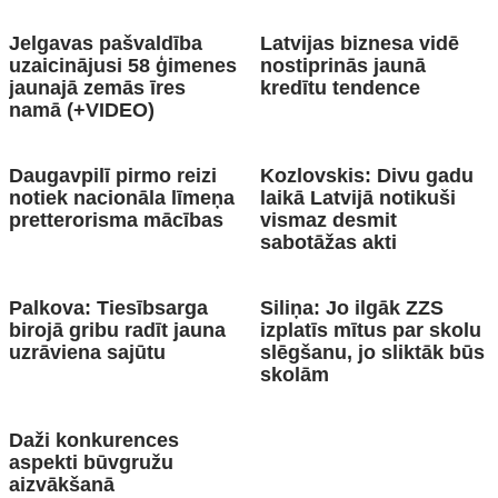
Jelgavas pašvaldība
Latvijas biznesa vidē
uzaicinājusi 58 ģimenes
nostiprinās jaunā
jaunajā zemās īres
kredītu tendence
namā (+VIDEO)
Daugavpilī pirmo reizi
Kozlovskis: Divu gadu
notiek nacionāla līmeņa
laikā Latvijā notikuši
pretterorisma mācības
vismaz desmit
sabotāžas akti
Palkova: Tiesībsarga
Siliņa: Jo ilgāk ZZS
birojā gribu radīt jauna
izplatīs mītus par skolu
uzrāviena sajūtu
slēgšanu, jo sliktāk būs
skolām
Daži konkurences
aspekti būvgružu
aizvākšanā