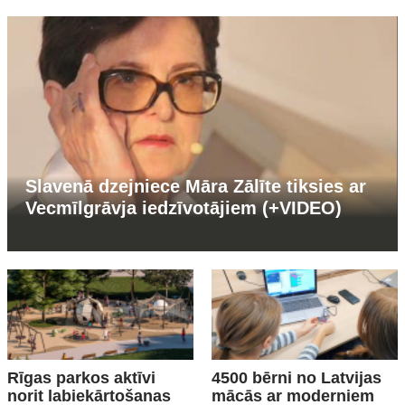
Slavenā dzejniece Māra Zālīte tiksies ar
Vecmīlgrāvja iedzīvotājiem (+VIDEO)
Rīgas parkos aktīvi
4500 bērni no Latvijas
norit labiekārtošanas
mācās ar moderniem