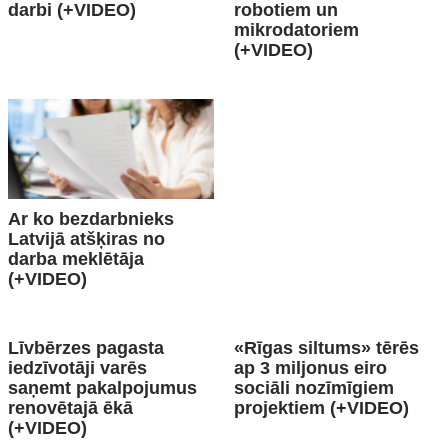
darbi (+VIDEO)
robotiem un
mikrodatoriem
(+VIDEO)
Ar ko bezdarbnieks
Latvijā atšķiras no
darba meklētāja
(+VIDEO)
Līvbērzes pagasta
«Rīgas siltums» tērēs
iedzīvotāji varēs
ap 3 miljonus eiro
saņemt pakalpojumus
sociāli nozīmīgiem
renovētajā ēkā
projektiem (+VIDEO)
(+VIDEO)