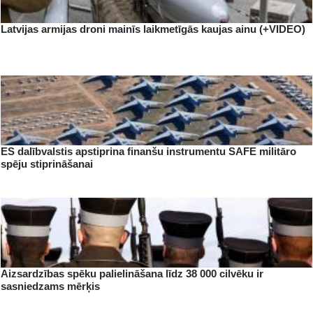
Latvijas armijas droni mainīs laikmetīgās kaujas ainu (+VIDEO)
ES dalībvalstis apstiprina finanšu instrumentu SAFE militāro
spēju stiprināšanai
Aizsardzības spēku palielināšana līdz 38 000 cilvēku ir
sasniedzams mērķis