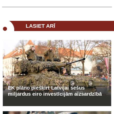
LASIET ARĪ
EK plāno piešķirt Latvijai sešus
miljardus eiro investīcijām aizsardzībā