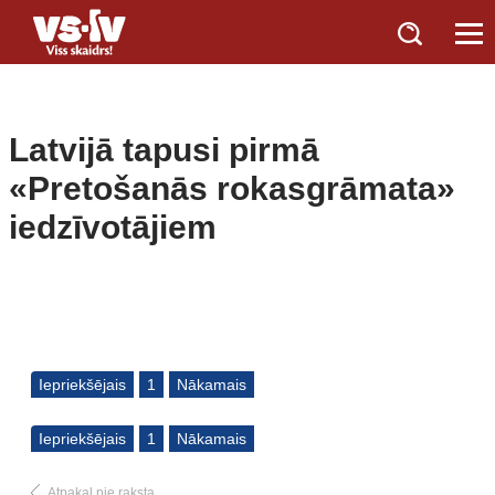
Latvijā tapusi pirmā
«Pretošanās rokasgrāmata»
iedzīvotājiem
Iepriekšējais
1
Nākamais
Iepriekšējais
1
Nākamais
Atpakaļ pie raksta