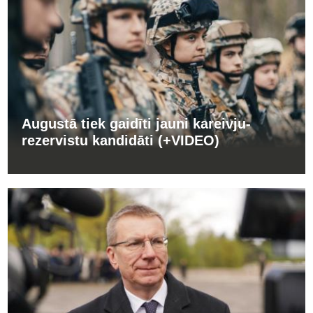
Augustā tiek gaidīti jauni kareivju-
rezervistu kandidāti (+VIDEO)