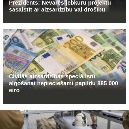
Prezidents: Nevarēs jebkuru projektu
sasaistīt ar aizsardzību vai drošību
Civilās aizsardzības speciālistu
algošanai nepieciešami papildu 885 000
eiro