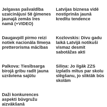
Jelgavas pašvaldība
Latvijas biznesa vidē
uzaicinājusi 58 ģimenes
nostiprinās jaunā
jaunajā zemās īres
kredītu tendence
namā (+VIDEO)
Daugavpilī pirmo reizi
Kozlovskis: Divu gadu
notiek nacionāla līmeņa
laikā Latvijā notikuši
pretterorisma mācības
vismaz desmit
sabotāžas akti
Palkova: Tiesībsarga
Siliņa: Jo ilgāk ZZS
birojā gribu radīt jauna
izplatīs mītus par skolu
uzrāviena sajūtu
slēgšanu, jo sliktāk būs
skolām
Daži konkurences
aspekti būvgružu
aizvākšanā