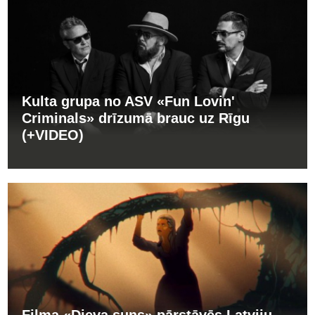
Kulta grupa no ASV «Fun Lovin'
Criminals» drīzumā brauc uz Rīgu
(+VIDEO)
Filma «Dieva suns» pārstāvēs Latviju