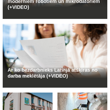
moderniem robotiem un mikrodatoriem
(+VIDEO)
Ar ko bezdarbnieks Latvijā atšķiras no
darba meklētāja (+VIDEO)