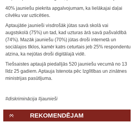
40% jauniešu piekrita apgalvojumam, ka lielākajai daļai
cilvēku var uzticēties.
Aptaujātie jaunieši visdrošāk jūtas savā skolā vai
augstskolā (75%) un tad, kad uzturas ārā savā pašvaldībā
(74%). Mazāk jauniešu (70%) jūtas droši internetā un
sociālajos tīklos, kamēr katrs ceturtais jeb 25% respondentu
atzina, ka nejūtas droši digitālajā vidē.
Tiešsaistes aptaujā piedalījās 520 jauniešu vecumā no 13
līdz 25 gadiem. Aptauja īstenota pēc Izglītības un zinātnes
ministrijas pasūtījuma.
#diskriminācija
#jaunieši
REKOMENDĒJAM