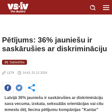
Pētījums: 36% jauniešu ir
saskārušies ar diskrimināciju
Sabiedrība
LETA
14:42, 01.12.2024
Latvijā 36% jauniešu ir saskārušies ar diskrimināciju
sava vecuma, izskata, seksuālās orientācijas vai citu
iemeslu dēļ, liecina pētījumu kompānijas "Kantar"