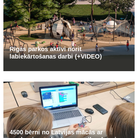
Rīgas parkos aktīvi norit
labiekārtošanas darbi (+VIDEO)
4500 bērni no Latvijas mācās ar