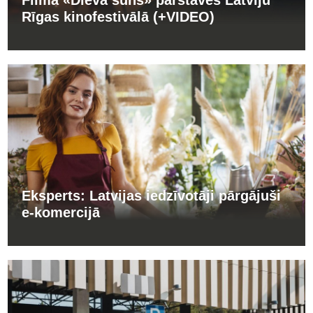
Rīgas kinofestivālā (+VIDEO)
Eksperts: Latvijas iedzīvotāji pārgājuši
e-komercijā