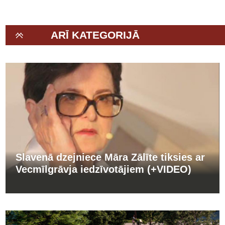
ARĪ KATEGORIJĀ
Slavenā dzejniece Māra Zālīte tiksies ar
Vecmīlgrāvja iedzīvotājiem (+VIDEO)