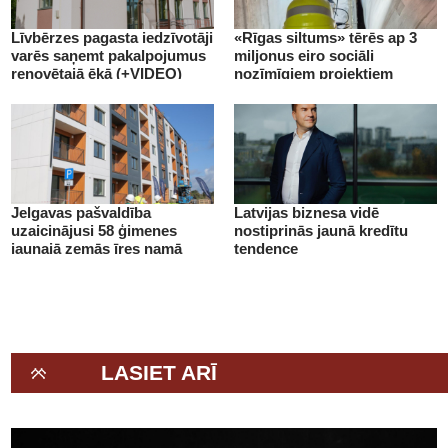
Līvbērzes pagasta iedzīvotāji
«Rīgas siltums» tērēs ap 3
varēs saņemt pakalpojumus
miljonus eiro sociāli
renovētajā ēkā (+VIDEO)
nozīmīgiem projektiem
(+VIDEO)
Jelgavas pašvaldība
Latvijas biznesa vidē
uzaicinājusi 58 ģimenes
nostiprinās jaunā kredītu
jaunajā zemās īres namā
tendence
(+VIDEO)
LASIET ARĪ