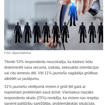
Foto:
depositphotos
Tikmēr 53% respondentu neuzskatīja, ka kādreiz būtu
diskriminēti sava vecuma, izskata, seksuālās orientācijas
vai citu iemeslu dēļ. Vēl 11% jauniešu sagādāja grūtības
atbildēt uz jautājumu.
31% jauniešu vērtējumā viņiem ir grūti tikt galā ar
nopietnām problēmām savā dzīvē. Vienlaikus mazāks
respondentu skaits (25%) norādīja, ka viņiem nav iespēju
saņemt palīdzību sarežģītās, problemātiskās situācijās.