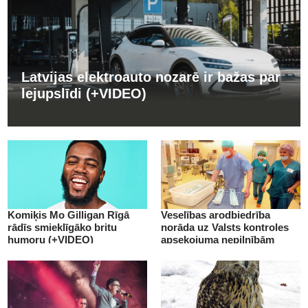
Latvijas elektroauto nozarē ir bažas par
lejupslīdi (+VIDEO)
Komiķis Mo Gilligan Rīgā
Veselības arodbiedrība
rādīs smieklīgāko britu
norāda uz Valsts kontroles
humoru (+VIDEO)
apsekojuma nepilnībām
(+VIDEO)