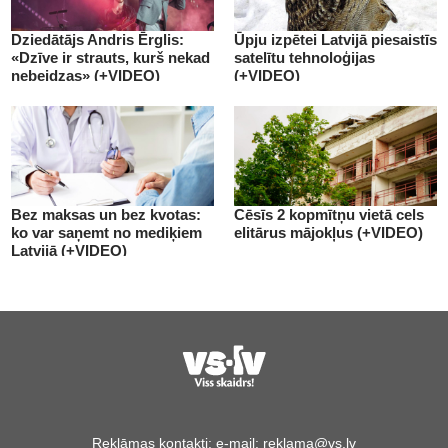
Dziedātājs Andris Ērglis:
Ūpju izpētei Latvijā piesaistīs
«Dzīve ir strauts, kurš nekad
satelītu tehnoloģijas
nebeidzas» (+VIDEO)
(+VIDEO)
Bez maksas un bez kvotas:
Cēsīs 2 kopmītņu vietā cels
ko var saņemt no mediķiem
elitārus mājokļus (+VIDEO)
Latvijā (+VIDEO)
Reklāmas kontakti:
e-mail:
reklama@vs.lv