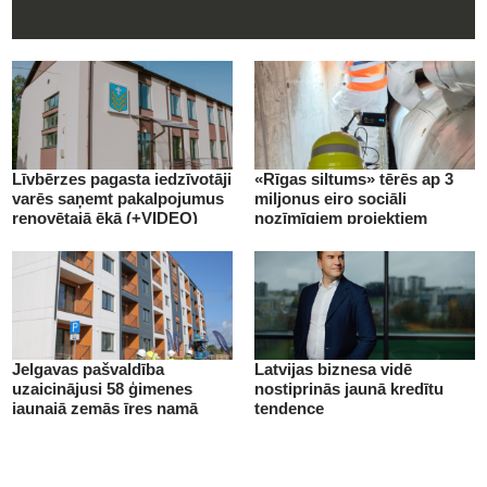
Līvbērzes pagasta iedzīvotāji
«Rīgas siltums» tērēs ap 3
varēs saņemt pakalpojumus
miljonus eiro sociāli
renovētajā ēkā (+VIDEO)
nozīmīgiem projektiem
(+VIDEO)
Jelgavas pašvaldība
Latvijas biznesa vidē
uzaicinājusi 58 ģimenes
nostiprinās jaunā kredītu
jaunajā zemās īres namā
tendence
(+VIDEO)