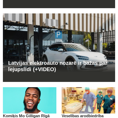
Latvijas elektroauto nozarē ir bažas par
lejupslīdi (+VIDEO)
Komiķis Mo Gilligan Rīgā
Veselības arodbiedrība