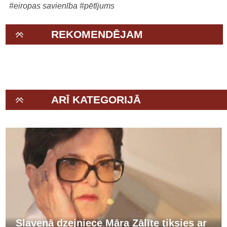
#eiropas savienība
#pētījums
REKOMENDĒJAM
ARĪ KATEGORIJĀ
Slavenā dzejniece Māra Zālīte tiksies ar