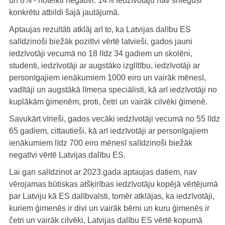
un 8% - noteikti negatīvi. 14% iedzīvotāju nav snieguši
konkrētu atbildi šajā jautājumā.
Aptaujas rezultāti atklāj arī to, ka Latvijas dalību ES
salīdzinoši biežāk pozitīvi vērtē latvieši, gados jauni
iedzīvotāji vecumā no 18 līdz 34 gadiem un skolēni,
studenti, iedzīvotāji ar augstāko izglītību, iedzīvotāji ar
personīgajiem ienākumiem 1000 eiro un vairāk mēnesī,
vadītāji un augstākā līmeņa speciālisti, kā arī iedzīvotāji no
kuplākām ģimenēm, proti, četri un vairāk cilvēki ģimenē.
Savukārt vīrieši, gados vecāki iedzīvotāji vecumā no 55 līdz
65 gadiem, cittautieši, kā arī iedzīvotāji ar personīgajiem
ienākumiem līdz 700 eiro mēnesī salīdzinoši biežāk
negatīvi vērtē Latvijas dalību ES.
Lai gan salīdzinot ar 2023.gada aptaujas datiem, nav
vērojamas būtiskas atšķirības iedzīvotāju kopējā vērtējumā
par Latviju kā ES dalībvalsti, tomēr atklājas, ka iedzīvotāji,
kuriem ģimenēs ir divi un vairāk bērni un kuru ģimenēs ir
četri un vairāk cilvēki, Latvijas dalību ES vērtē kopumā