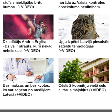
rādīs smieklīgāko britu
norāda uz Valsts kontroles
humoru (+VIDEO)
apsekojuma nepilnībām
(+VIDEO)
Dziedātājs Andris Ērglis:
Ūpju izpētei Latvijā piesaistīs
«Dzīve ir strauts, kurš nekad
satelītu tehnoloģijas
nebeidzas» (+VIDEO)
(+VIDEO)
Bez maksas un bez kvotas:
Cēsīs 2 kopmītņu vietā cels
ko var saņemt no mediķiem
elitārus mājokļus (+VIDEO)
Latvijā (+VIDEO)