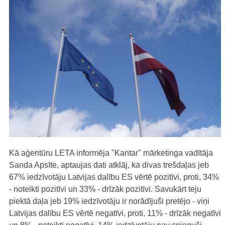
Kā aģentūru LETA informēja "Kantar" mārketinga vadītāja
Sanda Apsīte, aptaujas dati atklāj, ka divas trešdaļas jeb
67% iedzīvotāju Latvijas dalību ES vērtē pozitīvi, proti, 34%
- noteikti pozitīvi un 33% - drīzāk pozitīvi. Savukārt teju
piektā daļa jeb 19% iedzīvotāju ir norādījuši pretējo - viņi
Latvijas dalību ES vērtē negatīvi, proti, 11% - drīzāk negatīvi