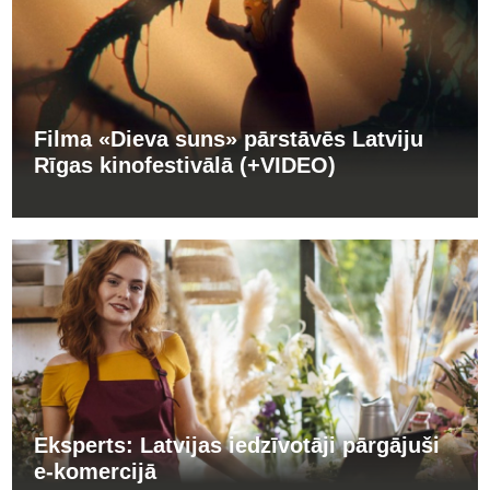
Filma «Dieva suns» pārstāvēs Latviju
Rīgas kinofestivālā (+VIDEO)
Eksperts: Latvijas iedzīvotāji pārgājuši
e-komercijā