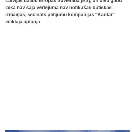
Latvijas dalību Eiropas Savienībā (ES), un divu gadu
laikā nav šajā vērtējumā nav notikušas būtiskas
izmaiņas, secināts pētījumu kompānijas "Kantar"
veiktajā aptaujā.