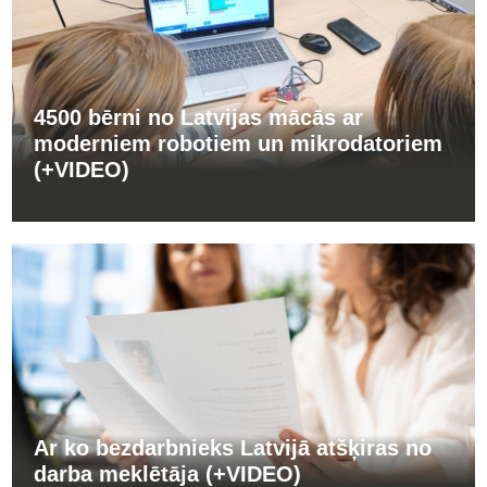
4500 bērni no Latvijas mācās ar
moderniem robotiem un mikrodatoriem
(+VIDEO)
Ar ko bezdarbnieks Latvijā atšķiras no
darba meklētāja (+VIDEO)