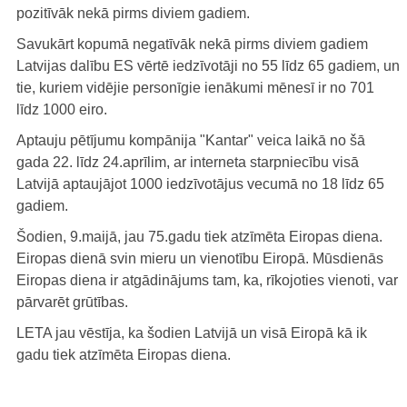
pozitīvāk nekā pirms diviem gadiem.
Savukārt kopumā negatīvāk nekā pirms diviem gadiem
Latvijas dalību ES vērtē iedzīvotāji no 55 līdz 65 gadiem, un
tie, kuriem vidējie personīgie ienākumi mēnesī ir no 701
līdz 1000 eiro.
Aptauju pētījumu kompānija "Kantar" veica laikā no šā
gada 22. līdz 24.aprīlim, ar interneta starpniecību visā
Latvijā aptaujājot 1000 iedzīvotājus vecumā no 18 līdz 65
gadiem.
Šodien, 9.maijā, jau 75.gadu tiek atzīmēta Eiropas diena.
Eiropas dienā svin mieru un vienotību Eiropā. Mūsdienās
Eiropas diena ir atgādinājums tam, ka, rīkojoties vienoti, var
pārvarēt grūtības.
LETA jau vēstīja, ka šodien Latvijā un visā Eiropā kā ik
gadu tiek atzīmēta Eiropas diena.