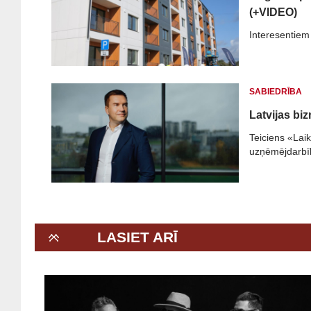
(+VIDEO)
Interesentiem 
SABIEDRĪBA
Latvijas bi
Teiciens «Lai
uzņēmējdarbīb
LASIET ARĪ