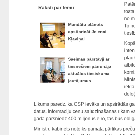
Patē
Raksti par tēmu:
tost
no m
Mandātu plānots
To no
apstiprināt Jeļenai
tiesī
Kļaviņai
Kopš
inten
plau
Saeimas pārstāvji ar
atbil
tiesnešiem pārrunāja
komis
aktuālos tiesiskuma
Minis
jautājumus
iekļa
dele
Likums paredz, ka CSP ievāks un apstrādās ga
datus. Informāciju cenu salīdzināšanas rīkam va
gadā pārsniedz 400 miljonus eiro, tas būs oblig
Ministru kabinets noteiks pamata pārtikas preču