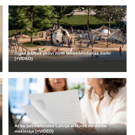
Rīgas parkos aktīvi norit labiekārtošanas darbi
(+VIDEO)
Ar ko bezdarbnieks Latvijā atšķiras no darba
meklētāja (+VIDEO)