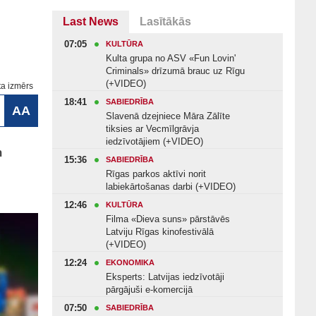
Last News
Lasītākās
07:05
KULTŪRA
Kulta grupa no ASV «Fun Lovin'
Criminals» drīzumā brauc uz Rīgu
(+VIDEO)
ta izmērs
18:41
SABIEDRĪBA
AA
Slavenā dzejniece Māra Zālīte
tiksies ar Vecmīlgrāvja
iedzīvotājiem (+VIDEO)
m
15:36
SABIEDRĪBA
Rīgas parkos aktīvi norit
labiekārtošanas darbi (+VIDEO)
12:46
KULTŪRA
Filma «Dieva suns» pārstāvēs
Latviju Rīgas kinofestivālā
(+VIDEO)
12:24
EKONOMIKA
Eksperts: Latvijas iedzīvotāji
pārgājuši e-komercijā
07:50
SABIEDRĪBA