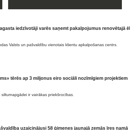
agasta iedzīvotāji varēs saņemt pakalpojumus renovētajā ē
odas Valsts un pašvaldību vienotais klientu apkalpošanas centrs.
ums» tērēs ap 3 miljonus eiro sociāli nozīmīgiem projektiem
i siltumapgādei ir vairākas priekšrocības.
švaldība uzaicinājusi 58 ģimenes jaunajā zemās īres namā