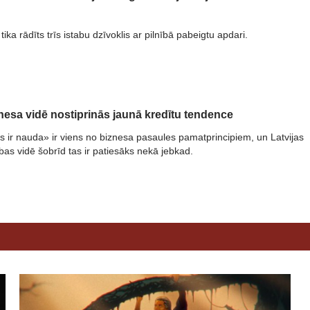
tika rādīts trīs istabu dzīvoklis ar pilnībā pabeigtu apdari.
znesa vidē nostiprinās jaunā kredītu tendence
ks ir nauda» ir viens no biznesa pasaules pamatprincipiem, un Latvijas
as vidē šobrīd tas ir patiesāks nekā jebkad.