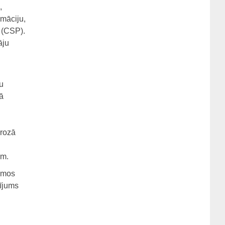
,
rmāciju,
 (CSP).
āju
u
ā
grozā
am.
amos
zījums