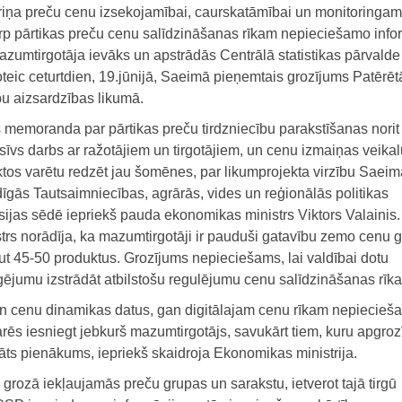
riņa preču cenu izsekojamībai, caurskatāmībai un monitoringam
arp pārtikas preču cenu salīdzināšanas rīkam nepieciešamo info
azumtirgotāja ievāks un apstrādās Centrālā statistikas pārvalde
teic ceturtdien, 19.jūnijā, Saeimā pieņemtais grozījums Patērēt
bu aizsardzības likumā.
 memoranda par pārtikas preču tirdzniecību parakstīšanas norit
sīvs darbs ar ražotājiem un tirgotājiem, un cenu izmaiņas veikal
ktos varētu redzēt jau šomēnes, par likumprojekta virzību Saeim
dīgās Tautsaimniecības, agrārās, vides un reģionālās politikas
ijas sēdē iepriekš pauda ekonomikas ministrs Viktors Valainis.
trs norādīja, ka mazumtirgotāji ir pauduši gatavību zemo cenu 
ut 45-50 produktus. Grozījums nepieciešams, lai valdībai dotu
ģējumu izstrādāt atbilstošu regulējumu cenu salīdzināšanas rīk
n cenu dinamikas datus, gan digitālajam cenu rīkam nepiecieš
rēs iesniegt jebkurš mazumtirgotājs, savukārt tiem, kuru apgro
āts pienākums, iepriekš skaidroja Ekonomikas ministrija.
 grozā iekļaujamās preču grupas un sarakstu, ietverot tajā tirgū