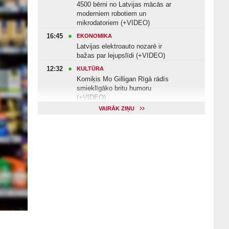
4500 bērni no Latvijas mācās ar
moderniem robotiem un
mikrodatoriem (+VIDEO)
16:45
EKONOMIKA
Latvijas elektroauto nozarē ir
bažas par lejupslīdi (+VIDEO)
12:32
KULTŪRA
Komiķis Mo Gilligan Rīgā rādīs
smieklīgāko britu humoru
(+VIDEO)
VAIRĀK ZIŅU
11:22
VESELĪBA
Veselības arodbiedrība norāda uz
Valsts kontroles apsekojuma
nepilnībām (+VIDEO)
11:10
KULTŪRA
Dziedātājs Andris Ērglis: «Dzīve ir
strauts, kurš nekad nebeidzas»
(+VIDEO)