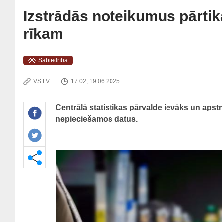
Izstrādās noteikumus pārti
rīkam
Sabiedrība
VS.LV
17:02, 19.06.2025
Centrālā statistikas pārvalde ievāks un aps
nepieciešamos datus.