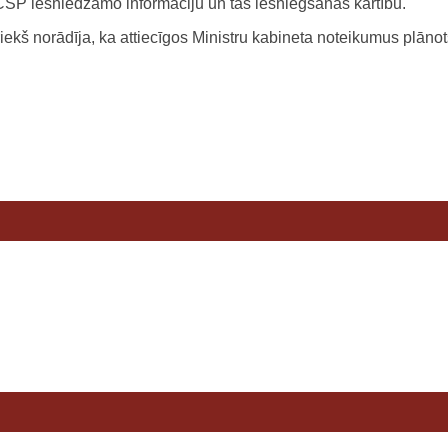
 CSP iesniedzamo informāciju un tās iesniegšanas kārtību.
riekš norādīja, ka attiecīgos Ministru kabineta noteikumus plāno