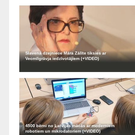
Slavenā dzejniece Māra Zālīte tiksies ar
Vecmīlgrāvja iedzīvotājiem (+VIDEO)
4500 bērni no Latvijas mācās ar moderniem
robotiem un mikrodatoriem (+VIDEO)