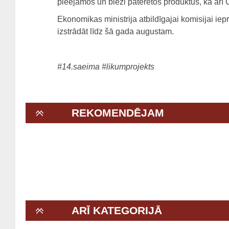
pieejamos un bieži patērētos produktus, kā arī
Ekonomikas ministrija atbildīgajai komisijai iep
izstrādāt līdz šā gada augustam.
#14.saeima
#likumprojekts
REKOMENDĒJAM
ARĪ KATEGORIJĀ