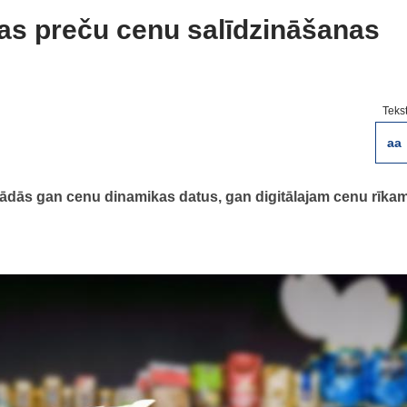
kas preču cenu salīdzināšanas
Teks
aa
trādās gan cenu dinamikas datus, gan digitālajam cenu rīka