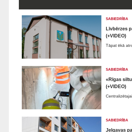
SABIEDRĪBA
Līvbērzes p
(+VIDEO)
Tāpat ēkā atr
SABIEDRĪBA
«Rīgas silt
(+VIDEO)
Centralizētaja
SABIEDRĪBA
Jelgavas pa