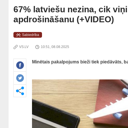
67% latviešu nezina, cik vi
apdrošināšanu (+VIDEO)
Sabiedrība
VS.LV
10:51, 08.08.2025
Minētais pakalpojums bieži tiek piedāvāts, b