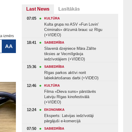
Last News
Lasītākās
07:05
KULTŪRA
Kulta grupa no ASV «Fun Lovin'
Criminals» drīzumā brauc uz Rīgu
(+VIDEO)
ta izmērs
18:41
SABIEDRĪBA
AA
Slavenā dzejniece Māra Zālīte
tiksies ar Vecmīlgrāvja
iedzīvotājiem (+VIDEO)
15:36
SABIEDRĪBA
Rīgas parkos aktīvi norit
labiekārtošanas darbi (+VIDEO)
12:46
KULTŪRA
Filma «Dieva suns» pārstāvēs
Latviju Rīgas kinofestivālā
(+VIDEO)
12:24
EKONOMIKA
Eksperts: Latvijas iedzīvotāji
pārgājuši e-komercijā
07:50
SABIEDRĪBA