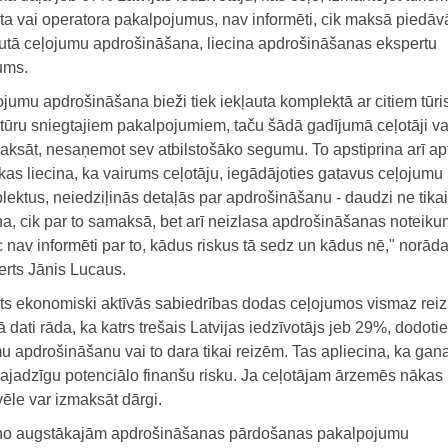
ta vai operatora pakalpojumus, nav informēti, cik maksā piedā
autā ceļojumu apdrošināšana, liecina apdrošināšanas ekspertu
ums.
jumu apdrošināšana bieži tiek iekļauta komplektā ar citiem tūr
tūru sniegtajiem pakalpojumiem, taču šādā gadījumā ceļotāji va
aksāt, nesaņemot sev atbilstošāko segumu. To apstiprina arī ap
 kas liecina, ka vairums ceļotāju, iegādājoties gatavus ceļojumu
ektus, neiedziļinās detaļās par apdrošināšanu - daudzi ne tikai
na, cik par to samaksā, bet arī neizlasa apdrošināšanas noteiku
 nav informēti par to, kādus riskus tā sedz un kādus nē," norād
erts Jānis Lucaus.
lsts ekonomiski aktīvās sabiedrības dodas ceļojumos vismaz reiz
ā dati rāda, ka katrs trešais Latvijas iedzīvotājs jeb 29%, dodoti
 apdrošināšanu vai to dara tikai reizēm. Tas apliecina, ka gana
vajadzīgu potenciālo finanšu risku. Ja ceļotājam ārzemēs nākas
ēle var izmaksāt dārgi.
s no augstākajām apdrošināšanas pārdošanas pakalpojumu