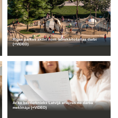
Rīgas parkos aktīvi norit labiekārtošanas darbi
(+VIDEO)
Ar ko bezdarbnieks Latvijā atšķiras no darba
meklētāja (+VIDEO)