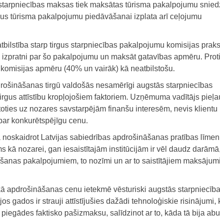
starpniecības maksas tiek maksātas tūrisma pakalpojumu snied
kus tūrisma pakalpojumu piedāvāšanai izplata arī ceļojumu
tbilstība starp tirgus starpniecības pakalpojumu komisijas praks
izpratni par šo pakalpojumu un maksāt gatavības apmēru. Prot
o komisijas apmēru (40% un vairāk) kā neatbilstošu.
rošināšanas tirgū valdošās nesamērīgi augstās starpniecības
irgus attīstību kropļojošiem faktoriem. Uzņēmuma vadītājs pieļau
toties uz nozares savstarpējām finanšu interesēm, nevis klientu
par konkurētspējīgu cenu.
 noskaidrot Latvijas sabiedrības apdrošināšanas pratības līmeni
ms kā nozarei, gan iesaistītajām institūcijām ir vēl daudz darāmā,
āšanas pakalpojumiem, to nozīmi un ar to saistītājiem maksājum
 kā apdrošināšanas cenu ietekmē vēsturiski augstās starpniecīb
 gados ir strauji attīstījušies dažādi tehnoloģiskie risinājumi, k
piegādes faktisko pašizmaksu, salīdzinot ar to, kāda tā bija ab