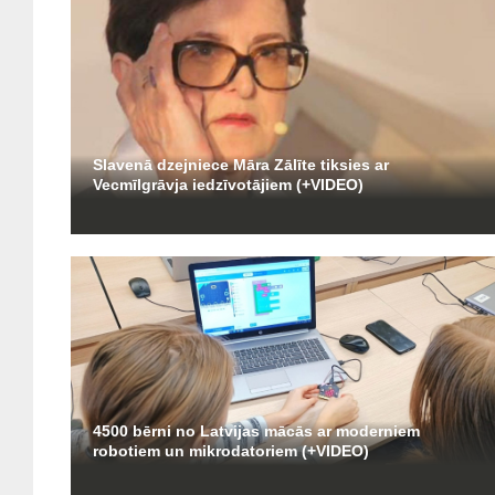
Slavenā dzejniece Māra Zālīte tiksies ar
Vecmīlgrāvja iedzīvotājiem (+VIDEO)
4500 bērni no Latvijas mācās ar moderniem
robotiem un mikrodatoriem (+VIDEO)