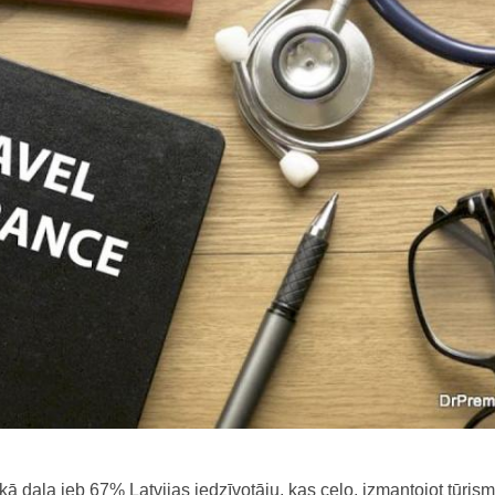
kā daļa jeb 67% Latvijas iedzīvotāju, kas ceļo, izmantojot tūris