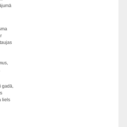
vājumā
isma
r
taujas
mus,
a
i gadā,
es
 liels