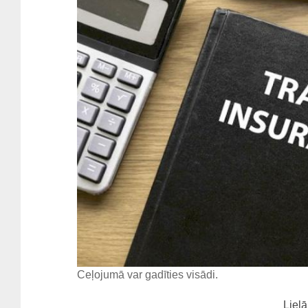
Ceļojumā var gadīties visādi.
Lielā