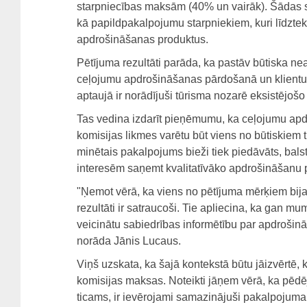
starpniecības maksām (40% un vairāk). Šādas 
kā papildpakalpojumu starpniekiem, kuri līdzte
apdrošināšanas produktus.
Pētījuma rezultāti parāda, ka pastāv būtiska nea
ceļojumu apdrošināšanas pārdošanā un klientu 
aptaujā ir norādījuši tūrisma nozarē eksistējoš
Tas vedina izdarīt pieņēmumu, ka ceļojumu apd
komisijas likmes varētu būt viens no būtiskiem t
minētais pakalpojums bieži tiek piedāvāts, bals
interesēm saņemt kvalitatīvāko apdrošināšanu 
"Ņemot vērā, ka viens no pētījuma mērķiem bija
rezultāti ir satraucoši. Tie apliecina, ka gan mu
veicinātu sabiedrības informētību par apdrošin
norāda Jānis Lucaus.
Viņš uzskata, ka šajā kontekstā būtu jāizvērtē,
komisijas maksas. Noteikti jāņem vērā, ka pēdējos
ticams, ir ievērojami samazinājuši pakalpojuma 