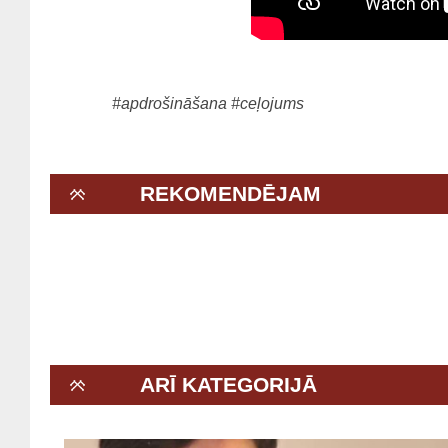
#apdrošināšana
#ceļojums
REKOMENDĒJAM
ARĪ KATEGORIJĀ