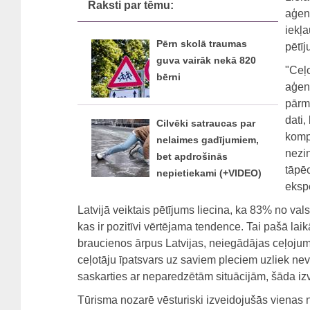
Raksti par tēmu:
aģen
iekļ
Pērn skolā traumas
pētīj
guva vairāk nekā 820
"Ceļo
bērni
aģen
pārm
dati,
Cilvēki satraucas par
kompl
nelaimes gadījumiem,
nezi
bet apdrošinās
tāpēc
nepietiekami (+VIDEO)
eksp
Latvijā veiktais pētījums liecina, ka 83% no va
kas ir pozitīvi vērtējama tendence. Tai pašā laik
braucienos ārpus Latvijas, neiegādājas ceļojumu
ceļotāju īpatsvars uz saviem pleciem uzliek ne
saskarties ar neparedzētām situācijām, šāda izv
Tūrisma nozarē vēsturiski izveidojušās viena