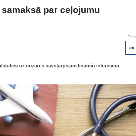
ņi samaksā par ceļojumu
Teks
aa
alstoties uz nozares savstarpējām finanšu interesēm.