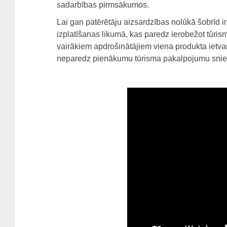
sadarbības pirmsākumos.
Lai gan patērētāju aizsardzības nolūkā šobrīd 
izplatīšanas likumā, kas paredz ierobežot tūri
vairākiem apdrošinātājiem viena produkta ietva
neparedz pienākumu tūrisma pakalpojumu snie