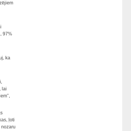
zējiem
i
i, 97%
j, ka
,
 lai
iem",
as
as, ļoti
u nozaru