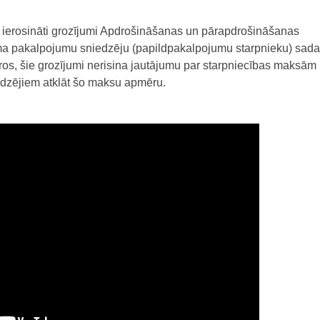
ir ierosināti grozījumi Apdrošināšanas un pārapdrošināšanas
sma pakalpojumu sniedzēju (papildpakalpojumu starpnieku) sada
ros, šie grozījumi nerisina jautājumu par starpniecības maksām
dzējiem atklāt šo maksu apmēru.