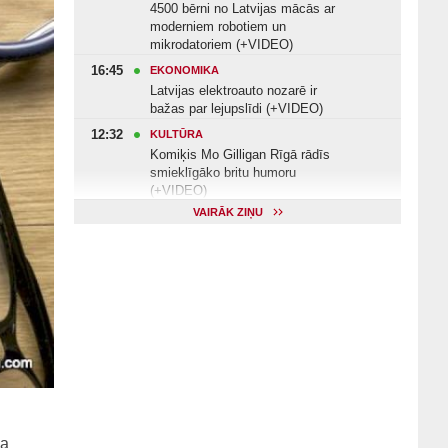
4500 bērni no Latvijas mācās ar
moderniem robotiem un
mikrodatoriem (+VIDEO)
16:45
EKONOMIKA
Latvijas elektroauto nozarē ir
bažas par lejupslīdi (+VIDEO)
12:32
KULTŪRA
Komiķis Mo Gilligan Rīgā rādīs
smieklīgāko britu humoru
(+VIDEO)
VAIRĀK ZIŅU
11:22
VESELĪBA
Veselības arodbiedrība norāda uz
Valsts kontroles apsekojuma
nepilnībām (+VIDEO)
11:10
KULTŪRA
Dziedātājs Andris Ērglis: «Dzīve ir
strauts, kurš nekad nebeidzas»
(+VIDEO)
ma