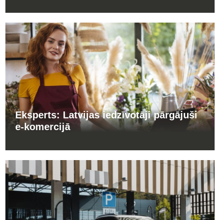
Eksperts: Latvijas iedzīvotāji pārgājuši
e-komercijā