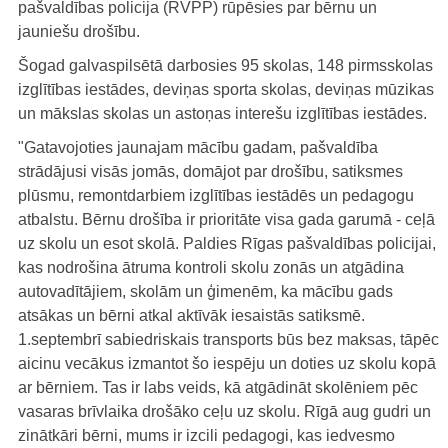
pašvaldības policija (RVPP) rūpēsies par bērnu un
jauniešu drošību.
Šogad galvaspilsētā darbosies 95 skolas, 148 pirmsskolas
izglītības iestādes, deviņas sporta skolas, deviņas mūzikas
un mākslas skolas un astoņas interešu izglītības iestādes.
"Gatavojoties jaunajam mācību gadam, pašvaldība
strādājusi visās jomās, domājot par drošību, satiksmes
plūsmu, remontdarbiem izglītības iestādēs un pedagogu
atbalstu. Bērnu drošība ir prioritāte visa gada garumā - ceļā
uz skolu un esot skolā. Paldies Rīgas pašvaldības policijai,
kas nodrošina ātruma kontroli skolu zonās un atgādina
autovadītājiem, skolām un ģimenēm, ka mācību gads
atsākas un bērni atkal aktīvāk iesaistās satiksmē.
1.septembrī sabiedriskais transports būs bez maksas, tāpēc
aicinu vecākus izmantot šo iespēju un doties uz skolu kopā
ar bērniem. Tas ir labs veids, kā atgādināt skolēniem pēc
vasaras brīvlaika drošāko ceļu uz skolu. Rīgā aug gudri un
zinātkāri bērni, mums ir izcili pedagogi, kas iedvesmo