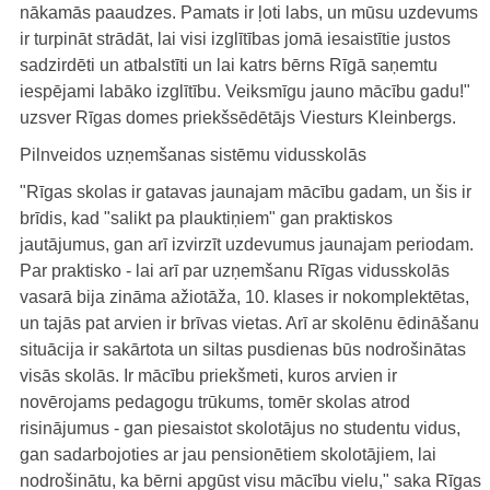
nākamās paaudzes. Pamats ir ļoti labs, un mūsu uzdevums
ir turpināt strādāt, lai visi izglītības jomā iesaistītie justos
sadzirdēti un atbalstīti un lai katrs bērns Rīgā saņemtu
iespējami labāko izglītību. Veiksmīgu jauno mācību gadu!"
uzsver Rīgas domes priekšsēdētājs Viesturs Kleinbergs.
Pilnveidos uzņemšanas sistēmu vidusskolās
"Rīgas skolas ir gatavas jaunajam mācību gadam, un šis ir
brīdis, kad "salikt pa plauktiņiem" gan praktiskos
jautājumus, gan arī izvirzīt uzdevumus jaunajam periodam.
Par praktisko - lai arī par uzņemšanu Rīgas vidusskolās
vasarā bija zināma ažiotāža, 10. klases ir nokomplektētas,
un tajās pat arvien ir brīvas vietas. Arī ar skolēnu ēdināšanu
situācija ir sakārtota un siltas pusdienas būs nodrošinātas
visās skolās. Ir mācību priekšmeti, kuros arvien ir
novērojams pedagogu trūkums, tomēr skolas atrod
risinājumus - gan piesaistot skolotājus no studentu vidus,
gan sadarbojoties ar jau pensionētiem skolotājiem, lai
nodrošinātu, ka bērni apgūst visu mācību vielu," saka Rīgas