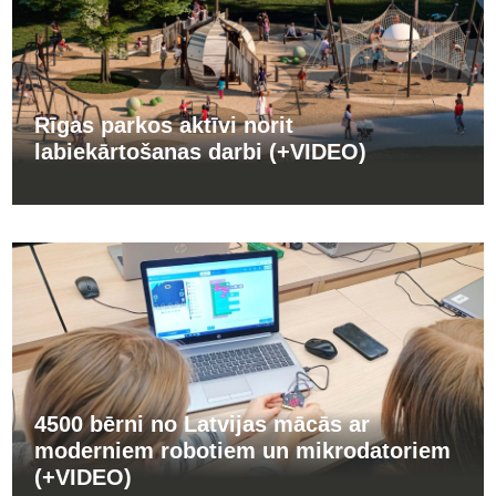
Rīgas parkos aktīvi norit
labiekārtošanas darbi (+VIDEO)
4500 bērni no Latvijas mācās ar
moderniem robotiem un mikrodatoriem
(+VIDEO)