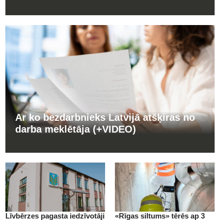
Ar ko bezdarbnieks Latvijā atšķiras no
darba meklētāja (+VIDEO)
Līvbērzes pagasta iedzīvotāji
«Rīgas siltums» tērēs ap 3