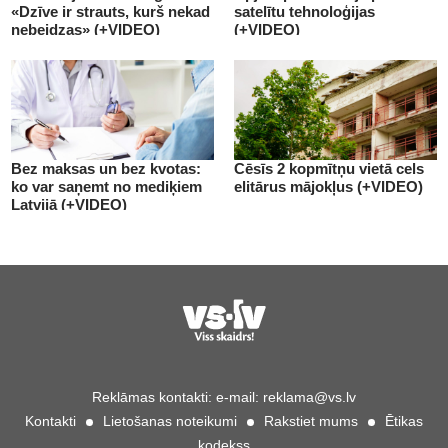
«Dzīve ir strauts, kurš nekad
satelītu tehnoloģijas
nebeidzas» (+VIDEO)
(+VIDEO)
Bez maksas un bez kvotas:
Cēsīs 2 kopmītņu vietā cels
ko var saņemt no mediķiem
elitārus mājokļus (+VIDEO)
Latvijā (+VIDEO)
Reklāmas kontakti:
e-mail:
reklama@vs.lv
Kontakti
Lietošanas noteikumi
Rakstiet mums
Ētikas
kodekss