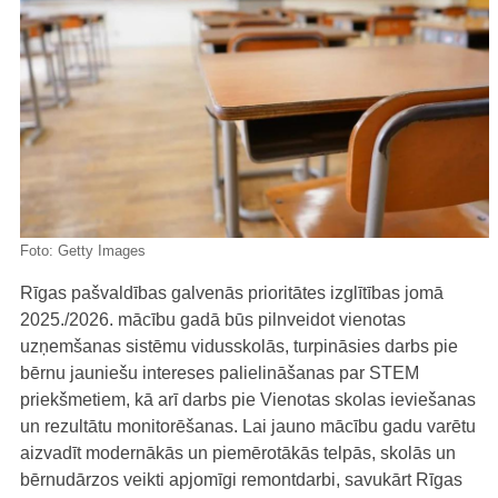
Foto:
Getty Images
Rīgas pašvaldības galvenās prioritātes izglītības jomā
2025./2026. mācību gadā būs pilnveidot vienotas
uzņemšanas sistēmu vidusskolās, turpināsies darbs pie
bērnu jauniešu intereses palielināšanas par STEM
priekšmetiem, kā arī darbs pie Vienotas skolas ieviešanas
un rezultātu monitorēšanas. Lai jauno mācību gadu varētu
aizvadīt modernākās un piemērotākās telpās, skolās un
bērnudārzos veikti apjomīgi remontdarbi, savukārt Rīgas