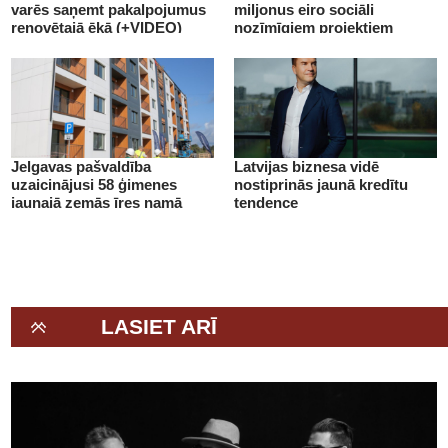
varēs saņemt pakalpojumus
miljonus eiro sociāli
renovētajā ēkā (+VIDEO)
nozīmīgiem projektiem
(+VIDEO)
Jelgavas pašvaldība
Latvijas biznesa vidē
uzaicinājusi 58 ģimenes
nostiprinās jaunā kredītu
jaunajā zemās īres namā
tendence
(+VIDEO)
LASIET ARĪ