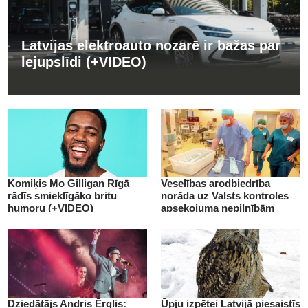
Latvijas elektroauto nozarē ir bažas par
lejupslīdi (+VIDEO)
Komiķis Mo Gilligan Rīgā
Veselības arodbiedrība
rādīs smieklīgāko britu
norāda uz Valsts kontroles
humoru (+VIDEO)
apsekojuma nepilnībām
(+VIDEO)
Dziedātājs Andris Ērglis:
Ūpju izpētei Latvijā piesaistīs