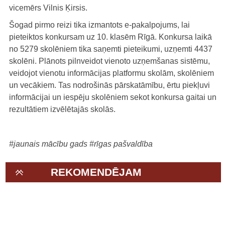
vicemērs Vilnis Ķirsis.
Šogad pirmo reizi tika izmantots e-pakalpojums, lai
pieteiktos konkursam uz 10. klasēm Rīgā. Konkursa laikā
no 5279 skolēniem tika saņemti pieteikumi, uzņemti 4437
skolēni. Plānots pilnveidot vienoto uzņemšanas sistēmu,
veidojot vienotu informācijas platformu skolām, skolēniem
un vecākiem. Tas nodrošinās pārskatāmību, ērtu piekļuvi
informācijai un iespēju skolēniem sekot konkursa gaitai un
rezultātiem izvēlētajās skolās.
#jaunais mācību gads
#rīgas pašvaldība
REKOMENDĒJAM