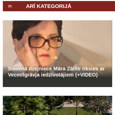
ARĪ KATEGORIJĀ
Slavenā dzejniece Māra Zālīte tiksies ar
Vecmīlgrāvja iedzīvotājiem (+VIDEO)