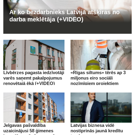
Ar ko bezdarbnieks Latvijā atšķiras no
darba meklētāja (+VIDEO)
Līvbērzes pagasta iedzīvotāji
«Rīgas siltums» tērēs ap 3
varēs saņemt pakalpojumus
miljonus eiro sociāli
renovētajā ēkā (+VIDEO)
nozīmīgiem projektiem
(+VIDEO)
Jelgavas pašvaldība
Latvijas biznesa vidē
uzaicinājusi 58 ģimenes
nostiprinās jaunā kredītu