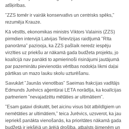
atšķirības.
"ZZS tomēr ir vairāk konservatīvs un centrisks spēks,"
rezumēja Krauze.
Kā vēstīts, ekonomikas ministrs Viktors Valainis (ZZS)
pirmdien intervijā Latvijas Televīzijas raidījumā "Rīta
panorāma" paziņoja, ka ZZS pašlaik neredz iespēju
virzīties uz priekšu ar nākamā gada budžeta projektu, jo
koalīcijā nav panākti to apmierinoši risinājumi jautājumā
par pazeminātu pievienotās vērtības nodokļa likmi daļai
pārtikas un mazo lauku skolu uzturēšanu.
Savukārt "Jaunās vienotības" Saeimas frakcijas vadītājs
Edmunds Jurēvics aģentūrai LETA norādīja, ka koalīcijas
partneriem "nevajadzētu mētāties ar ultimātiem".
"Esam gatavi diskutēt, bet aicinu visus būt atbildīgiem un
nemētāties ar ultimātiem," teica Jurēvics, uzsverot, ka jau
iepriekš panākta vienošanās, ka prioritātes nākamā gada
budžetā ir iekšējā un ārējā drošība, atbalsts ģimenēm un