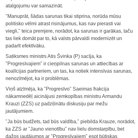
atalgojumu var samazināt.
"Manuprāt, šādas sarunas tikai stiprina, norūda mūsu
politisko vēlmi atrast risinājumus, kas nav pierasti vai
viegli," teica premjere, norādot, ka sarunas ir garākas, taču
tas liek domāt par to, kā valsts pārvaldi modernizēt un
padarīt efektīvāku.
Satiksmes ministrs Atis Švinka (P) sacīja, ka
"Progresīvajiem" ir cieņpilnas sarunas un attiecības ar
koalīcijas partneriem, un tas, ka notiek intensīvas sarunas,
nenozīmējot, ka ir problēmas.
Viņš atzīmēja, ka "Progresīvo" Saeimas frakcija
nākamnedēļ aicinājusi zemkopības ministru Armandu
Krauzi (ZZS) uz padziļinātu diskusiju par mežu
jautājumiem.
"Ja būs budžets, tad būs valdība," piebilda Krauze, norādot,
ka ZZS ar "Jauno vienotību" nav lielu domstarpību, bet
dažos jautājumos ar "Progresīvajiem" esot būtiskas