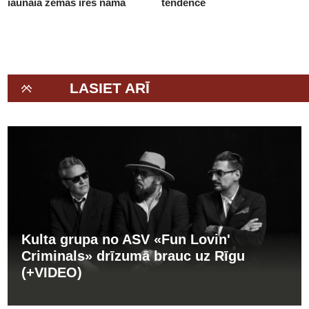
jaunajā zemās īres namā
tendence
(+VIDEO)
LASIET ARĪ
Kulta grupa no ASV «Fun Lovin'
Criminals» drīzumā brauc uz Rīgu
(+VIDEO)