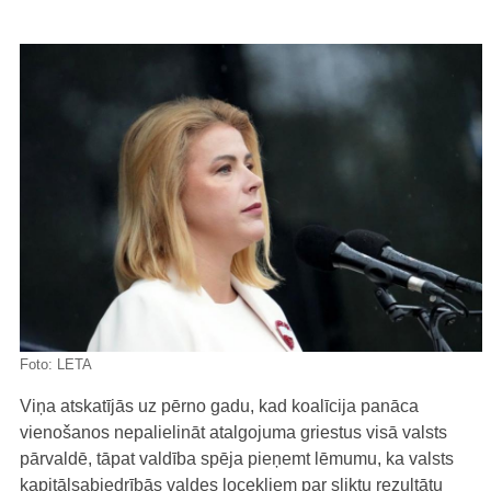
Foto:
LETA
Viņa atskatījās uz pērno gadu, kad koalīcija panāca
vienošanos nepalielināt atalgojuma griestus visā valsts
pārvaldē, tāpat valdība spēja pieņemt lēmumu, ka valsts
kapitālsabiedrībās valdes locekļiem par sliktu rezultātu