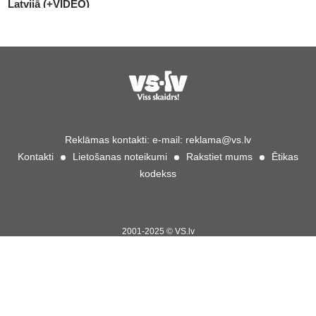
Latvijā (+VIDEO)
Reklāmas kontakti:
e-mail:
reklama@vs.lv
Kontakti
Lietošanas noteikumi
Rakstiet mums
Ētikas
kodekss
2001-2025 © VS.lv