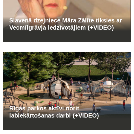
Slavenā dzejniece Māra Zālīte tiksies ar
Vecmīlgrāvja iedzīvotājiem (+VIDEO)
Rīgas parkos aktīvi norit
labiekārtošanas darbi (+VIDEO)