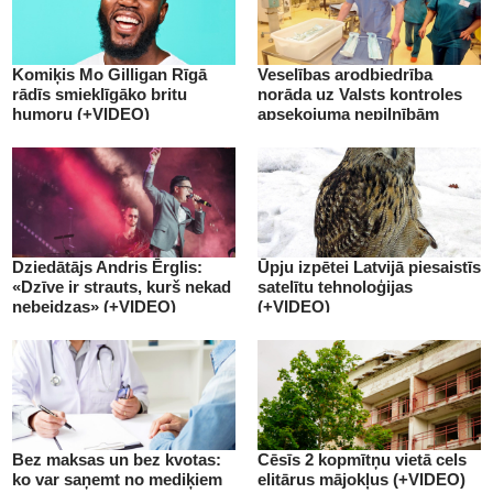
Komiķis Mo Gilligan Rīgā
Veselības arodbiedrība
rādīs smieklīgāko britu
norāda uz Valsts kontroles
humoru (+VIDEO)
apsekojuma nepilnībām
(+VIDEO)
Dziedātājs Andris Ērglis:
Ūpju izpētei Latvijā piesaistīs
«Dzīve ir strauts, kurš nekad
satelītu tehnoloģijas
nebeidzas» (+VIDEO)
(+VIDEO)
Bez maksas un bez kvotas:
Cēsīs 2 kopmītņu vietā cels
ko var saņemt no mediķiem
elitārus mājokļus (+VIDEO)