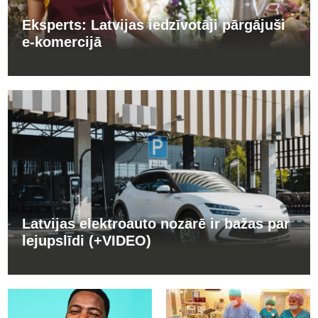
Eksperts: Latvijas iedzīvotāji pārgājuši
e-komercijā
Latvijas elektroauto nozarē ir bažas par
lejupslīdi (+VIDEO)