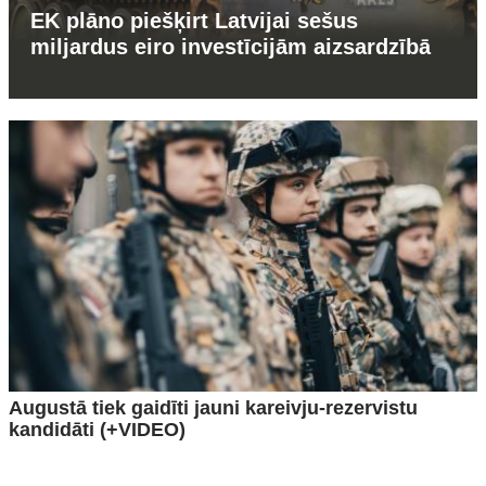
EK plāno piešķirt Latvijai sešus
miljardus eiro investīcijām aizsardzībā
Augustā tiek gaidīti jauni kareivju-rezervistu
kandidāti (+VIDEO)