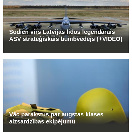
Šodien virs Latvijas lidos leģendārais
ASV stratēģiskais bumbvedējs (+VIDEO)
Vāc parakstus par augstas klases
aizsardzības ekipējumu