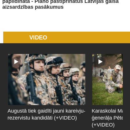
papildināta - Plāno pastiprinātus Latvijas gaisa
aizsardzības pasākumus
VIDEO
Augustā tiek gaidīti jauni kareivju-
Karaskolai Maltā
rezervistu kandidāti (+VIDEO)
ģenerāļa Pētera
(+VIDEO)