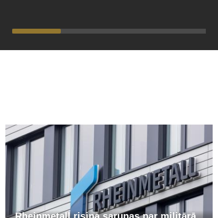
PĀRĒJĀS ZIŅAS
Rheinmetall risina sarunas par militārā