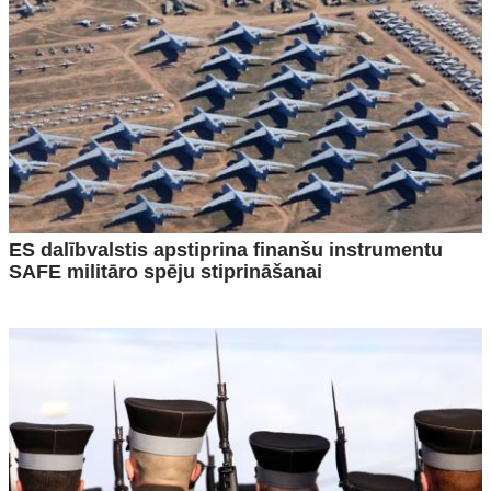
ES dalībvalstis apstiprina finanšu instrumentu
SAFE militāro spēju stiprināšanai