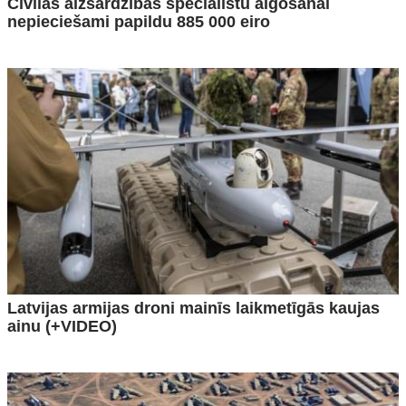
Civilās aizsardzības speciālistu algošanai
nepieciešami papildu 885 000 eiro
Latvijas armijas droni mainīs laikmetīgās kaujas
ainu (+VIDEO)