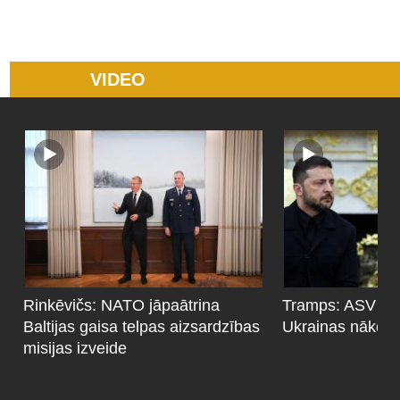
VIDEO
Rinkēvičs: NATO jāpaātrina
Tramps: ASV iesa
Baltijas gaisa telpas aizsardzības
Ukrainas nākotn
misijas izveide