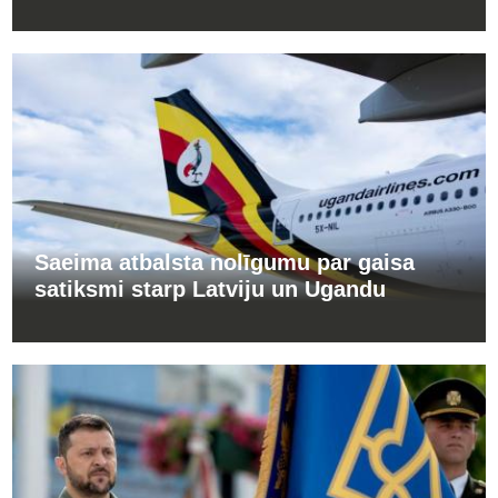
Saeima atbalsta nolīgumu par gaisa
satiksmi starp Latviju un Ugandu