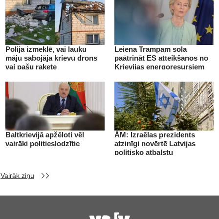
Polija izmeklē, vai lauku
Leiena Trampam sola
māju sabojāja krievu drons
paātrināt ES atteikšanos no
vai pašu raķete
Krievijas energoresursiem
Baltkrievijā apžēloti vēl
ĀM: Izraēlas prezidents
vairāki politieslodzītie
atzinīgi novērtē Latvijas
politisko atbalstu
Vairāk ziņu