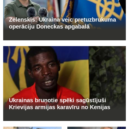
Zelenskis: Ukraina veic pretuzbrukuma
operāciju Doneckas apgabalā
Ukrainas bruņotie spēki sagūstījuši
Krievijas armijas karavīru no Kenijas