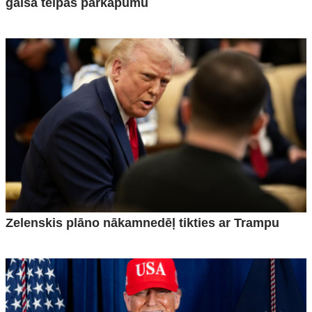
gaisa telpas pārkāpumu
Zelenskis plāno nākamnedēļ tikties ar Trampu