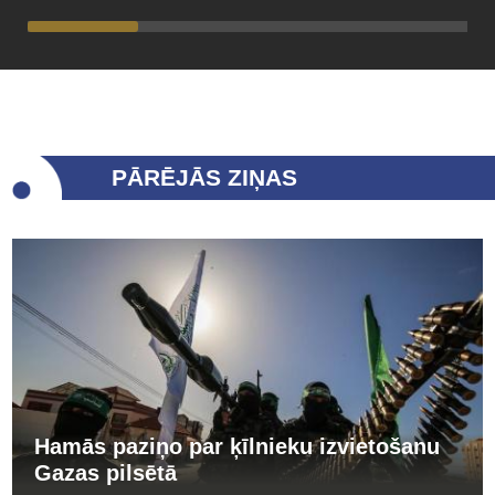
PĀRĒJĀS ZIŅAS
Hamās paziņo par ķīlnieku izvietošanu
Gazas pilsētā