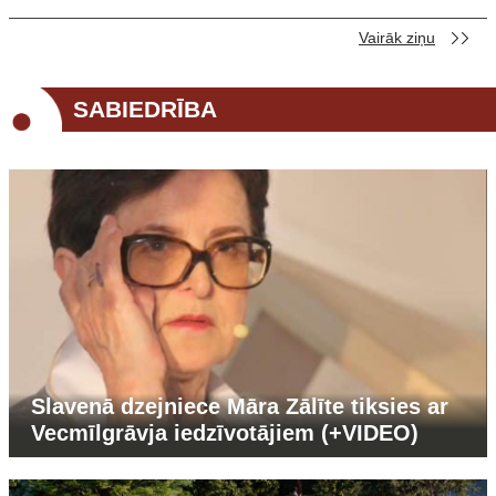
Vairāk ziņu
SABIEDRĪBA
Slavenā dzejniece Māra Zālīte tiksies ar
Vecmīlgrāvja iedzīvotājiem (+VIDEO)