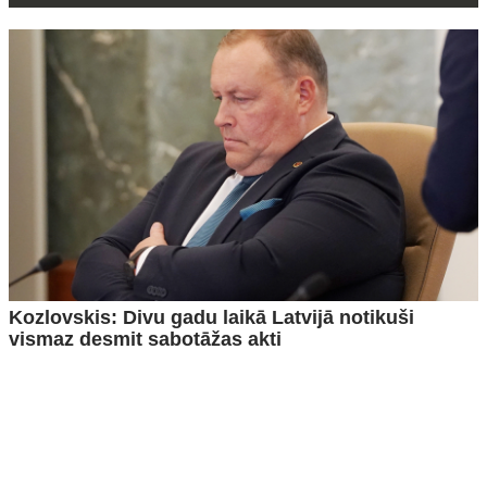
Kozlovskis: Divu gadu laikā Latvijā notikuši
vismaz desmit sabotāžas akti