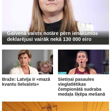
Galvenā valsts notāre pērn ienākumos
deklarējusi vairāk nekā 130 000 eiro
Braže: Latvija ir «mazā
Sietiņai pasaules
kvantu lielvalsts»
vieglatlētikas
čempionātā sudraba
medaļa šķēpa mešanā