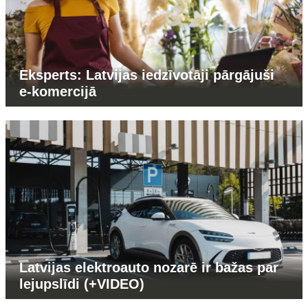
Eksperts: Latvijas iedzīvotāji pārgājuši
e-komercijā
Latvijas elektroauto nozarē ir bažas par
lejupslīdi (+VIDEO)