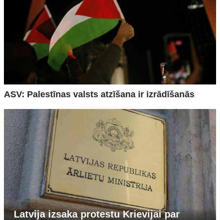
ASV: Palestīnas valsts atzīšana ir izrādīšanās
Latvija izsaka protestu Krievijai par