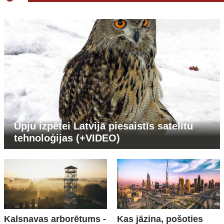
Ūpju izpētei Latvijā piesaistīs satelītu
tehnoloģijas (+VIDEO)
Kalsnavas arborētums -
Kas jāzina, pošoties