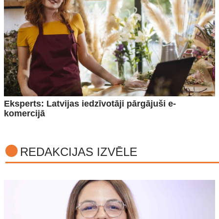
Eksperts: Latvijas iedzīvotāji pārgājuši e-
komercijā
REDAKCIJAS IZVĒLE