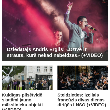
Dziedātājs Andris Ērglis: «Dzīve ir
strauts, kurš nekad nebeidzas» (+VIDEO)
Kuldīgas pilsētvidē
Steidzieties: izcilais
skatāmi jauno
francūzis divas dienas
mākslinieku objekti
diriģēs LNSO (+VIDEO)
(+VIDEO)