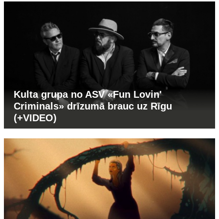
Kulta grupa no ASV «Fun Lovin'
Criminals» drīzumā brauc uz Rīgu
(+VIDEO)