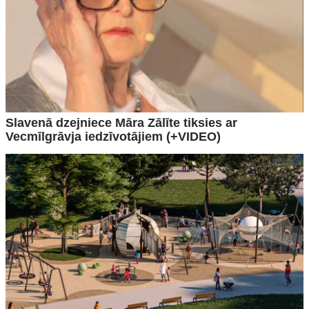
Slavenā dzejniece Māra Zālīte tiksies ar
Vecmīlgrāvja iedzīvotājiem (+VIDEO)