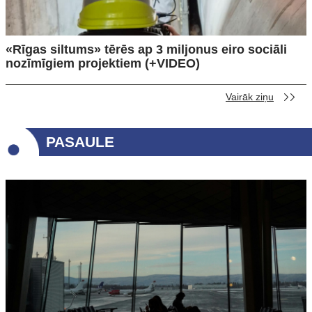
«Rīgas siltums» tērēs ap 3 miljonus eiro sociāli
nozīmīgiem projektiem (+VIDEO)
Vairāk ziņu
PASAULE