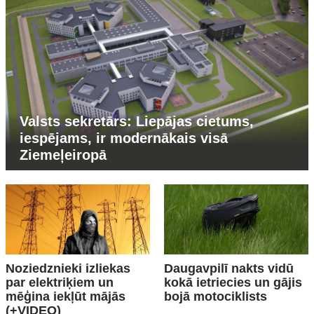
Valsts sekretārs: Liepājas cietums,
iespējams, ir modernākais visā
Ziemeļeiropā
Noziedznieki izliekas
Daugavpilī nakts vidū
par elektriķiem un
kokā ietriecies un gājis
mēģina iekļūt mājās
bojā motociklists
(+VIDEO)