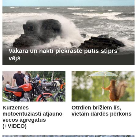
Vakarā un naktī piekrastē pūtīs stiprs
vējš
Kurzemes
Otrdien brīžiem līs,
motoentuziasti atjauno
vietām dārdēs pērkons
vecos agregātus
(+VIDEO)