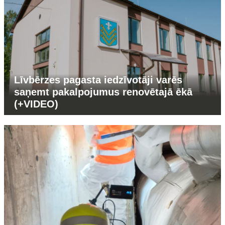
Līvbērzes pagasta iedzīvotāji varēs
saņemt pakalpojumus renovētajā ēkā
(+VIDEO)