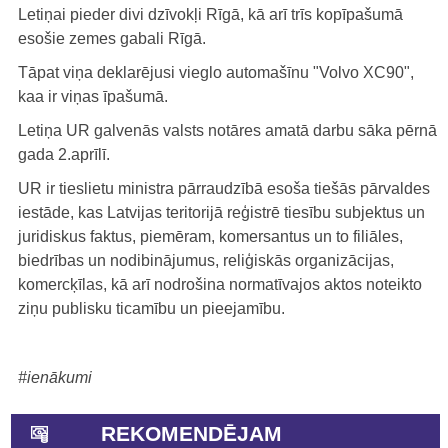
Letiņai pieder divi dzīvokļi Rīgā, kā arī trīs kopīpašumā
esošie zemes gabali Rīgā.
Tāpat viņa deklarējusi vieglo automašīnu "Volvo XC90",
kaa ir viņas īpašumā.
Letiņa UR galvenās valsts notāres amatā darbu sāka pērnā
gada 2.aprīlī.
UR ir tieslietu ministra pārraudzībā esoša tiešās pārvaldes
iestāde, kas Latvijas teritorijā reģistrē tiesību subjektus un
juridiskus faktus, piemēram, komersantus un to filiāles,
biedrības un nodibinājumus, reliģiskās organizācijas,
komercķīlas, kā arī nodrošina normatīvajos aktos noteikto
ziņu publisku ticamību un pieejamību.
#ienākumi
REKOMENDĒJAM