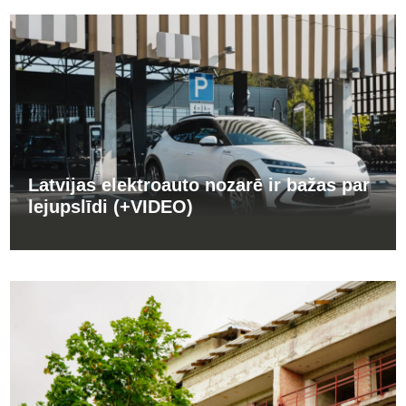
Latvijas elektroauto nozarē ir bažas par
lejupslīdi (+VIDEO)