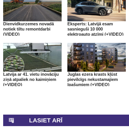
Dienvidkurzemes novadā
Eksperts: Latvijā esam
notiek tiltu remontdarbi
sasnieguši 10 000
(VIDEO)
elektroauto atzīmi (+VIDEO)
Latvija ar 41. vietu inovāciju
Juglas ezera krasts kļūst
ziņā atpaliek no kaimiņiem
pievilcīgs nekustamajiem
(+VIDEO)
īpašumiem (+VIDEO)
LASIET ARĪ