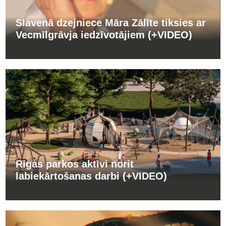
Slavenā dzejniece Māra Zālīte tiksies ar
Vecmīlgrāvja iedzīvotājiem (+VIDEO)
Rīgas parkos aktīvi norit
labiekārtošanas darbi (+VIDEO)