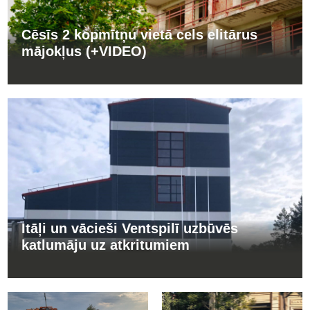
Cēsīs 2 kopmītņu vietā cels elitārus
mājokļus (+VIDEO)
Itāļi un vācieši Ventspilī uzbūvēs
katlumāju uz atkritumiem