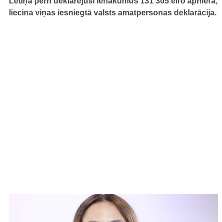
Letiņa pērn deklarējusi ienākumus 131 305 eiro apmērā,
liecina viņas iesniegtā valsts amatpersonas deklarācija.