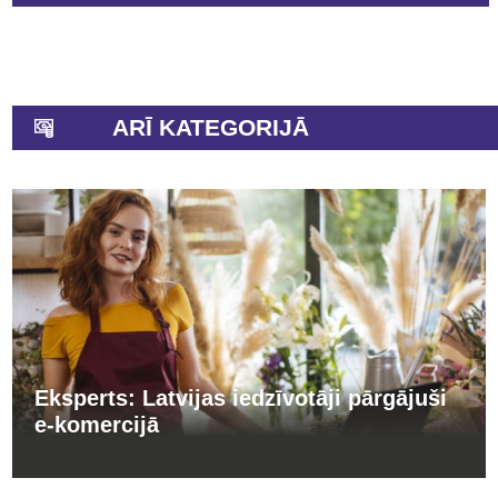
ARĪ KATEGORIJĀ
Eksperts: Latvijas iedzīvotāji pārgājuši
e-komercijā