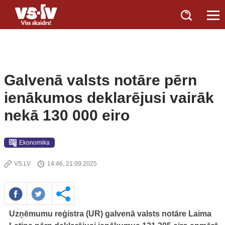
Galvenā valsts notāre pērn
ienākumos deklarējusi vairāk
nekā 130 000 eiro
Ekonomika
VS.LV
14:46, 21.09.2025
Uzņēmumu reģistra (UR) galvenā valsts notāre Laima