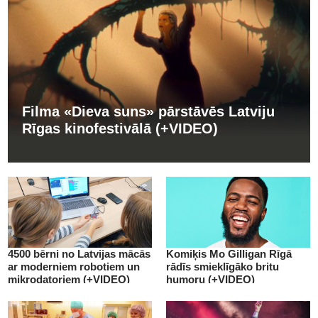
Filma «Dieva suns» pārstāvēs Latviju
Rīgas kinofestivālā (+VIDEO)
4500 bērni no Latvijas mācās
Komiķis Mo Gilligan Rīgā
ar moderniem robotiem un
rādīs smieklīgāko britu
mikrodatoriem (+VIDEO)
humoru (+VIDEO)