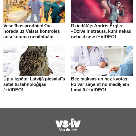
Veselības arodbiedrība
Dziedātājs Andris Ērglis:
norāda uz Valsts kontroles
«Dzīve ir strauts, kurš nekad
apsekojuma nepilnībām
nebeidzas» (+VIDEO)
(+VIDEO)
Ūpju izpētei Latvijā piesaistīs
Bez maksas un bez kvotas:
satelītu tehnoloģijas
ko var saņemt no mediķiem
(+VIDEO)
Latvijā (+VIDEO)