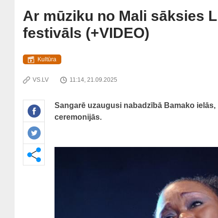
Ar mūziku no Mali sāksies L
festivāls (+VIDEO)
Kultūra
VS.LV
11:14, 21.09.2025
Sangarē uzaugusi nabadzībā Bamako ielās, u
ceremonijās.