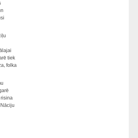
s
un
si
iļu
ālajai
rē tiek
a, folka
mu
garē
risina
 Nāciju