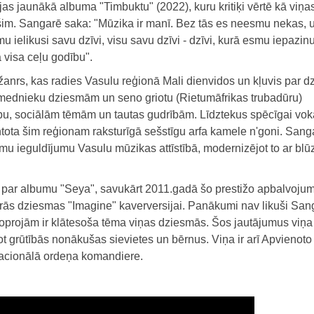
s jaunākā albuma "Timbuktu" (2022), kuru kritiķi vērtē kā viņa
z šim. Sangarē saka: "Mūzika ir manī. Bez tās es neesmu nekas, 
ielikusi savu dzīvi, visu savu dzīvi - dzīvi, kurā esmu iepazinu
 visa ceļu godību".
anrs, kas radies Vasulu reģionā Mali dienvidos un kļuvis par dz
no mednieku dziesmām un seno griotu (Rietumāfrikas trubadūru)
ību, sociālām tēmām un tautas gudrībām. Līdztekus spēcīgai vok
ntota šim reģionam raksturīgā sešstīgu arfa kamele n'goni. Sanga
mu ieguldījumu Vasulu mūzikas attīstībā, modernizējot to ar blūz
par albumu "Seya", savukārt 2011.gadā šo prestižo apbalvoju
ās dziesmas "Imagine" kaverversijai. Panākumi nav likuši San
joprojām ir klātesoša tēma viņas dziesmās. Šos jautājumus viņa 
tot grūtībās nonākušas sievietes un bērnus. Viņa ir arī Apvienoto
Nacionālā ordeņa komandiere.