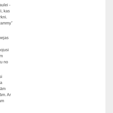
ulei -
i, kas
rkni.
Grammy"
nejas
ojusi
am
tu no
si
ra
ajām
ām. Ar
jām