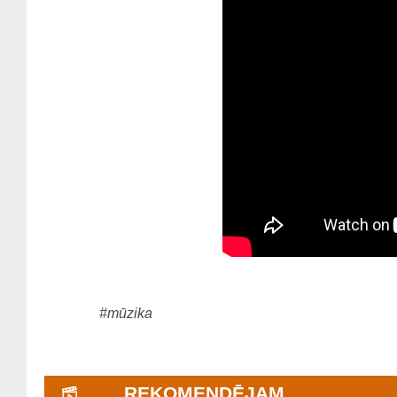
#mūzika
REKOMENDĒJAM