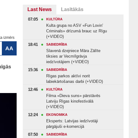
Last News
Lasītākās
07:05
KULTŪRA
Kulta grupa no ASV «Fun Lovin'
Criminals» drīzumā brauc uz Rīgu
(+VIDEO)
ta izmērs
18:41
SABIEDRĪBA
AA
Slavenā dzejniece Māra Zālīte
tiksies ar Vecmīlgrāvja
iedzīvotājiem (+VIDEO)
nīgās
15:36
SABIEDRĪBA
Rīgas parkos aktīvi norit
labiekārtošanas darbi (+VIDEO)
12:46
KULTŪRA
Filma «Dieva suns» pārstāvēs
Latviju Rīgas kinofestivālā
(+VIDEO)
12:24
EKONOMIKA
Eksperts: Latvijas iedzīvotāji
pārgājuši e-komercijā
07:50
SABIEDRĪBA