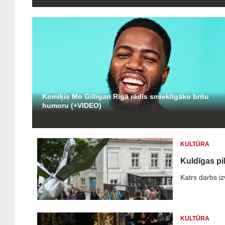
Komiķis Mo Gilligan Rīgā rādīs smieklīgāko britu
humoru (+VIDEO)
KULTŪRA
Kuldīgas pi
Katrs darbs izv
KULTŪRA