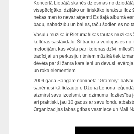
Koncertā Liepājā skanēs dziesmas no dziedātāja
visspēcīgāko, dziļāko un liriskāko ierakstu līd
nekas man to nevar atņemt! Es šajā albumā esmu 
badu, nabadzību un bailes, taču šodien es no tā
Vasulu mūzika ir Rietumāfrikas tautas mūzikas ž
kultūras sastāvdaļu. Šī tradīcija veidojusies 
melodijām, kas vēsta par ikdienas dzīvi, mīlest
tradīcijai un perkusiju ritmiem mūzikā tiek izma
dēvēta par šī žanra karalieni un devusi ievēroja
un roka elementiem.
2009.gadā Sangarē nominēta "Grammy" balvai 
saņēmusi kā līdzautore Džona Lenona leģendār
aizmirst savu izcelsmi, un dzimumu līdztiesība 
arī praktiski, jau 10 gadus ar savu fondu atbals
Organizācijas labas gribas vēstniece un Mali 