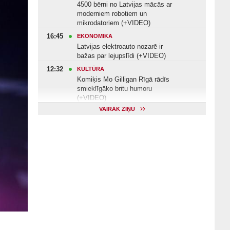
4500 bērni no Latvijas mācās ar
moderniem robotiem un
mikrodatoriem (+VIDEO)
16:45
EKONOMIKA
Latvijas elektroauto nozarē ir
bažas par lejupslīdi (+VIDEO)
12:32
KULTŪRA
Komiķis Mo Gilligan Rīgā rādīs
smieklīgāko britu humoru
(+VIDEO)
VAIRĀK ZIŅU
11:22
VESELĪBA
Veselības arodbiedrība norāda uz
Valsts kontroles apsekojuma
nepilnībām (+VIDEO)
11:10
KULTŪRA
Dziedātājs Andris Ērglis: «Dzīve ir
strauts, kurš nekad nebeidzas»
(+VIDEO)