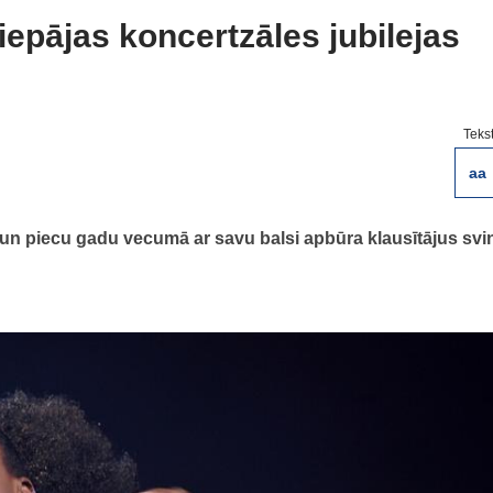
iepājas koncertzāles jubilejas
Teks
aa
n piecu gadu vecumā ar savu balsi apbūra klausītājus svi