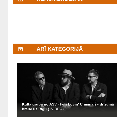
ARĪ KATEGORIJĀ
Kulta grupa no ASV «Fun Lovin' Criminals» drīzumā
brauc uz Rīgu (+VIDEO)