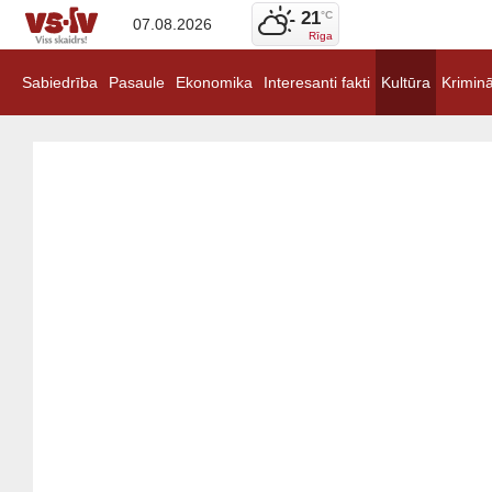
21
°C
07.08.2026
Rīga
Sabiedrība
Pasaule
Ekonomika
Interesanti fakti
Kultūra
Kriminā