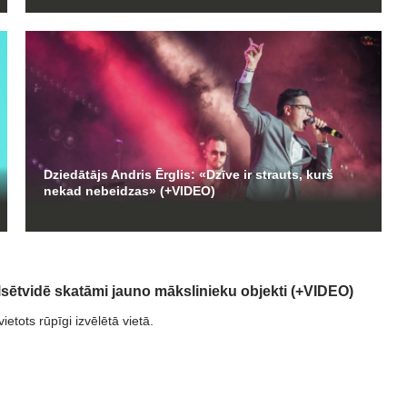
Dziedātājs Andris Ērglis: «Dzīve ir strauts, kurš
nekad nebeidzas» (+VIDEO)
lsētvidē skatāmi jauno mākslinieku objekti (+VIDEO)
ietots rūpīgi izvēlētā vietā.