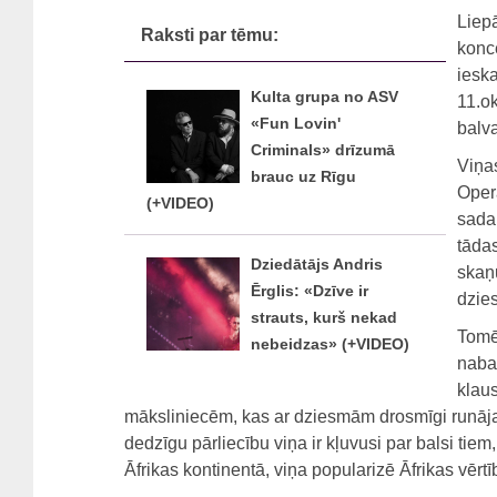
Liepā
Raksti par tēmu:
konce
ieska
Kulta grupa no ASV
11.o
«Fun Lovin'
balva
Criminals» drīzumā
Viņa
brauc uz Rīgu
Oper
(+VIDEO)
sada
tāda
Dziedātājs Andris
skaņ
Ērglis: «Dzīve ir
dzie
strauts, kurš nekad
Tomē
nebeidzas» (+VIDEO)
naba
klaus
māksliniecēm, kas ar dziesmām drosmīgi runāja 
dedzīgu pārliecību viņa ir kļuvusi par balsi ti
Āfrikas kontinentā, viņa popularizē Āfrikas vērt