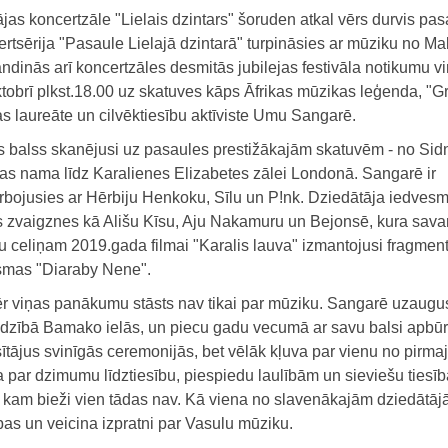
jas koncertzāle "Lielais dzintars" šoruden atkal vērs durvis pasa
rtsērija "Pasaule Lielajā dzintarā" turpināsies ar mūziku no Mal
ndinās arī koncertzāles desmitās jubilejas festivāla notikumu vi
ktobrī plkst.18.00 uz skatuves kāps Āfrikas mūzikas leģenda, "
s laureāte un cilvēktiesību aktīviste Umu Sangarē.
s balss skanējusi uz pasaules prestižākajām skatuvēm - no Sid
as nama līdz Karalienes Elizabetes zālei Londonā. Sangarē ir
rbojusies ar Hērbiju Henkoku, Sīlu un P!nk. Dziedātāja iedvesm
s zvaigznes kā Ališu Kīsu, Aju Nakamuru un Bejonsē, kura sav
u celiņam 2019.gada filmai "Karalis lauva" izmantojusi fragmen
smas "Diaraby Nene".
r viņas panākumu stāsts nav tikai par mūziku. Sangarē uzaugu
dzībā Bamako ielās, un piecu gadu vecumā ar savu balsi apbū
ītājus svinīgās ceremonijās, bet vēlāk kļuva par vienu no pirm
par dzimumu līdztiesību, piespiedu laulībām un sieviešu tiesīb
em, kam bieži vien tādas nav. Kā viena no slavenākajām dziedātā
ības un veicina izpratni par Vasulu mūziku.