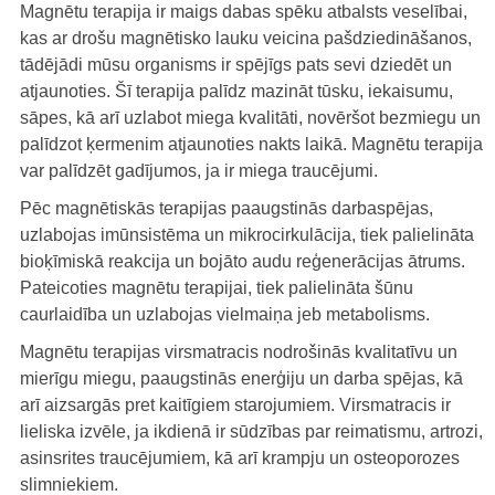
Magnētu terapija ir maigs dabas spēku atbalsts veselībai,
kas ar drošu magnētisko lauku veicina pašdziedināšanos,
tādējādi mūsu organisms ir spējīgs pats sevi dziedēt un
atjaunoties. Šī terapija palīdz mazināt tūsku, iekaisumu,
sāpes, kā arī uzlabot miega kvalitāti, novēršot bezmiegu un
palīdzot ķermenim atjaunoties nakts laikā. Magnētu terapija
var palīdzēt gadījumos, ja ir miega traucējumi.
Pēc magnētiskās terapijas paaugstinās darbaspējas,
uzlabojas imūnsistēma un mikrocirkulācija, tiek palielināta
bioķīmiskā reakcija un bojāto audu reģenerācijas ātrums.
Pateicoties magnētu terapijai, tiek palielināta šūnu
caurlaidība un uzlabojas vielmaiņa jeb metabolisms.
Magnētu terapijas virsmatracis nodrošinās kvalitatīvu un
mierīgu miegu, paaugstinās enerģiju un darba spējas, kā
arī aizsargās pret kaitīgiem starojumiem. Virsmatracis ir
lieliska izvēle, ja ikdienā ir sūdzības par reimatismu, artrozi,
asinsrites traucējumiem, kā arī krampju un osteoporozes
slimniekiem.