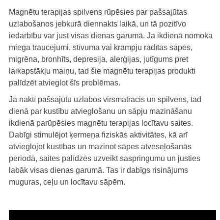
Magnētu terapijas spilvens rūpēsies par pašsajūtas
uzlabošanos jebkurā diennakts laikā, un tā pozitīvo
iedarbību var just visas dienas garumā. Ja ikdienā nomoka
miega traucējumi, stīvuma vai krampju radītas sāpes,
migrēna, bronhīts, depresija, alerģijas, jutīgums pret
laikapstākļu maiņu, tad šie magnētu terapijas produkti
palīdzēt atvieglot šīs problēmas.
Ja naktī pašsajūtu uzlabos virsmatracis un spilvens, tad
dienā par kustību atvieglošanu un sāpju mazināšanu
ikdienā parūpēsies magnētu terapijas locītavu saites.
Dabīgi stimulējot ķermeņa fiziskās aktivitātes, kā arī
atvieglojot kustības un mazinot sāpes atveseļošanās
periodā, saites palīdzēs uzveikt saspringumu un justies
labāk visas dienas garumā. Tas ir dabīgs risinājums
muguras, ceļu un locītavu sāpēm.