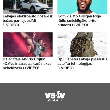
Latvijas elektroauto nozarē ir
Komiķis Mo Gilligan Rīgā
bažas par lejupslīdi
rādīs smieklīgāko britu
(+VIDEO)
humoru (+VIDEO)
Dziedātājs Andris Ērglis:
Ūpju izpētei Latvijā piesaistīs
«Dzīve ir strauts, kurš nekad
satelītu tehnoloģijas
nebeidzas» (+VIDEO)
(+VIDEO)