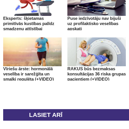
Eksperts: šķietamas
Puse iedzīvotāju nav bijuši
primitīvās kustības palīdz
uz profilaktisko veselības
smadzeņu attīstībai
apskati
(+VIDEO)
Vīriešu ārste: hormonālā
RAKUS būs bezmaksas
veselība ir sarežģīta un
konsultācijas 36 riska grupas
smalki regulēta (+VIDEO)
pacientiem (+VIDEO)
LASIET ARĪ