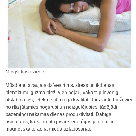
Miegs, kas dziedē.
Mūsdienu straujais dzīves ritms, stress un ikdienas
pienākumu gūzma bieži vien neļauj vakarā pilnvērtīgi
atslābināties, ietekmējot miega kvalitāti. Līdz ar to bieži vien
no rīta jūtamies noguruši un neizgulējušies, tādējādi
pazeminot nākamās dienas produktivitāti. Dabīgs
risinājums, kā katru rītu justies enerģijas pilniem, ir
magnētiskā terapija miega uzlabošanai.