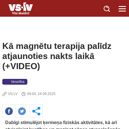
Kā magnētu terapija palīdz
atjaunoties nakts laikā
(+VIDEO)
Veselība
VS.LV
08:00, 16.09.2025
Dabīgi stimulējot ķermeņa fiziskās aktivitātes, kā arī