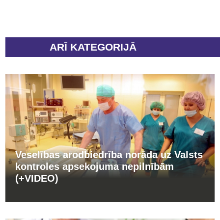
ARĪ KATEGORIJĀ
Veselības arodbiedrība norāda uz Valsts
kontroles apsekojuma nepilnībām
(+VIDEO)