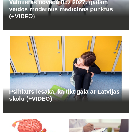
Valmieras novadā līdz 2027. gadam
veidos modernus medicīnas punktus
(+VIDEO)
Psihiatrs iesaka, kā tikt galā ar Latvijas
skolu (+VIDEO)