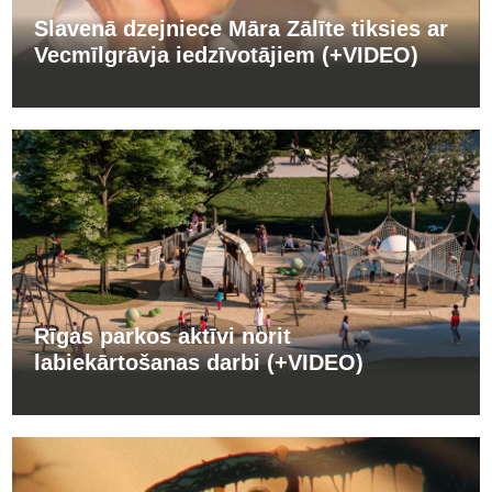
Slavenā dzejniece Māra Zālīte tiksies ar
Vecmīlgrāvja iedzīvotājiem (+VIDEO)
Rīgas parkos aktīvi norit
labiekārtošanas darbi (+VIDEO)