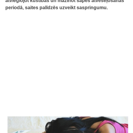
atvieglojot kustības un mazinot sāpes atveseļošanās
periodā, saites palīdzēs uzveikt saspringumu.