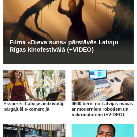
Filma «Dieva suns» pārstāvēs Latviju
Rīgas kinofestivālā (+VIDEO)
Eksperts: Latvijas iedzīvotāji
4500 bērni no Latvijas mācās
pārgājuši e-komercijā
ar moderniem robotiem un
mikrodatoriem (+VIDEO)