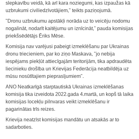
slepkavību veidā, kā arī kara noziegumi, kas izpaužas kā
uzbrukumi civiliedzīvotājiem," teikts paziņojumā.
"Dronu uzbrukumu apstākļi norāda uz to veicēju nodomu
nogalināt, nodarīt kaitējumu un iznīcināt," pauda komisijas
priekšsēdētājs Ēriks Mēse.
Komisija nav varējusi pabeigt izmeklēšanu par Ukrainas
dronu triecieniem, par ko ziņo Maskava, "jo nebija
iespējams piekļūt attiecīgajām teritorijām, tika apdraudēta
liecinieku drošība un Krievijas Federācija neatbildēja uz
mūsu nosūtītajiem pieprasījumiem".
ANO Neatkarīgā starptautiskā Ukrainas izmeklēšanas
komisija tika izveidota 2022.gada 4.martā, un kopš tā laika
komisijas locekļu pilnvaras veikt izmeklēšanu ir
pagarinātas trīs reizes.
Krievija neatzīst komisijas mandātu un atsakās ar to
sadarboties.