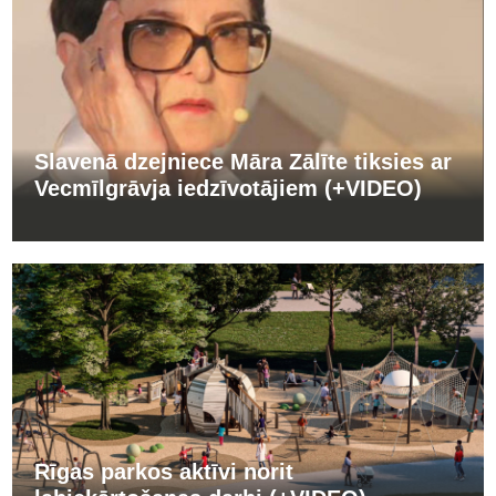
Slavenā dzejniece Māra Zālīte tiksies ar
Vecmīlgrāvja iedzīvotājiem (+VIDEO)
Rīgas parkos aktīvi norit