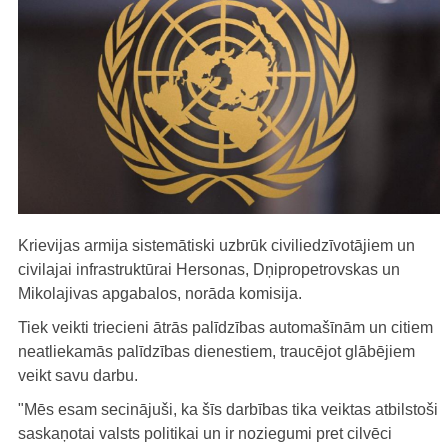
Krievijas armija sistemātiski uzbrūk civiliedzīvotājiem un
civilajai infrastruktūrai Hersonas, Dņipropetrovskas un
Mikolajivas apgabalos, norāda komisija.
Tiek veikti triecieni ātrās palīdzības automašīnām un citiem
neatliekamās palīdzības dienestiem, traucējot glābējiem
veikt savu darbu.
"Mēs esam secinājuši, ka šīs darbības tika veiktas atbilstoši
saskaņotai valsts politikai un ir noziegumi pret cilvēci