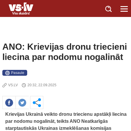
ANO: Krievijas dronu triecieni
liecina par nodomu nogalināt
Pasaule
VS.LV
20:32, 22.09.2025
Krievijas Ukrainā veikto dronu triecienu apstākļi liecina
par nodomu nogalināt, teikts ANO Neatkarīgās
starptautiskās Ukrainas izmeklēšanas komisijas