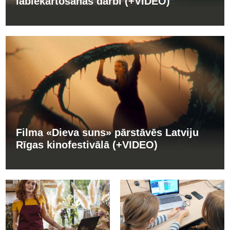
labiekārtošanas darbi (+VIDEO)
Filma «Dieva suns» pārstāvēs Latviju
Rīgas kinofestivālā (+VIDEO)