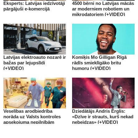
Eksperts: Latvijas iedzīvotāji
4500 bērni no Latvijas mācās
pārgājuši e-komercijā
ar moderniem robotiem un
mikrodatoriem (+VIDEO)
Latvijas elektroauto nozarē ir
Komiķis Mo Gilligan Rīgā
bažas par lejupslīdi
rādīs smieklīgāko britu
(+VIDEO)
humoru (+VIDEO)
Veselības arodbiedrība
Dziedātājs Andris Ērglis:
norāda uz Valsts kontroles
«Dzīve ir strauts, kurš nekad
apsekojuma nepilnībām
nebeidzas» (+VIDEO)
(+VIDEO)