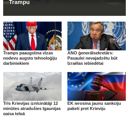
Trampu
Tramps paaugstina vīzas
ANO ģenerālsekretārs:
nodevu augsto tehnoloģiju
Pasaulei nevajadzētu būt
darbiniekiem
Izraēlas iebiedētai
Trīs Krievijas iznīcinātāji 12
EK ierosina jaunu sankciju
minūtes atradušies Igaunijas
paketi pret Krieviju
gaisa telpā