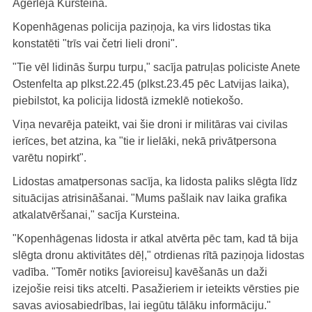
Agerleja Kursteina.
Kopenhāgenas policija paziņoja, ka virs lidostas tika
konstatēti "trīs vai četri lieli droni".
"Tie vēl lidinās šurpu turpu," sacīja patruļas policiste Anete
Ostenfelta ap plkst.22.45 (plkst.23.45 pēc Latvijas laika),
piebilstot, ka policija lidostā izmeklē notiekošo.
Viņa nevarēja pateikt, vai šie droni ir militāras vai civilas
ierīces, bet atzina, ka "tie ir lielāki, nekā privātpersona
varētu nopirkt".
Lidostas amatpersonas sacīja, ka lidosta paliks slēgta līdz
situācijas atrisināšanai. "Mums pašlaik nav laika grafika
atkalatvēršanai," sacīja Kursteina.
"Kopenhāgenas lidosta ir atkal atvērta pēc tam, kad tā bija
slēgta dronu aktivitātes dēļ," otrdienas rītā paziņoja lidostas
vadība. "Tomēr notiks [avioreisu] kavēšanās un daži
izejošie reisi tiks atcelti. Pasažieriem ir ieteikts vērsties pie
savas aviosabiedrības, lai iegūtu tālāku informāciju."