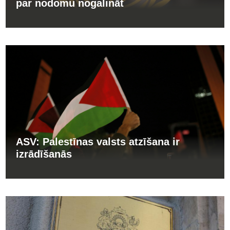
par nodomu nogalināt
ASV: Palestīnas valsts atzīšana ir
izrādīšanās