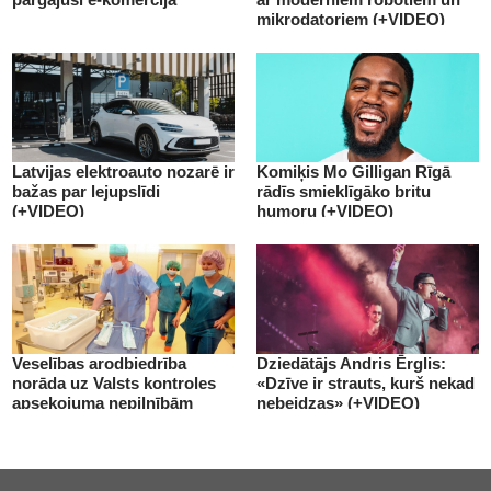
mikrodatoriem (+VIDEO)
Latvijas elektroauto nozarē ir
Komiķis Mo Gilligan Rīgā
bažas par lejupslīdi
rādīs smieklīgāko britu
(+VIDEO)
humoru (+VIDEO)
Veselības arodbiedrība
Dziedātājs Andris Ērglis:
norāda uz Valsts kontroles
«Dzīve ir strauts, kurš nekad
apsekojuma nepilnībām
nebeidzas» (+VIDEO)
(+VIDEO)