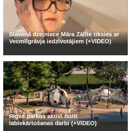
Slavenā dzejniece Māra Zālīte tiksies ar
Vecmīlgrāvja iedzīvotājiem (+VIDEO)
Rīgas parkos aktīvi norit
labiekārtošanas darbi (+VIDEO)