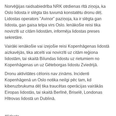
Norvēģijas raidsabiedrība NRK otrdienas rītā ziņoja, ka
Oslo lidosta ir slēgta tās tuvumā konstatētu dronu dēļ.
Lidostas operators "Avinor" paziņoja, ka ir slēgta gan
lidosta, gan gaisa telpa virs Oslo. Ienākošie reisi tika
novirzīti uz citām lidostām, informēja lidostas preses
sekretāre.
Vairāki ienākošie vai izejošie reisi Kopenhāgenas lidostā
aizkavējās, tika atcelti vai novirzīti uz citām reģiona
lidostām, tai skaitā Bilundas lidostu uz rietumiem no
Kopenhāgenas un uz Gēteborgas lidostu Zviedrijā.
Dronu aktivitātes cēlonis nav zināms. Incidenti
Kopenhāgenā un Oslo notika neilgi pēc tam, kd
kiberuzbrukuma dēļ tika traucētas operācijas vairākās
Eiropas lidostās, tai skaitā Berlīnē, Briselē, Londonas
Hītrovas lidostā un Dublinā.