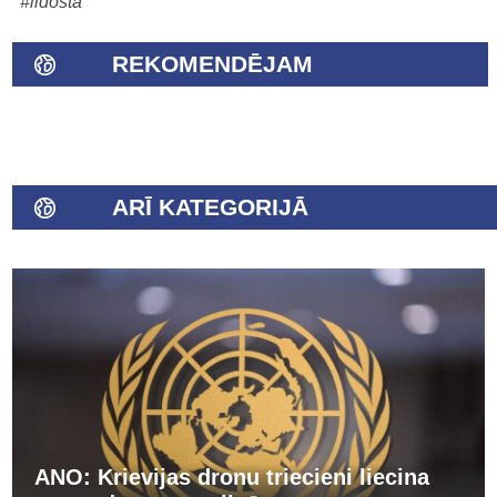
#lidosta
REKOMENDĒJAM
ARĪ KATEGORIJĀ
ANO: Krievijas dronu triecieni liecina