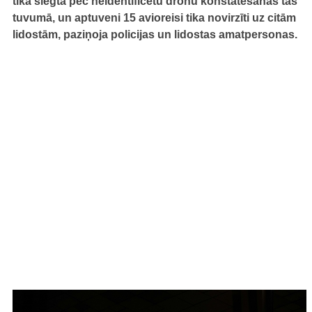
tika slēgta pēc neidentificētu dronu konstatēšanas tās
tuvumā, un aptuveni 15 avioreisi tika novirzīti uz citām
lidostām, paziņoja policijas un lidostas amatpersonas.