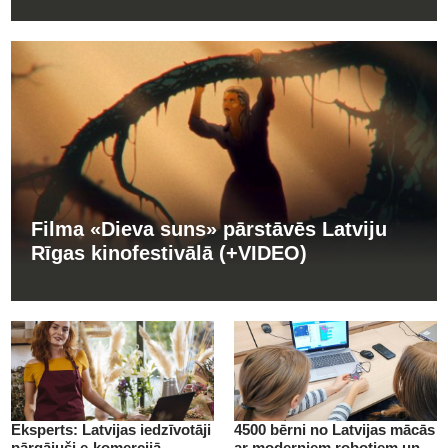
Filma «Dieva suns» pārstāvēs Latviju
Rīgas kinofestivālā (+VIDEO)
Eksperts: Latvijas iedzīvotāji
4500 bērni no Latvijas mācās
pārgājuši e-komercijā
ar moderniem robotiem un