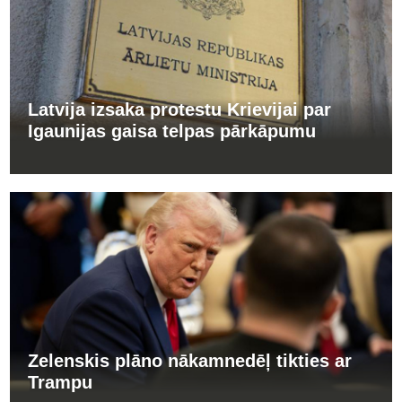
Latvija izsaka protestu Krievijai par
Igaunijas gaisa telpas pārkāpumu
Zelenskis plāno nākamnedēļ tikties ar
Trampu