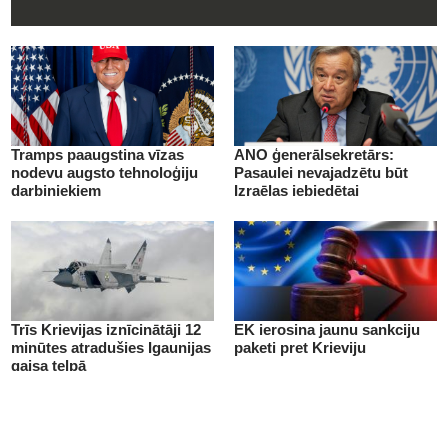
Tramps paaugstina vīzas
ANO ģenerālsekretārs:
nodevu augsto tehnoloģiju
Pasaulei nevajadzētu būt
darbiniekiem
Izraēlas iebiedētai
Trīs Krievijas iznīcinātāji 12
EK ierosina jaunu sankciju
minūtes atradušies Igaunijas
paketi pret Krieviju
gaisa telpā