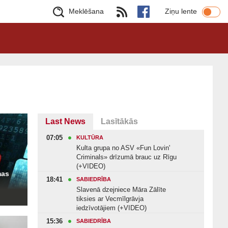
Meklēšana
Ziņu lente
Last News
Lasītākās
07:05
KULTŪRA
Kulta grupa no ASV «Fun Lovin'
Criminals» drīzumā brauc uz Rīgu
(+VIDEO)
mas
18:41
SABIEDRĪBA
Slavenā dzejniece Māra Zālīte
tiksies ar Vecmīlgrāvja
iedzīvotājiem (+VIDEO)
15:36
SABIEDRĪBA