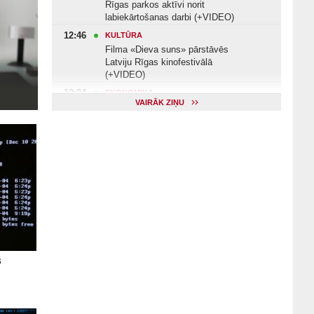
Rīgas parkos aktīvi norit
labiekārtošanas darbi (+VIDEO)
12:46
KULTŪRA
Filma «Dieva suns» pārstāvēs
Latviju Rīgas kinofestivālā
(+VIDEO)
12:24
EKONOMIKA
VAIRĀK ZIŅU
Eksperts: Latvijas iedzīvotāji
pārgājuši e-komercijā
07:50
SABIEDRĪBA
4500 bērni no Latvijas mācās ar
moderniem robotiem un
mikrodatoriem (+VIDEO)
16:45
EKONOMIKA
Latvijas elektroauto nozarē ir
bažas par lejupslīdi (+VIDEO)
12:32
KULTŪRA
Komiķis Mo Gilligan Rīgā rādīs
s
smieklīgāko britu humoru
(+VIDEO)
11:22
VESELĪBA
Veselības arodbiedrība norāda uz