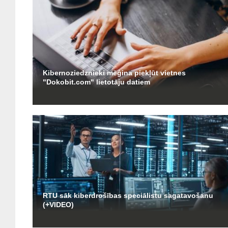
Kibernoziedznieki mēģina piekļūt vietnes
"Dokobit.com" lietotāju datiem
RTU sāk kiberdrošības speciālistu sagatavošanu
(+VIDEO)