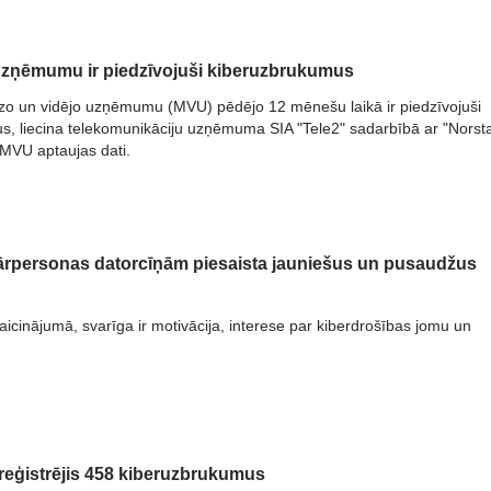
uzņēmumu ir piedzīvojuši kiberuzbrukumus
zo un vidējo uzņēmumu (MVU) pēdējo 12 mēnešu laikā ir piedzīvojuši
, liecina telekomunikāciju uzņēmuma SIA "Tele2" sadarbībā ar "Norst
s MVU aptaujas dati.
itārpersonas datorcīņām piesaista jauniešus un pusaudžus
zaicinājumā, svarīga ir motivācija, interese par kiberdrošības jomu un
eģistrējis 458 kiberuzbrukumus