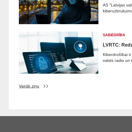
AS "Latvijas va
kiberuzbrukumus
SABIEDRĪBA
LVRTC: Redz
Kiberdrošībai ir
valsts radio un t
Vairāk ziņu