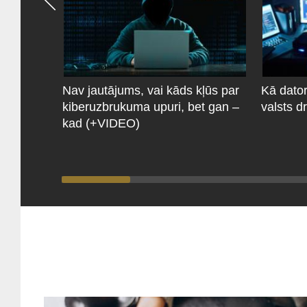
Nav jautājums, vai kāds kļūs par
Kā dator
kiberuzbrukuma upuri, bet gan –
valsts 
kad (+VIDEO)
PĀRĒJĀS ZIŅAS