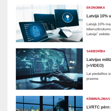
EKONOMIKA
Latvijā 10% 
Latvijā 10% ma
kiberuzbrukumus
Latvija" veiktā
SABIEDRĪBA
Latvijas mil
(+VIDEO)
Lai piedalītos i
prasme.
KRIMINĀLZIŅAS
LVRTC pērn r