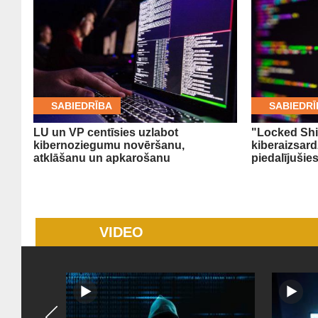
SABIEDRĪBA
SABIEDRĪ
LU un VP centīsies uzlabot
"Locked Shi
kibernoziegumu novēršanu,
kiberaizsar
atklāšanu un apkarošanu
piedalījušie
VIDEO