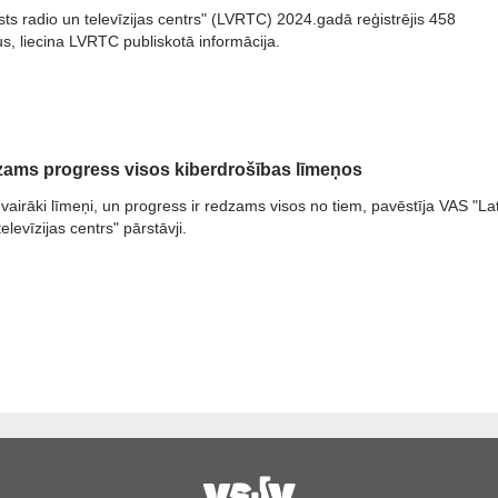
lsts radio un televīzijas centrs" (LVRTC) 2024.gadā reģistrējis 458
, liecina LVRTC publiskotā informācija.
ams progress visos kiberdrošības līmeņos
 vairāki līmeņi, un progress ir redzams visos no tiem, pavēstīja VAS "Lat
elevīzijas centrs" pārstāvji.