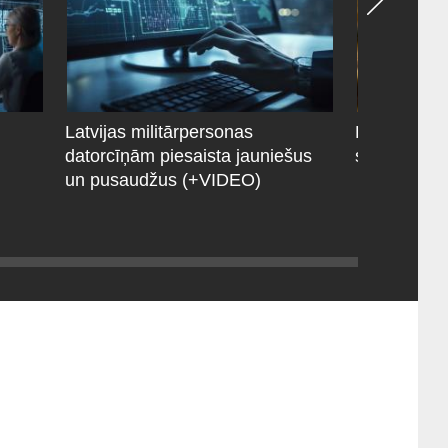
Latvijas militārpersonas
Latvijas ka
datorcīņām piesaista jauniešus
stājas pret
un pusaudžus (+VIDEO)