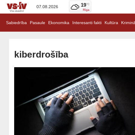
19
°C
07.08.2026
Rīga
Sabiedrība
Pasaule
Ekonomika
Interesanti fakti
Kultūra
Kriminā
kiberdrošība