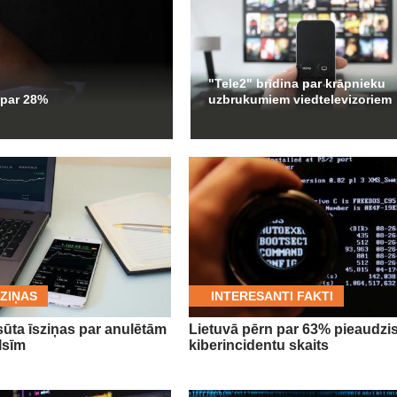
"Tele2" brīdina par krāpnieku
 par 28%
uzbrukumiem viedtelevizoriem
ZIŅAS
INTERESANTI FAKTI
sūta īsziņas par anulētām
Lietuvā pērn par 63% pieaudzi
lsīm
kiberincidentu skaits