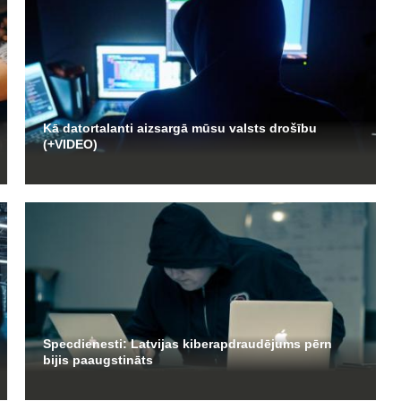
Kā datortalanti aizsargā mūsu valsts drošību
(+VIDEO)
Specdienesti: Latvijas kiberapdraudējums pērn
bijis paaugstināts