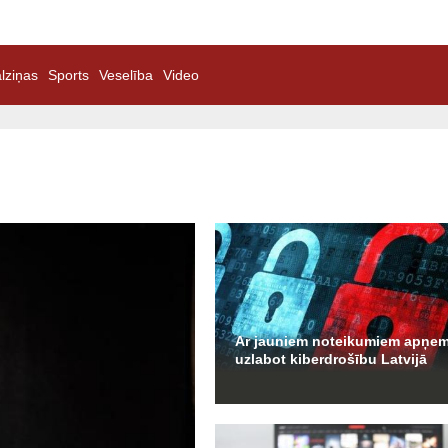
lziņas
Sports
Veselība
Video
Ar jauniem noteikumiem apņe
uzlabot kiberdrošību Latvijā