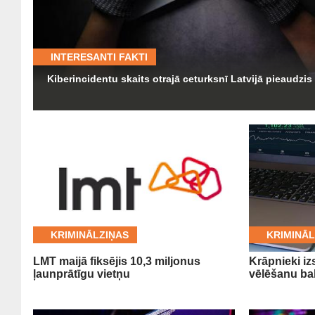
INTERESANTI FAKTI
Kiberincidentu skaits otrajā ceturksnī Latvijā pieaudzis
KRIMINĀLZIŅAS
KRIMINĀL
LMT maijā fiksējis 10,3 miljonus
Krāpnieki iz
ļaunprātīgu vietņu
vēlēšanu ba