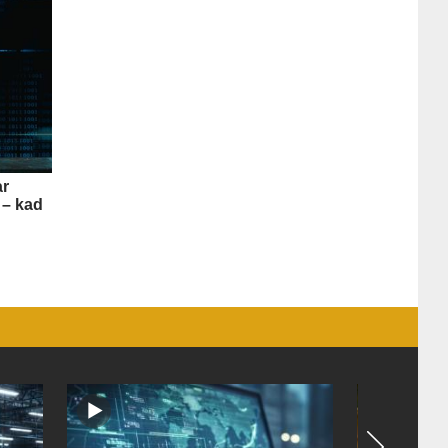
Valsts kontroles apsekojuma
nepilnībām (+VIDEO)
11:10
KULTŪRA
Dziedātājs Andris Ērglis: «Dzīve ir
strauts, kurš nekad nebeidzas»
(+VIDEO)
ar
 – kad