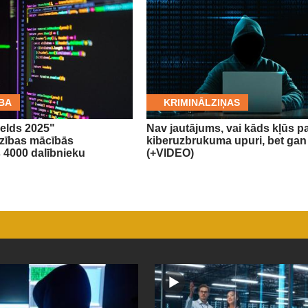
BA
KRIMINĀLZIŅAS
elds 2025"
Nav jautājums, vai kāds kļūs p
dzības mācībās
kiberuzbrukuma upuri, bet gan
s 4000 dalībnieku
(+VIDEO)