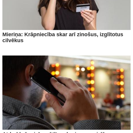
Mieriņa: Krāpniecība skar arī zinošus, izglītotus
cilvēkus