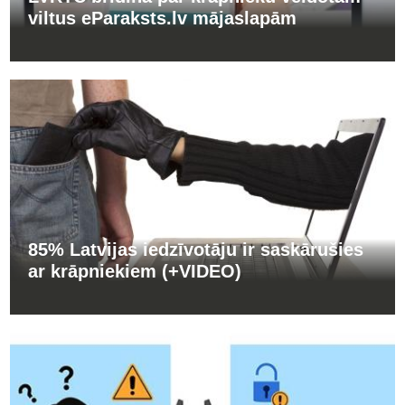
viltus eParaksts.lv mājaslapām
85% Latvijas iedzīvotāju ir saskārušies
ar krāpniekiem (+VIDEO)