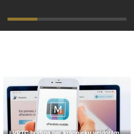
PĀRĒJĀS ZIŅAS
LVRTC brīdina par krāpnieku veidotām