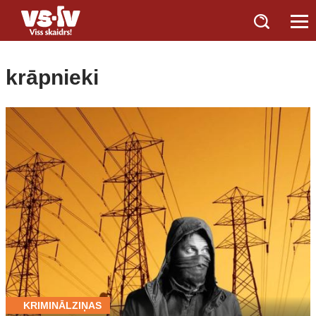
krāpnieki
KRIMINĀLZIŅAS