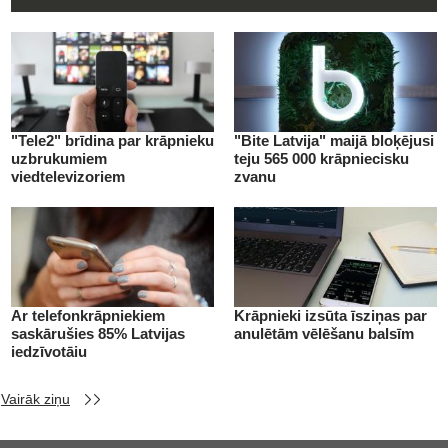
"Tele2" brīdina par krāpnieku
"Bite Latvija" maijā bloķējusi
uzbrukumiem
teju 565 000 krāpniecisku
viedtelevizoriem
zvanu
Ar telefonkrāpniekiem
Krāpnieki izsūta īsziņas par
saskārušies 85% Latvijas
anulētām vēlēšanu balsīm
iedzīvotāju
Vairāk ziņu