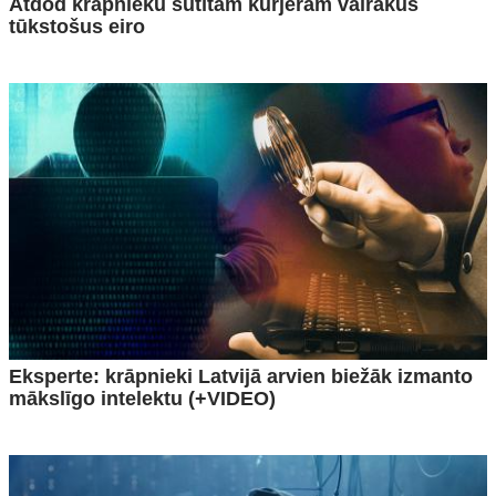
Atdod krāpnieku sūtītam kurjeram vairākus
tūkstošus eiro
Eksperte: krāpnieki Latvijā arvien biežāk izmanto
mākslīgo intelektu (+VIDEO)