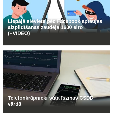
Liepājā sieviete pēc Facebook aptaujas
aizpildīšanas zaudēja 1600 eiro
(+VIDEO)
Telefonkrāpnieki sūta īsziņas CSDD
vārdā