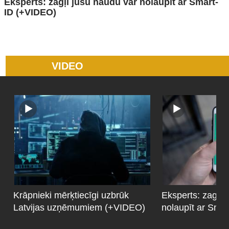
Eksperts: zagļi jūsu naudu var nolaupīt ar Smart-
ID (+VIDEO)
VIDEO
Krāpnieki mērķtiecīgi uzbrūk
Eksperts: zagļi 
Latvijas uzņēmumiem (+VIDEO)
nolaupīt ar Sma