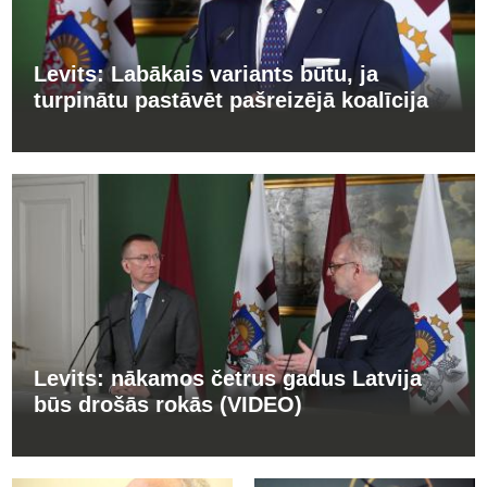
Levits: Labākais variants būtu, ja
turpinātu pastāvēt pašreizējā koalīcija
Levits: nākamos četrus gadus Latvija
būs drošās rokās (VIDEO)