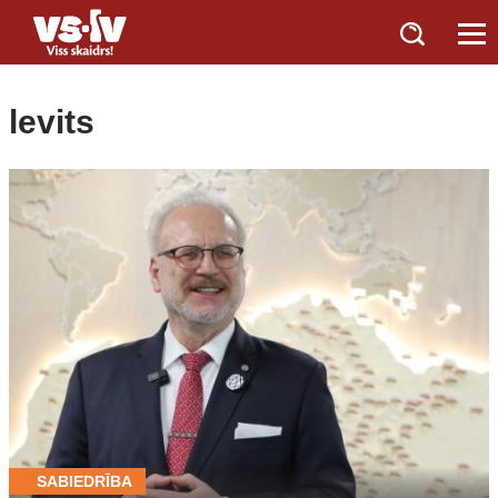
levits
SABIEDRĪBA