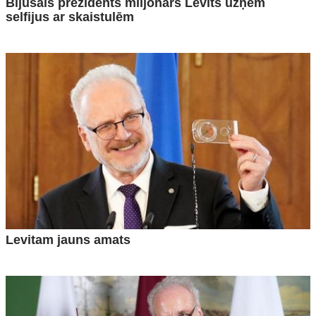
Bijušais prezidents miljonārs Levits uzņem
selfijus ar skaistulēm
Levitam jauns amats