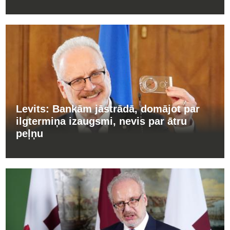
Levits: Bankām jāstrādā, domājot par
ilgtermiņa izaugsmi, nevis par ātru
peļņu