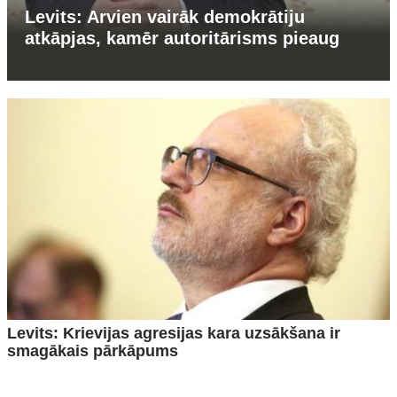
Levits: Arvien vairāk demokrātiju
atkāpjas, kamēr autoritārisms pieaug
Levits: Krievijas agresijas kara uzsākšana ir
smagākais pārkāpums