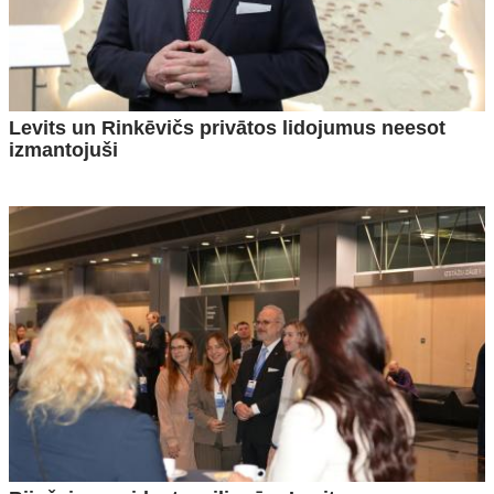
Levits un Rinkēvičs privātos lidojumus neesot
izmantojuši