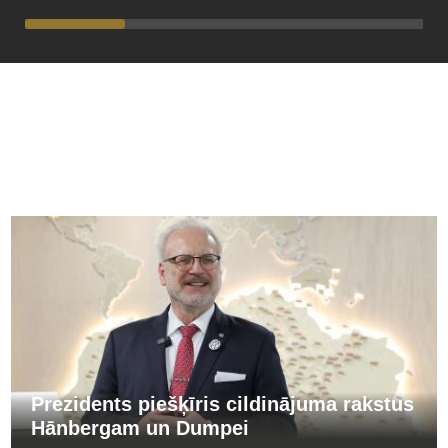
PĀRĒJĀS ZIŅAS
Prezidents piešķīris cildinājuma rakstus
Hānbergam un Dumpei