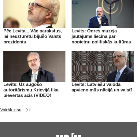
Pēc Levita... Vāc parakstus,
Levits: Ogres muzeja
lai neuzturētu bijušo Valsts
jautājums liecina par
prezidentu
nopietnu politiskās kultūras
deficītu
Levits: Uz augošo
Levits: Latviešu valoda
autoritārismu Krievijā tika
apvieno mūs nācijā un valstī
pievērtas acis (VIDEO)
Vairāk ziņu