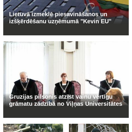
Lietuvā izmeklē piesavināšanos un
izšķērdēšanu uzņēmumā "Kevin EU"
Gruzijas pilsonis atzīst vainu vērtīgu
grāmatu zādzībā no Viļņas Universitātes