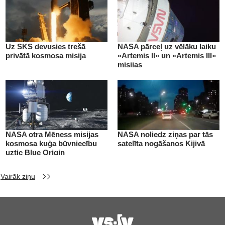
Uz SKS devusies trešā
NASA pārceļ uz vēlāku laiku
privātā kosmosa misija
«Artemis II» un «Artemis III»
misijas
NASA otra Mēness misijas
NASA noliedz ziņas par tās
kosmosa kuģa būvniecību
satelīta nogāšanos Kijivā
uztic Blue Origin
Vairāk ziņu