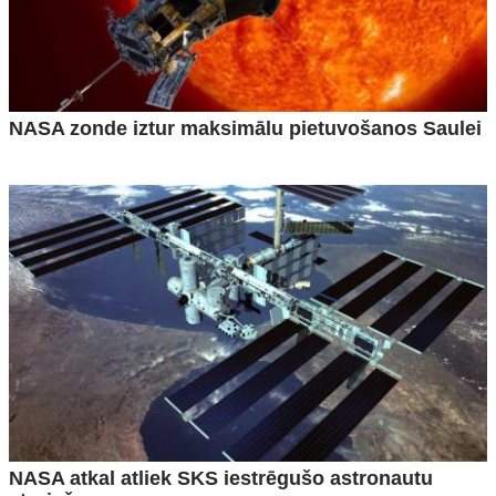
NASA zonde iztur maksimālu pietuvošanos Saulei
NASA atkal atliek SKS iestrēgušo astronautu