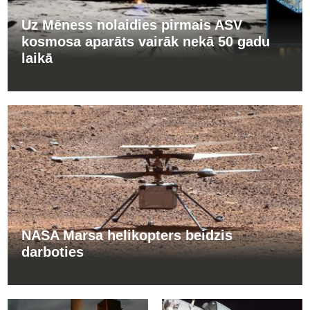
Uz Mēness nolaidies pirmais ASV
kosmosa aparāts vairāk nekā 50 gadu
laikā
NASA Marsa helikopters beidzis
darboties