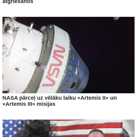
atgriešanos
NASA pārceļ uz vēlāku laiku «Artemis II» un
«Artemis III» misijas