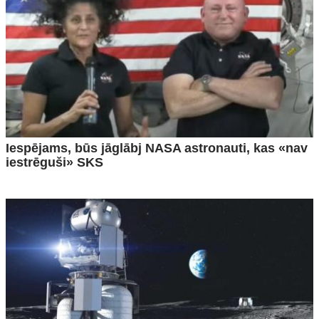
Iespējams, būs jāglābj NASA astronauti, kas «nav
iestrēguši» SKS