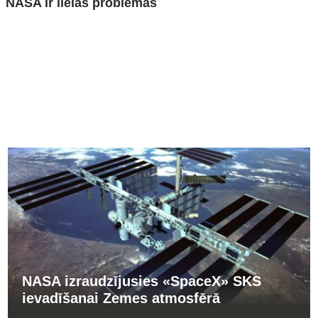
NASA ir lielas problēmas
PĀRĒJĀS ZIŅAS
NASA izraudzījusies «SpaceX» SKS
ievadīšanai Zemes atmosfērā