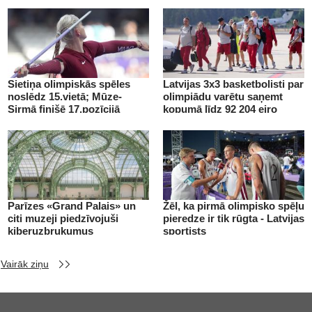
Sietiņa olimpiskās spēles
Latvijas 3x3 basketbolisti par
noslēdz 15.vietā; Mūze-
olimpiādu varētu saņemt
Sirmā finišē 17.pozīcijā
kopumā līdz 92 204 eiro
Parīzes «Grand Palais» un
Žēl, ka pirmā olimpisko spēļu
citi muzeji piedzīvojuši
pieredze ir tik rūgta - Latvijas
kiberuzbrukumus
sportists
Vairāk ziņu