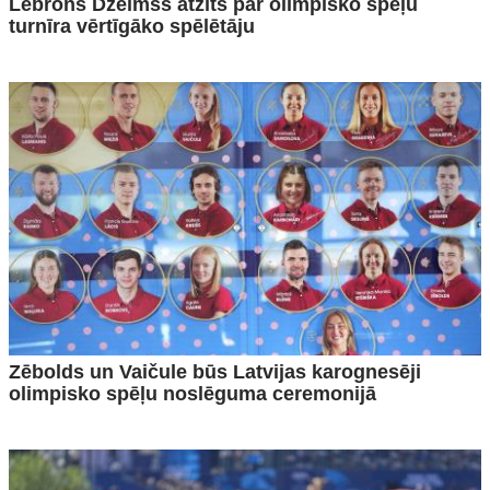
Lebrons Džeimss atzīts par olimpisko spēļu
turnīra vērtīgāko spēlētāju
Zēbolds un Vaičule būs Latvijas karognesēji
olimpisko spēļu noslēguma ceremonijā