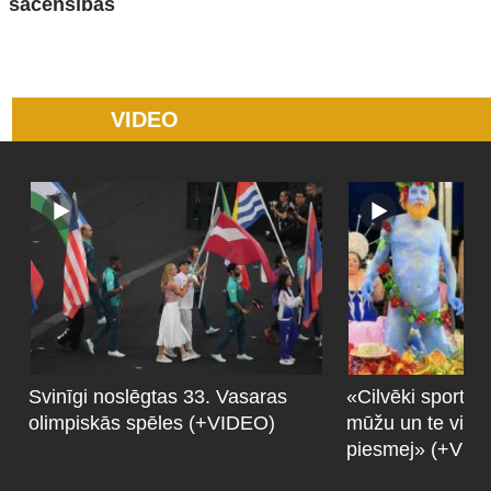
sacensībās
VIDEO
Svinīgi noslēgtas 33. Vasaras
«‎Cilvēki sportam
olimpiskās spēles (+VIDEO)
mūžu un te viņu
piesmej» (+VID