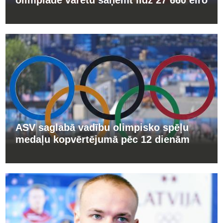
olimpiādē varētu saņemt līdz 27 660 eiro
ASV saglabā vadību olimpisko spēļu
medaļu kopvērtējumā pēc 12 dienām