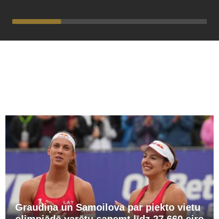
PĀRĒJĀS ZIŅAS
Graudiņa un Samoilova par piekto vietu