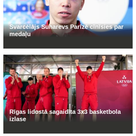
Svarcēlājs Suharevs Parīzē cīnīsies par
medaļu
Rīgas lidostā sagaidīta 3x3 basketbola
izlase