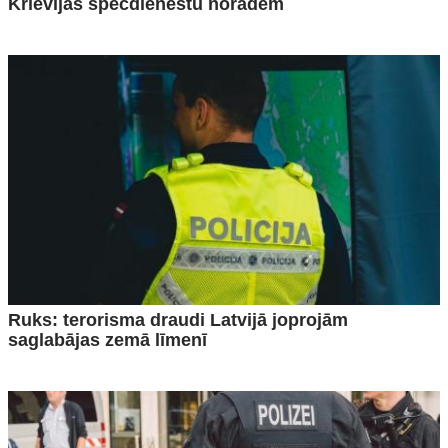
Krievijas specdienestu norādēm
Ruks: terorisma draudi Latvijā joprojām
saglabājas zemā līmenī