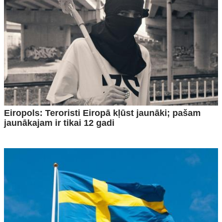
Eiropols: Teroristi Eiropā kļūst jaunāki; pašam
jaunākajam ir tikai 12 gadi