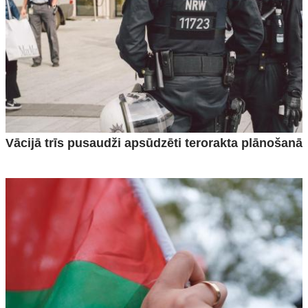
Vācijā trīs pusaudži apsūdzēti terorakta plānošanā