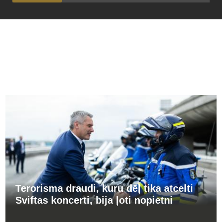
PĀRĒJĀS ZIŅAS
Terorisma draudi, kuru dēļ tika atcelti
Sviftas koncerti, bija ļoti nopietni