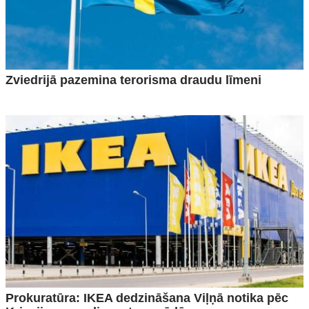
Zviedrijā pazemina terorisma draudu līmeni
Prokuratūra: IKEA dedzināšana Viļņā notika pēc