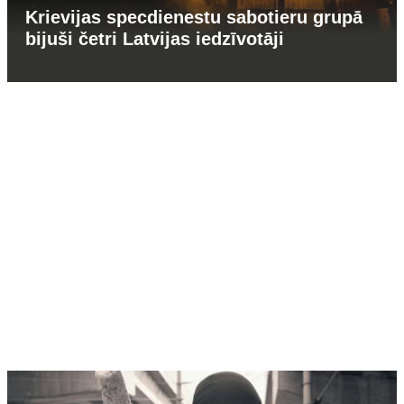
Krievijas specdienestu sabotieru grupā
bijuši četri Latvijas iedzīvotāji