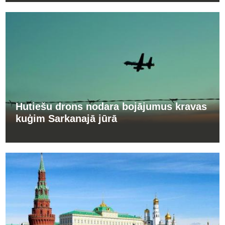
Hutiešu drons nodara bojājumus kravas
kuģim Sarkanajā jūrā