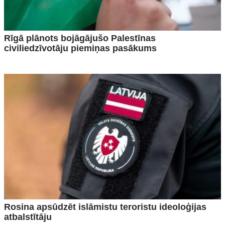
Rīgā plānots bojāgājušo Palestīnas
civiliedzīvotāju piemiņas pasākums
Rosina apsūdzēt islāmistu teroristu ideoloģijas
atbalstītāju