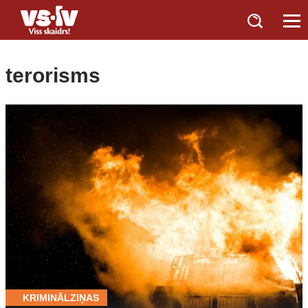
terorisms
KRIMINĀLZIŅAS