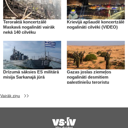
Teroraktā koncertzālē
Krievijā apšaudē koncertzālē
Maskavā nogalināti vairāk
nogalināti cilvēki (VIDEO)
nekā 140 cilvēku
Drīzumā sāksies ES militārā
Gazas joslas ziemeļos
misija Sarkanajā jūrā
nogalināti desmitiem
palestīniešu teroristu
Vairāk ziņu