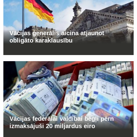
Vācijas ģenerālis aicina atjaunot
obligāto karaklausību
Vācijas federālai valdībai bēgļi pērn
izmaksājuši 20 miljardus eiro