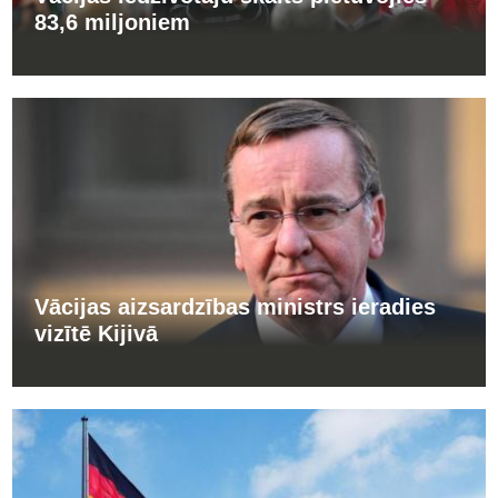
83,6 miljoniem
Vācijas aizsardzības ministrs ieradies
vizītē Kijivā