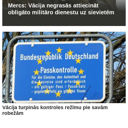
Mercs: Vācija negrasās attiecināt
obligāto militāro dienestu uz sievietēm
Vācija turpinās kontroles režīmu pie savām
robežām