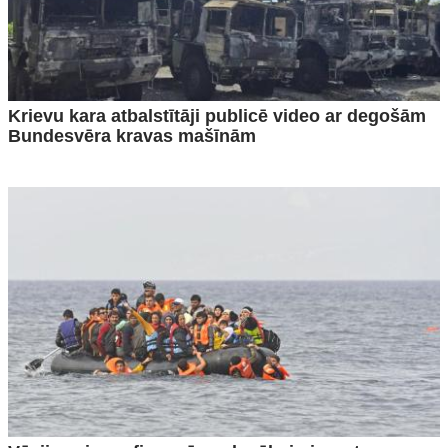
Krievu kara atbalstītāji publicē video ar degošām
Bundesvēra kravas mašīnām