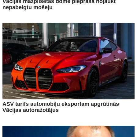
Vācijas mazpilsētas dome pieprasa nojaukt
nepabeigtu mošeju
ASV tarifs automobiļu eksportam apgrūtinās
Vācijas autoražotājus