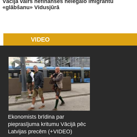
Vācija vairs nefinansēs nelegālo imigrantu
«glābšanu» Vidusjūrā
VIDEO
Ekonomists brīdina par
pieprasījuma kritumu Vācijā pēc
Latvijas precēm (+VIDEO)