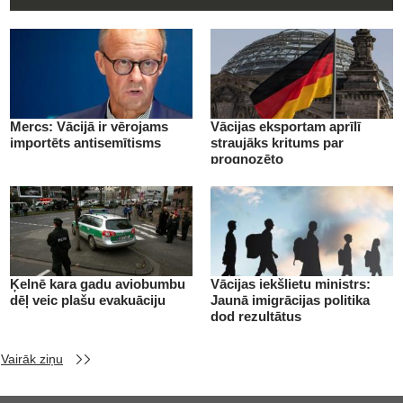
Mercs: Vācijā ir vērojams
Vācijas eksportam aprīlī
importēts antisemītisms
straujāks kritums par
prognozēto
Ķelnē kara gadu aviobumbu
Vācijas iekšlietu ministrs:
dēļ veic plašu evakuāciju
Jaunā imigrācijas politika
dod rezultātus
Vairāk ziņu