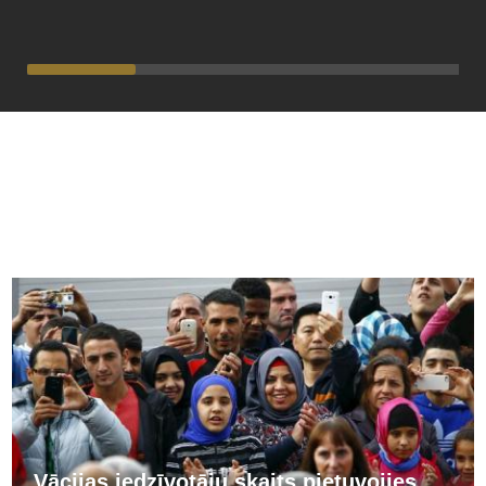
PĀRĒJĀS ZIŅAS
Vācijas iedzīvotāju skaits pietuvojies