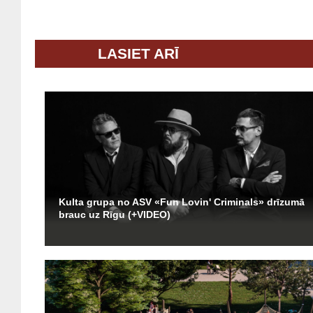
LASIET ARĪ
Kulta grupa no ASV «Fun Lovin' Criminals» drīzumā
brauc uz Rīgu (+VIDEO)