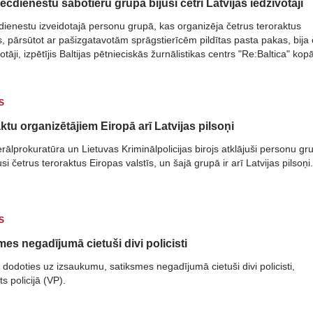
ecdienestu sabotieru grupā bijuši četri Latvijas iedzīvotāji
dienestu izveidotajā personu grupā, kas organizēja četrus teroraktus
s, pārsūtot ar pašizgatavotām sprāgstierīcēm pildītas pasta pakas, bija 
otāji, izpētījis Baltijas pētnieciskās žurnālistikas centrs "Re:Baltica" kop
ietuvas sabiedrisko mediju LRT, Krievijas "The Insider", Igaunijas "Delfi
tory".
S
ktu organizētājiem Eiropā arī Latvijas pilsoņi
ālprokuratūra un Lietuvas Kriminālpolicijas birojs atklājuši personu gr
si četrus teroraktus Eiropas valstīs, un šajā grupā ir arī Latvijas pilsoņi.
S
mes negadījumā cietuši divi policisti
 dodoties uz izsaukumu, satiksmes negadījumā cietuši divi policisti,
s policijā (VP).