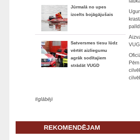
laukā
Jūrmalā no upes
Ugun
izcelts bojāgājušais
kras
palī
Aizva
Satversmes tiesu lūdz
VUGD
vērtēt aizliegumu
Ofici
agrāk sodītajiem
Pērn
strādāt VUGD
cilv
cilv
#glābēji
REKOMENDĒJAM