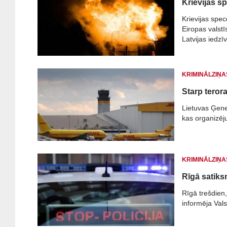
Krievijas sp
Krievijas spec
Eiropas valstī
Latvijas iedzīv
partneriem - L
Polijas "Fronts
KRIMINĀLZIŅA
Starp terora
Lietuvas Ģener
kas organizēju
KRIMINĀLZIŅA
Rīgā satiks
Rīgā trešdien,
informēja Valst