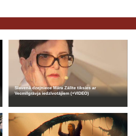
Slavenā dzejniece Māra Zālīte tiksies ar
Vecmīlgrāvja iedzīvotājiem (+VIDEO)