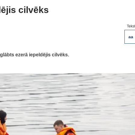
ējis cilvēks
Teks
aa
ābts ezerā iepeldējis cilvēks.