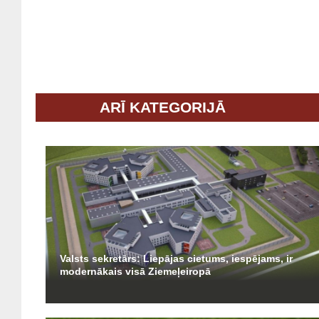
ARĪ KATEGORIJĀ
Valsts sekretārs: Liepājas cietums, iespējams, ir
modernākais visā Ziemeļeiropā