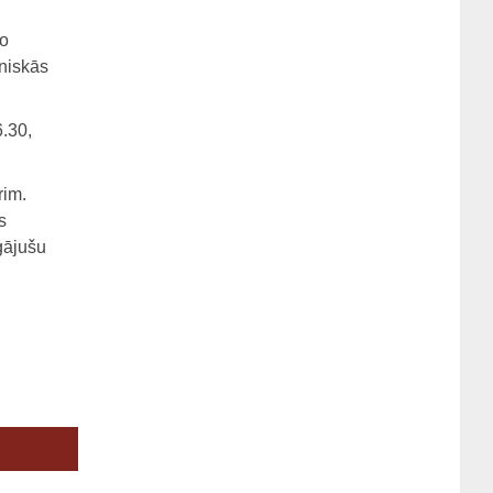
no
niskās
6.30,
rim.
s
gājušu