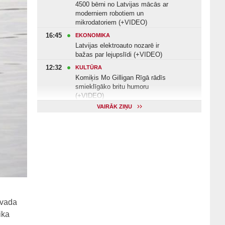
4500 bērni no Latvijas mācās ar
moderniem robotiem un
mikrodatoriem (+VIDEO)
16:45
EKONOMIKA
Latvijas elektroauto nozarē ir
bažas par lejupslīdi (+VIDEO)
12:32
KULTŪRA
Komiķis Mo Gilligan Rīgā rādīs
smieklīgāko britu humoru
(+VIDEO)
VAIRĀK ZIŅU
11:22
VESELĪBA
Veselības arodbiedrība norāda uz
Valsts kontroles apsekojuma
nepilnībām (+VIDEO)
11:10
KULTŪRA
Dziedātājs Andris Ērglis: «Dzīve ir
strauts, kurš nekad nebeidzas»
(+VIDEO)
ovada
ika