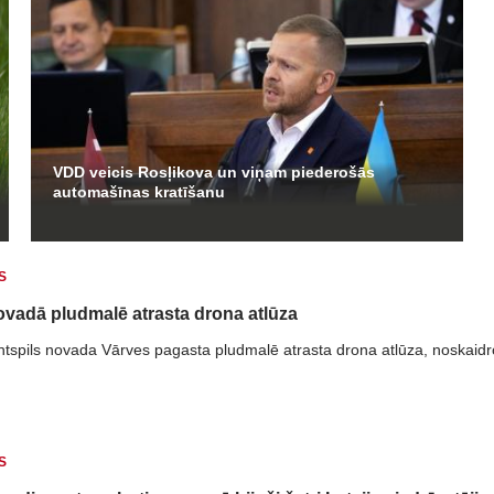
VDD veicis Rosļikova un viņam piederošās
automašīnas kratīšanu
S
ovadā pludmalē atrasta drona atlūza
ntspils novada Vārves pagasta pludmalē atrasta drona atlūza, noskaidr
S