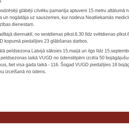
.
sdzēsēji glābēji cilvēku pamanīja aptuveni 15 metru attālumā 
ta un nogādāja uz sauszemes, kur nodeva Neatliekamās medicī
dzības dienestam.
dītajā diennaktī, no sestdienas plkst.6.30 līdz svētdienas plkst.
 kopumā piedalījies 23 glābšanas darbos.
ālā peldsezona Latvijā sāksies 15.maijā un ilgs līdz 15.septemb
 peldsezonas laikā VUGD no ūdenstilpēm izcēla 50 bojāgājušu
ēkus, bet visa gada laikā - 116. Šogad VUGD piedalījies 18 bojā
ēku izcelšanā no ūdens.