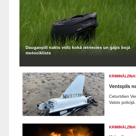
Daugavpilī nakts vidū kokā ietriecies un gājis bojā
motociklists
KRIMINĀLZIŅA
Ventspils n
Ceturtdien Ve
Valsts policijā.
KRIMINĀLZIŅA