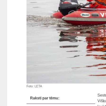
Foto:
LETA
Sest
Raksti par tēmu:
Višķu