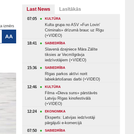
Last News
Lasītākās
07:05
KULTŪRA
Kulta grupa no ASV «Fun Lovin'
ta izmērs
Criminals» drīzumā brauc uz Rīgu
(+VIDEO)
AA
18:41
SABIEDRĪBA
Slavenā dzejniece Māra Zālīte
tiksies ar Vecmīlgrāvja
iedzīvotājiem (+VIDEO)
15:36
SABIEDRĪBA
Rīgas parkos aktīvi norit
labiekārtošanas darbi (+VIDEO)
12:46
KULTŪRA
Filma «Dieva suns» pārstāvēs
Latviju Rīgas kinofestivālā
(+VIDEO)
12:24
EKONOMIKA
Eksperts: Latvijas iedzīvotāji
pārgājuši e-komercijā
07:50
SABIEDRĪBA