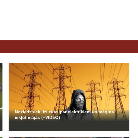
Noziedznieki izliekas par elektriķiem un mēģina
iekļūt mājās (+VIDEO)