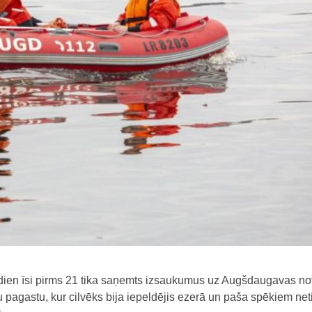
dien īsi pirms 21 tika saņemts izsaukumus uz Augšdaugavas n
 pagastu, kur cilvēks bija iepeldējis ezerā un paša spēkiem net