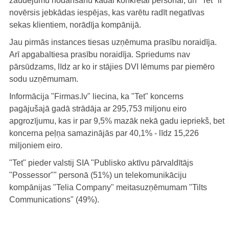
zaudējumu nodarīšanu kādai konkrētai personai, un "Tet" ir
novērsis jebkādas iespējas, kas varētu radīt negatīvas
sekas klientiem, norādīja kompānijā.
Jau pirmās instances tiesas uzņēmuma prasību noraidīja.
Arī apgabaltiesa prasību noraidīja. Spriedums nav
pārsūdzams, līdz ar ko ir stājies DVI lēmums par piemēro
sodu uzņēmumam.
Informācija "Firmas.lv" liecina, ka "Tet" koncerns
pagājušajā gadā strādāja ar 295,753 miljonu eiro
apgrozījumu, kas ir par 9,5% mazāk nekā gadu iepriekš, bet
koncerna peļņa samazinājās par 40,1% - līdz 15,226
miljoniem eiro.
"Tet" pieder valstij SIA "Publisko aktīvu pārvaldītājs
"Possessor"" personā (51%) un telekomunikāciju
kompānijas "Telia Company" meitasuzņēmumam "Tilts
Communications" (49%).