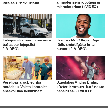
pārgājuši e-komercijā
ar moderniem robotiem un
mikrodatoriem (+VIDEO)
Latvijas elektroauto nozarē ir
Komiķis Mo Gilligan Rīgā
bažas par lejupslīdi
rādīs smieklīgāko britu
(+VIDEO)
humoru (+VIDEO)
Veselības arodbiedrība
Dziedātājs Andris Ērglis:
norāda uz Valsts kontroles
«Dzīve ir strauts, kurš nekad
apsekojuma nepilnībām
nebeidzas» (+VIDEO)
(+VIDEO)