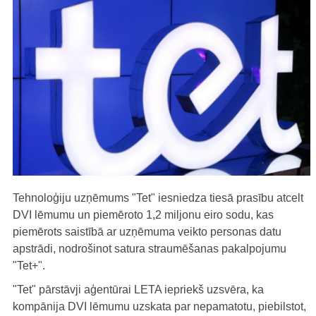
Tehnoloģiju uzņēmums "Tet" iesniedza tiesā prasību atcelt
DVI lēmumu un piemēroto 1,2 miljonu eiro sodu, kas
piemērots saistībā ar uzņēmuma veikto personas datu
apstrādi, nodrošinot satura straumēšanas pakalpojumu
"Tet+".
"Tet" pārstāvji aģentūrai LETA iepriekš uzsvēra, ka
kompānija DVI lēmumu uzskata par nepamatotu, piebilstot,