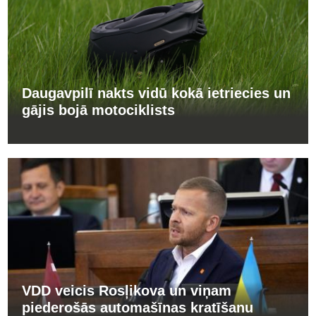
Daugavpilī nakts vidū kokā ietriecies un
gājis bojā motociklists
VDD veicis Rosļikova un viņam
piederošās automašīnas kratīšanu