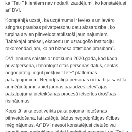
ka "Tet+" klientiem nav nodarīti zaudējumi, ko konstatējusi
arī DVI.
Kompānijā uzstāj, ka uzņēmums ir ieviesis un ievēro
stingras prasības privātpersonu datu aizsardzībai, ko
turpina arvien pilnveidot atbilstoši jauninājumiem,
"labākajai praksei, ekspertu un uzraugošo institūciju
rekomendācijām, kā arī biznesa attīstības prasībām".
DVI lēmums saistīts ar notikumu 2020.gadā, kad kāda
privātpersona, izmantojot citas personas datus, centās
negodprātīgi iegūt piekļuvi "Tet+" platformas
pakalpojumiem. Negodprātīgā personas rīcība bija saistīta
ar mēģinājumu apiet jaunas paaudzes televīzijas
pakalpojuma pieteikšanas procesā ietvertos drošības
risinājumus.
Kopš tā laika esot veikta pakalpojuma lietošanas
pilnveidošana, lai izslēgtu šādus negodprātīgas rīcības
mēģinājumus. Arī DVI neesot konstatējusi cietušo vai