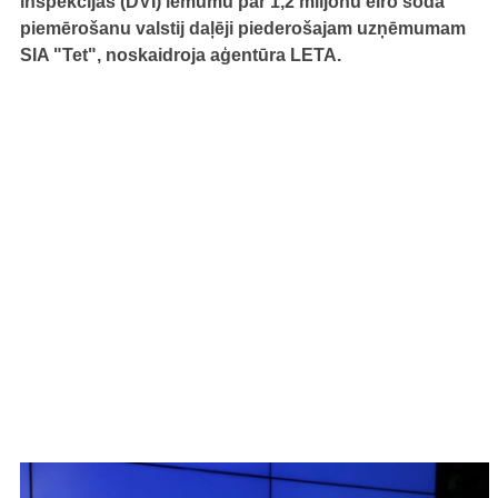
inspekcijas (DVI) lēmumu par 1,2 miljonu eiro soda
piemērošanu valstij daļēji piederošajam uzņēmumam
SIA "Tet", noskaidroja aģentūra LETA.