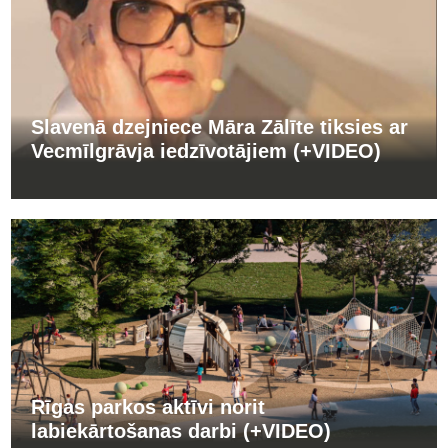
Slavenā dzejniece Māra Zālīte tiksies ar
Vecmīlgrāvja iedzīvotājiem (+VIDEO)
Rīgas parkos aktīvi norit
labiekārtošanas darbi (+VIDEO)