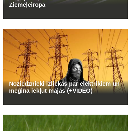
Ziemeļeiropā
Noziedznieki izliekas par elektriķiem un
mēģina iekļūt mājās (+VIDEO)