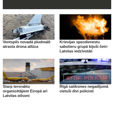
Ventspils novadā pludmalē
Krievijas specdienestu
atrasta drona atlūza
sabotieru grupā bijuši četri
Latvijas iedzīvotāji
Starp teroraktu
Rīgā satiksmes negadījumā
organizētājiem Eiropā arī
cietuši divi policisti
Latvijas pilsoņi