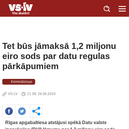
Tet būs jāmaksā 1,2 miljonu
eiro sods par datu regulas
pārkāpumiem
Kriminālziņas
VS.LV
21:39, 26.06.2024
Rīgas apgabaltiesa atstājusi spēkā Datu valsts