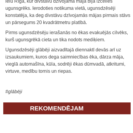
ielu Rīgā, kur divstāvu dzīvojamā mājā bija izcēlies
ugunsgrēks. Ierodoties notikuma vietā, ugunsdzēsēji
konstatēja, ka deg divstāvu dzīvojamās mājas pirmais stāvs
un pārsegums 20 kvadrātmetru platībā.
Pirms ugunsdzēsēju ierašanās no ēkas evakuējās cilvēks,
kurš ugunsgrēkā cieta un tika nodots mediķiem.
Ugunsdzēsēji glābēji aizvadītajā diennaktī devās arī uz
izsaukumiem, kuros dega saimniecības ēka, dārza māja,
vieglā automašīna, kūla, sodrēji ēkas dūmvadā, atkritumi,
virtuve, medību tornis un riepas.
#glābēji
REKOMENDĒJAM