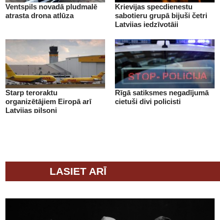
Ventspils novadā pludmalē
Krievijas specdienestu
atrasta drona atlūza
sabotieru grupā bijuši četri
Latvijas iedzīvotāji
Starp teroraktu
Rīgā satiksmes negadījumā
organizētājiem Eiropā arī
cietuši divi policisti
Latvijas pilsoņi
LASIET ARĪ