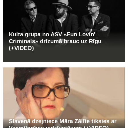
Kulta grupa no ASV «Fun Lovin'
Criminals» drīzumā brauc uz Rīgu
(+VIDEO)
Slavenā dzejniece Māra Zālīte tiksies ar
Vecmīlgrāvja iedzīvotājiem (+VIDEO)