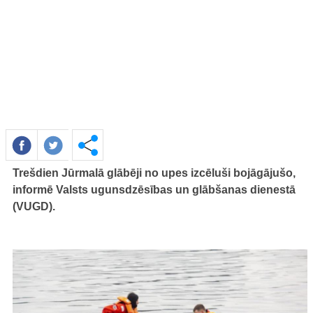
Trešdien Jūrmalā glābēji no upes izcēluši bojāgājušo,
informē Valsts ugunsdzēsības un glābšanas dienestā
(VUGD).