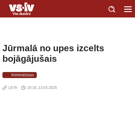
Jūrmalā no upes izcelts
bojāgājušais
Kriminālziņas
LETA
19:18, 13.03.2025