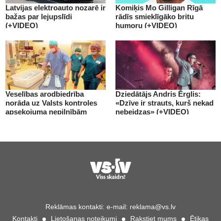
Latvijas elektroauto nozarē ir
Komiķis Mo Gilligan Rīgā
bažas par lejupslīdi
rādīs smieklīgāko britu
(+VIDEO)
humoru (+VIDEO)
Veselības arodbiedrība
Dziedātājs Andris Ērglis:
norāda uz Valsts kontroles
«Dzīve ir strauts, kurš nekad
apsekojuma nepilnībām
nebeidzas» (+VIDEO)
(+VIDEO)
Reklāmas kontakti:
e-mail:
reklama@vs.lv
Kontakti
Lietošanas noteikumi
Rakstiet mums
Ētikas