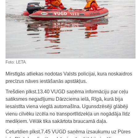
Foto:
LETA
Mirstīgās atliekas nodotas Valsts policijai, kura noskaidros
precīzus nāves iestāšanās apstākļus.
Trešdien plkst.13.40 VUGD saņēma informāciju par ceļu
satiksmes negadījumu Dārzciema ielā, Rīgā, kurā bija
iesaistīta viena vieglā automašīna. Ugunsdzēsēji glābēji
vienu cilvēku izcēla no transportlīdzekļa un nogādāja līdz
mediķiem. Vēlāk tika sakārtota braucamā daļa.
Ceturtdien plkst.7.45 VUGD saņēma izsaukumu uz Pūres