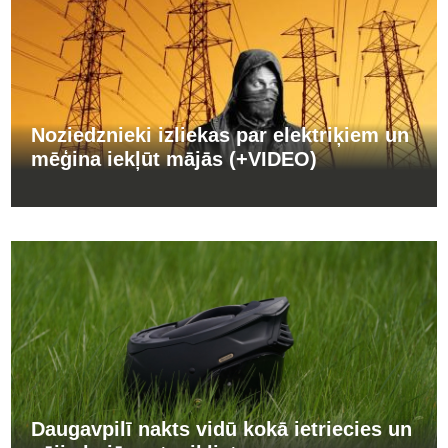
Noziedznieki izliekas par elektriķiem un
mēģina iekļūt mājās (+VIDEO)
Daugavpilī nakts vidū kokā ietriecies un