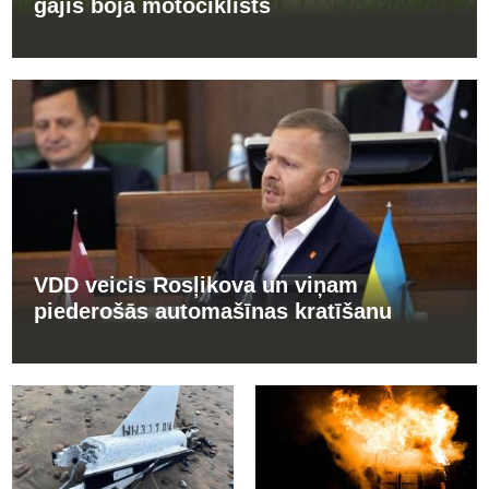
gājis bojā motociklists
VDD veicis Rosļikova un viņam
piederošās automašīnas kratīšanu