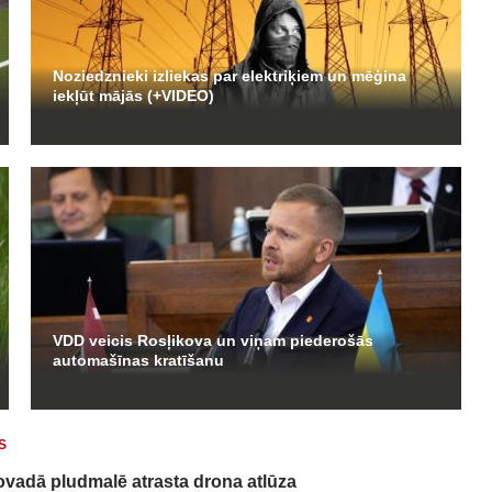
Noziedznieki izliekas par elektriķiem un mēģina
iekļūt mājās (+VIDEO)
VDD veicis Rosļikova un viņam piederošās
automašīnas kratīšanu
S
ovadā pludmalē atrasta drona atlūza