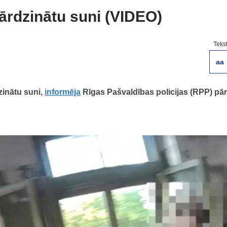
vārdzinātu suni (VIDEO)
Teks
aa
zinātu suni,
informēja
Rīgas Pašvaldības policijas (RPP) pā