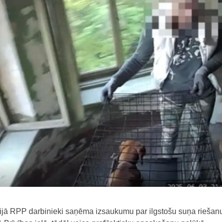
nijā RPP darbinieki saņēma izsaukumu par ilgstošu suņa riešan