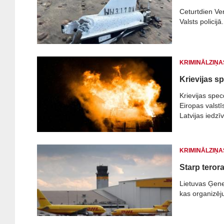
Ceturtdien Ve
Valsts policijā.
KRIMINĀLZIŅA
Krievijas sp
Krievijas spec
Eiropas valstī
Latvijas iedzīv
partneriem - L
Polijas "Fronts
KRIMINĀLZIŅA
Starp terora
Lietuvas Ģener
kas organizēju