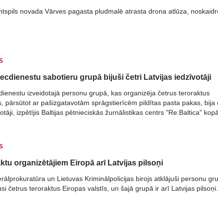
ntspils novada Vārves pagasta pludmalē atrasta drona atlūza, noskaidr
S
ecdienestu sabotieru grupā bijuši četri Latvijas iedzīvotāji
dienestu izveidotajā personu grupā, kas organizēja četrus teroraktus
s, pārsūtot ar pašizgatavotām sprāgstierīcēm pildītas pasta pakas, bija 
otāji, izpētījis Baltijas pētnieciskās žurnālistikas centrs "Re:Baltica" kop
ietuvas sabiedrisko mediju LRT, Krievijas "The Insider", Igaunijas "Delfi
tory".
S
ktu organizētājiem Eiropā arī Latvijas pilsoņi
ālprokuratūra un Lietuvas Kriminālpolicijas birojs atklājuši personu gr
si četrus teroraktus Eiropas valstīs, un šajā grupā ir arī Latvijas pilsoņi.