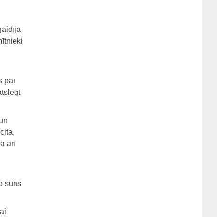
gaidīja
ītnieki
s par
tslēgt
 un
cita,
ā arī
jo suns
ai