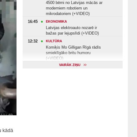
4500 bērni no Latvijas mācās ar
moderniem robotiem un
mikrodatoriem (+VIDEO)
16:45
EKONOMIKA
Latvijas elektroauto nozarē ir
bažas par lejupslīdi (+VIDEO)
12:32
KULTŪRA
Komiķis Mo Gilligan Rīgā rādīs
smieklīgāko britu humoru
(+VIDEO)
VAIRĀK ZIŅU
11:22
VESELĪBA
Veselības arodbiedrība norāda uz
Valsts kontroles apsekojuma
nepilnībām (+VIDEO)
11:10
KULTŪRA
Dziedātājs Andris Ērglis: «Dzīve ir
strauts, kurš nekad nebeidzas»
(+VIDEO)
u kādā