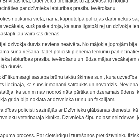
Brīvības ielā, tādēļ veica profilaktisku apsekošanu nolūkā
ecināties par dzīvnieka labturības prasību ievērošanu.
oties notikuma vietā, nama kāpņutelpā policijas darbiniekus sa
 vecākais, kurš paskaidroja, ka suns ilgstoši rej un dzīvokļa iem
astapti jau vairākas dienas.
ijai dzīvokļa durvis neviens neatvēra. No mājokļa joprojām bija
ama suņa riešana, tādēļ policisti pieņēma lēmumu pārliecinātie
nieka labturības prasību ievērošanu un lūdza mājas vecākajam a
kļa durvis.
klī likumsargi sastapa brūnu takšu šķirnes suni, kura uzvedība
ts liecināja, ka suns ir manāmi satraukts un novārdzis. Neviena 
nstatēja, ka sunim nav nodrošināta pārtika un dzeramais ūdens, k
kļa grīda bija noklāta ar dzīvnieka urīnu un fekālijām.
ldības policisti sazinājās ar Dzīvnieku glābšanas dienestu, kā
vnieku veterinārajā klīnikā. Dzīvnieka čipu nolasīt neizdevās, 
āpuma process. Par cietsirdīgu izturēšanos pret dzīvnieku fizisk