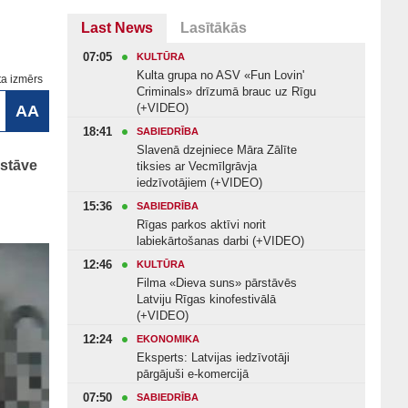
Last News
Lasītākās
07:05
KULTŪRA
Kulta grupa no ASV «Fun Lovin'
ta izmērs
Criminals» drīzumā brauc uz Rīgu
(+VIDEO)
AA
18:41
SABIEDRĪBA
Slavenā dzejniece Māra Zālīte
rstāve
tiksies ar Vecmīlgrāvja
iedzīvotājiem (+VIDEO)
15:36
SABIEDRĪBA
Rīgas parkos aktīvi norit
labiekārtošanas darbi (+VIDEO)
12:46
KULTŪRA
Filma «Dieva suns» pārstāvēs
Latviju Rīgas kinofestivālā
(+VIDEO)
12:24
EKONOMIKA
Eksperts: Latvijas iedzīvotāji
pārgājuši e-komercijā
07:50
SABIEDRĪBA