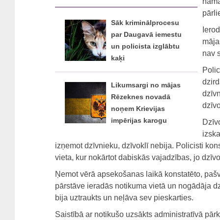
namā 
pārli
Sāk kriminālprocesu
Ierod
par Daugavā iemestu
mājas
un policista izglābtu
nav s
kaķi
Polic
dzird
Likumsargi no mājas
dzīv
Rēzeknes novadā
dzīvo
noņem Krievijas
impērijas karogu
Dzīvo
izska
izņemot dzīvnieku, dzīvoklī nebija. Policisti ko
vieta, kur nokārtot dabiskās vajadzības, jo dzīvo
Ņemot vērā apsekošanas laikā konstatēto, pašva
pārstāve ieradās notikuma vietā un nogādāja dzī
bija uztraukts un neļāva sev pieskarties.
Saistībā ar notikušo uzsākts administratīvā pārk