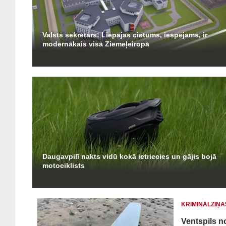
Valsts sekretārs: Liepājas cietums, iespējams, ir
modernākais visā Ziemeļeiropā
Daugavpilī nakts vidū kokā ietriecies un gājis bojā
motociklists
KRIMINĀLZIŅA
Ventspils n