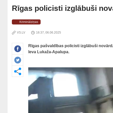
Rīgas policisti izglābuši no
Kriminālziņas
VS.LV
16:37, 06.06.2025
Rīgas pašvaldības policisti izglābuši novārd
Ieva Lukaža-Apalupa.