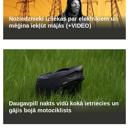
Noziedznieki izliekas par elektriķiem un
mēģina iekļūt mājās (+VIDEO)
Daugavpilī nakts vidū kokā ietriecies un
gājis bojā motociklists