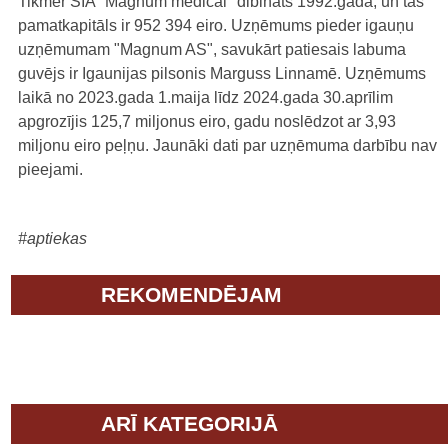
Tikmēr SIA "Magnum medical" dibināts 1992.gadā, un tās
pamatkapitāls ir 952 394 eiro. Uzņēmums pieder igauņu
uzņēmumam "Magnum AS", savukārt patiesais labuma
guvējs ir Igaunijas pilsonis Marguss Linnamē. Uzņēmums
laikā no 2023.gada 1.maija līdz 2024.gada 30.aprīlim
apgrozījis 125,7 miljonus eiro, gadu noslēdzot ar 3,93
miljonu eiro peļņu. Jaunāki dati par uzņēmuma darbību nav
pieejami.
#aptiekas
REKOMENDĒJAM
ARĪ KATEGORIJĀ