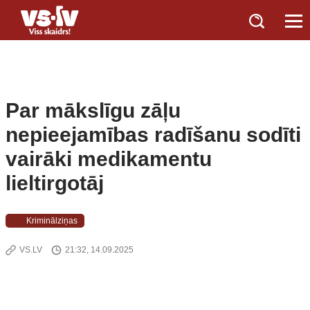
Par mākslīgu zāļu
nepieejamības radīšanu sodīti
vairāki medikamentu
lieltirgotāj
Kriminālziņas
VS.LV
21:32, 14.09.2025