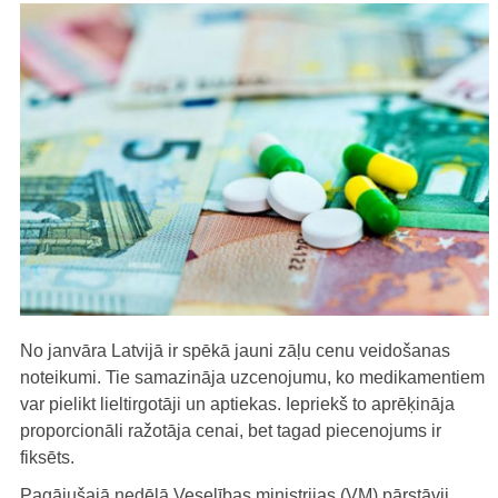
No janvāra Latvijā ir spēkā jauni zāļu cenu veidošanas
noteikumi. Tie samazināja uzcenojumu, ko medikamentiem
var pielikt lieltirgotāji un aptiekas. Iepriekš to aprēķināja
proporcionāli ražotāja cenai, bet tagad piecenojums ir
fiksēts.
Pagājušajā nedēļā Veselības ministrijas (VM) pārstāvji