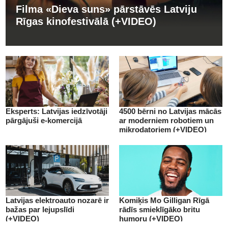
Filma «Dieva suns» pārstāvēs Latviju
Rīgas kinofestivālā (+VIDEO)
Eksperts: Latvijas iedzīvotāji
4500 bērni no Latvijas mācās
pārgājuši e-komercijā
ar moderniem robotiem un
mikrodatoriem (+VIDEO)
Latvijas elektroauto nozarē ir
Komiķis Mo Gilligan Rīgā
bažas par lejupslīdi
rādīs smieklīgāko britu
(+VIDEO)
humoru (+VIDEO)