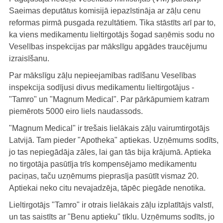
Saeimas deputātus komisijā iepazīstināja ar zāļu cenu
reformas pirmā pusgada rezultātiem. Tika stāstīts arī par to,
ka viens medikamentu lieltirgotājs šogad saņēmis sodu no
Veselības inspekcijas par mākslīgu apgādes traucējumu
izraisīšanu.
Par mākslīgu zāļu nepieejamības radīšanu Veselības
inspekcija sodījusi divus medikamentu lieltirgotājus -
"Tamro" un "Magnum Medical". Par pārkāpumiem katram
piemērots 5000 eiro liels naudassods.
"Magnum Medical" ir trešais lielākais zāļu vairumtirgotājs
Latvijā. Tam pieder "Apotheka" aptiekas. Uzņēmums sodīts,
jo tas nepiegādāja zāles, lai gan tās bija krājumā. Aptieka
no tirgotāja pasūtīja trīs kompensējamo medikamentu
paciņas, taču uzņēmums pieprasīja pasūtīt vismaz 20.
Aptiekai neko citu nevajadzēja, tāpēc piegāde nenotika.
Lieltirgotājs "Tamro" ir otrais lielākais zāļu izplatītājs valstī,
un tas saistīts ar "Benu aptieku" tīklu. Uzņēmums sodīts, jo