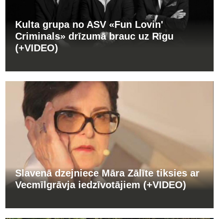
Kulta grupa no ASV «Fun Lovin'
Criminals» drīzumā brauc uz Rīgu
(+VIDEO)
Slavenā dzejniece Māra Zālīte tiksies ar
Vecmīlgrāvja iedzīvotājiem (+VIDEO)