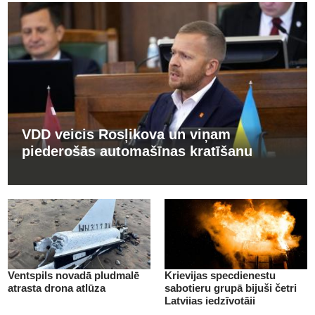
VDD veicis Rosļikova un viņam
piederošās automašīnas kratīšanu
Ventspils novadā pludmalē
Krievijas specdienestu
atrasta drona atlūza
sabotieru grupā bijuši četri
Latvijas iedzīvotāji