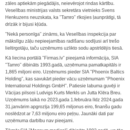
zāles aptiekām piegādājis, neievērojot rindas kārtību.
Veselības ministrijas valsts sekretāra vietnieks Svens
Henkuzens neuzskata, ka "Tamro" rīkojies ļaunprātīgi, tā
drīzāk ir bijusi kļūda.
"Nekā personīga" zināms, ka Veselības inspekcija par
mākslīgu zāļu nepieejamības radīšanu sodījusi arī trešo
lieltirgotāju, taču uzņēmums uzlikto sodu apstrīdējis tiesā.
Kā liecina portālā "Firmas.lv" pieejamā informācija, SIA
"Tamro" dibināts 1993.gadā, uzņēmuma pamatkapitāls ir
1,865 miljoni eiro. Uzņēmums pieder SIA "Phoenix Baltics
Holding", kas savukārt pieder vācu uzņēmumam "Phoenix
International Holdings GmbH". Patiesie labuma guvēji ir
Vācijas pilsoņi Ludvigs Kurts Merkls un Jutta Klēra Breu.
Uzņēmums laikā no 2023.gada 1.februāra līdz 2024.gada
31.janvārim apgrozīja 199,65 miljonus eiro, finanšu gadu
noslēdzot ar 7,63 miljonu eiro peļņu. Jaunāki dati par
uzņēmuma darbību nav pieejami.