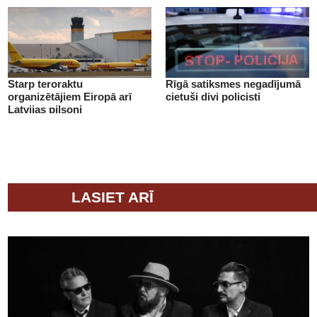
Starp teroraktu
Rīgā satiksmes negadījumā
organizētājiem Eiropā arī
cietuši divi policisti
Latvijas pilsoņi
LASIET ARĪ