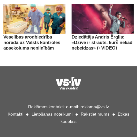
Veselības arodbiedrība
Dziedātājs Andris Ērglis:
norāda uz Valsts kontroles
«Dzīve ir strauts, kurš nekad
apsekojuma nepilnībām
nebeidzas» (+VIDEO)
(+VIDEO)
Reklāmas kontakti:
e-mail:
reklama@vs.lv
Kontakti
Lietošanas noteikumi
Rakstiet mums
Ētikas
kodekss