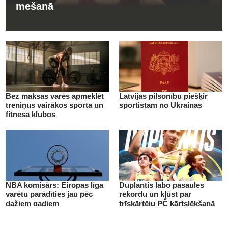
mešanā
Bez maksas varēs apmeklēt
Latvijas pilsonību piešķir
treniņus vairākos sporta un
sportistam no Ukrainas
fitnesa klubos
NBA komisārs: Eiropas līga
Duplantis labo pasaules
varētu parādīties jau pēc
rekordu un kļūst par
dažiem gadiem
trīskārtēju PČ kārtslēkšanā