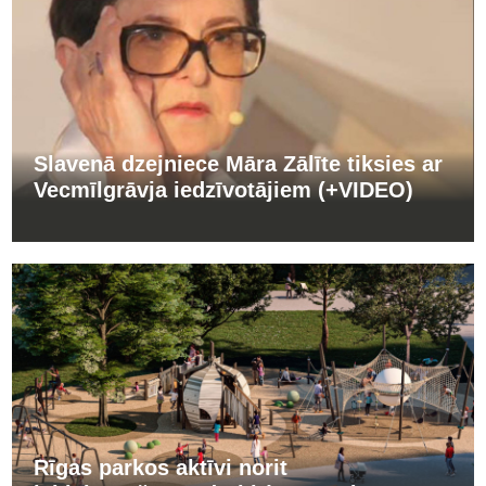
Slavenā dzejniece Māra Zālīte tiksies ar
Vecmīlgrāvja iedzīvotājiem (+VIDEO)
Rīgas parkos aktīvi norit