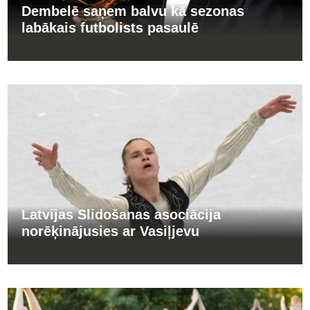
Dembelē saņem balvu kā sezonas
labākais futbolists pasaulē
Latvijas Slidošanas asociācija
norēķinājusies ar Vasiļjevu