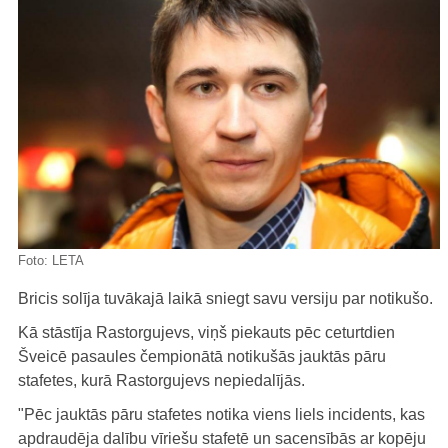
Foto:
LETA
Bricis solīja tuvākajā laikā sniegt savu versiju par notikušo.
Kā stāstīja Rastorgujevs, viņš piekauts pēc ceturtdien
Šveicē pasaules čempionātā notikušās jauktās pāru
stafetes, kurā Rastorgujevs nepiedalījās.
"Pēc jauktās pāru stafetes notika viens liels incidents, kas
apdraudēja dalību vīriešu stafetē un sacensībās ar kopēju