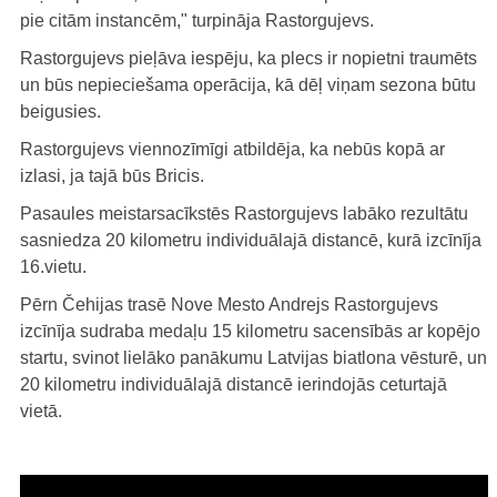
pie citām instancēm," turpināja Rastorgujevs.
Rastorgujevs pieļāva iespēju, ka plecs ir nopietni traumēts
un būs nepieciešama operācija, kā dēļ viņam sezona būtu
beigusies.
Rastorgujevs viennozīmīgi atbildēja, ka nebūs kopā ar
izlasi, ja tajā būs Bricis.
Pasaules meistarsacīkstēs Rastorgujevs labāko rezultātu
sasniedza 20 kilometru individuālajā distancē, kurā izcīnīja
16.vietu.
Pērn Čehijas trasē Nove Mesto Andrejs Rastorgujevs
izcīnīja sudraba medaļu 15 kilometru sacensībās ar kopējo
startu, svinot lielāko panākumu Latvijas biatlona vēsturē, un
20 kilometru individuālajā distancē ierindojās ceturtajā
vietā.