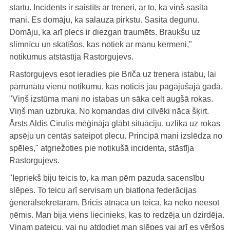
startu. Incidents ir saistīts ar treneri, ar to, ka viņš sasita
mani. Es domāju, ka salauza pirkstu. Sasita degunu.
Domāju, ka arī plecs ir diezgan traumēts. Braukšu uz
slimnīcu un skatīšos, kas notiek ar manu ķermeni,"
notikumus atstāstīja Rastorgujevs.
Rastorgujevs esot ieradies pie Briča uz trenera istabu, lai
pārrunātu vienu notikumu, kas noticis jau pagājušajā gadā.
"Viņš izstūma mani no istabas un sāka celt augšā rokas.
Viņš man uzbruka. No komandas divi cilvēki nāca šķirt.
Ārsts Aldis Cīrulis mēģināja glābt situāciju, uzlika uz rokas
apsēju un centās sateipot plecu. Principā mani izslēdza no
spēles," atgriežoties pie notikušā incidenta, stāstīja
Rastorgujevs.
"Iepriekš biju teicis to, ka man pērn pazuda sacensību
slēpes. To teicu arī servisam un biatlona federācijas
ģenerālsekretāram. Bricis atnāca un teica, ka neko neesot
ņēmis. Man bija viens liecinieks, kas to redzēja un dzirdēja.
Viņam pateicu, vai nu atdodiet man slēpes vai arī es vēršos