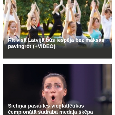
Rīt visā Latvijā būs iespēja bez maksas
pavingrot (+VIDEO)
Sietiņai pasaules vieglatlētikas
čempionātā sudraba medaļa šķēpa