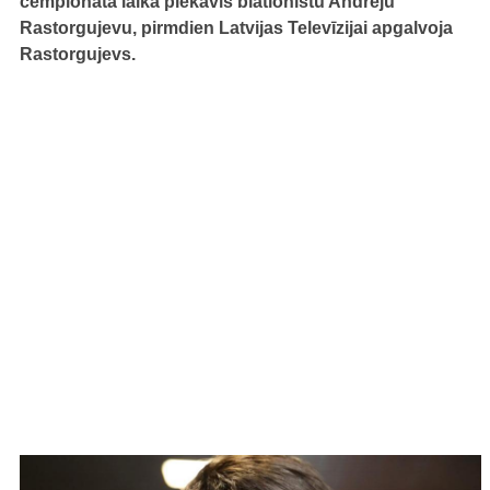
čempionāta laikā piekāvis biatlonistu Andreju
Rastorgujevu, pirmdien Latvijas Televīzijai apgalvoja
Rastorgujevs.