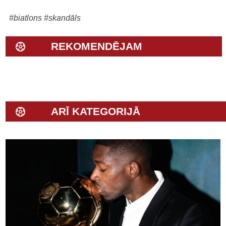
#biatlons
#skandāls
REKOMENDĒJAM
ARĪ KATEGORIJĀ