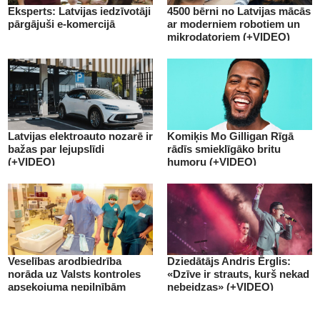
Eksperts: Latvijas iedzīvotāji
4500 bērni no Latvijas mācās
pārgājuši e-komercijā
ar moderniem robotiem un
mikrodatoriem (+VIDEO)
Latvijas elektroauto nozarē ir
Komiķis Mo Gilligan Rīgā
bažas par lejupslīdi
rādīs smieklīgāko britu
(+VIDEO)
humoru (+VIDEO)
Veselības arodbiedrība
Dziedātājs Andris Ērglis:
norāda uz Valsts kontroles
«Dzīve ir strauts, kurš nekad
apsekojuma nepilnībām
nebeidzas» (+VIDEO)
(+VIDEO)