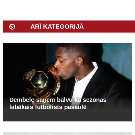
ARĪ KATEGORIJĀ
Dembelē saņem balvu kā sezonas
labākais futbolists pasaulē