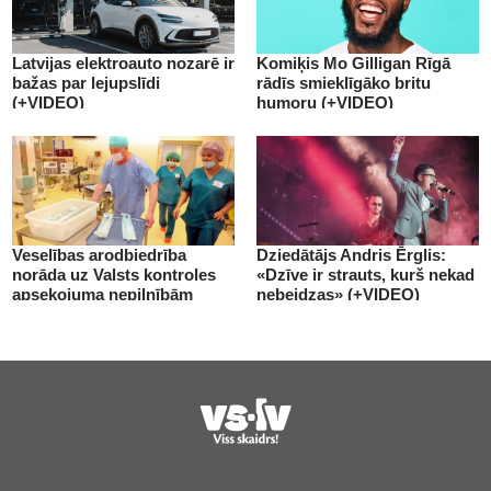
Latvijas elektroauto nozarē ir
Komiķis Mo Gilligan Rīgā
bažas par lejupslīdi
rādīs smieklīgāko britu
(+VIDEO)
humoru (+VIDEO)
Veselības arodbiedrība
Dziedātājs Andris Ērglis:
norāda uz Valsts kontroles
«Dzīve ir strauts, kurš nekad
apsekojuma nepilnībām
nebeidzas» (+VIDEO)
(+VIDEO)