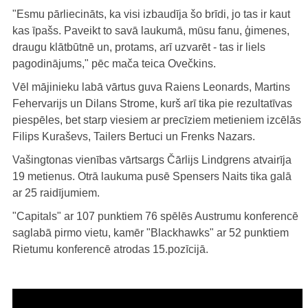
"Esmu pārliecināts, ka visi izbaudīja šo brīdi, jo tas ir kaut
kas īpašs. Paveikt to savā laukumā, mūsu fanu, ģimenes,
draugu klātbūtnē un, protams, arī uzvarēt - tas ir liels
pagodinājums," pēc mača teica Ovečkins.
Vēl mājinieku labā vārtus guva Raiens Leonards, Martins
Fehervarijs un Dilans Strome, kurš arī tika pie rezultatīvas
piespēles, bet starp viesiem ar precīziem metieniem izcēlās
Filips Kuraševs, Tailers Bertuci un Frenks Nazars.
Vašingtonas vienības vārtsargs Čārlijs Lindgrens atvairīja
19 metienus. Otrā laukuma pusē Spensers Naits tika galā
ar 25 raidījumiem.
"Capitals" ar 107 punktiem 76 spēlēs Austrumu konferencē
saglabā pirmo vietu, kamēr "Blackhawks" ar 52 punktiem
Rietumu konferencē atrodas 15.pozīcijā.