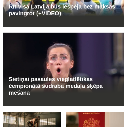
Rīt visā Latvijā būs iespēja bez maksas
pavingrot (+VIDEO)
Sietiņai pasaules vieglatlētikas
čempionātā sudraba medaļa šķēpa
mešanā