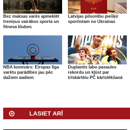
Bez maksas varēs apmeklēt
Latvijas pilsonību piešķir
treniņus vairākos sporta un
sportistam no Ukrainas
fitnesa klubos
NBA komisārs: Eiropas līga
Duplantis labo pasaules
varētu parādīties jau pēc
rekordu un kļūst par
dažiem gadiem
trīskārtēju PČ kārtslēkšanā
LASIET ARĪ