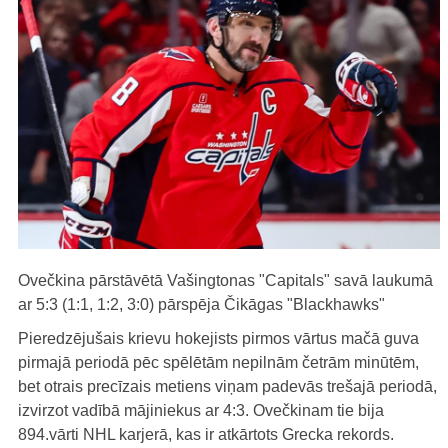
Ovečkina pārstāvētā Vašingtonas "Capitals" savā laukumā
ar 5:3 (1:1, 1:2, 3:0) pārspēja Čikāgas "Blackhawks"
Pieredzējušais krievu hokejists pirmos vārtus mačā guva
pirmajā periodā pēc spēlētām nepilnām četrām minūtēm,
bet otrais precīzais metiens viņam padevās trešajā periodā,
izvirzot vadībā mājiniekus ar 4:3. Ovečkinam tie bija
894.vārti NHL karjerā, kas ir atkārtots Grecka rekords.