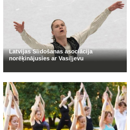
Latvijas Slidošanas asociācija
norēķinājusies ar Vasiļjevu