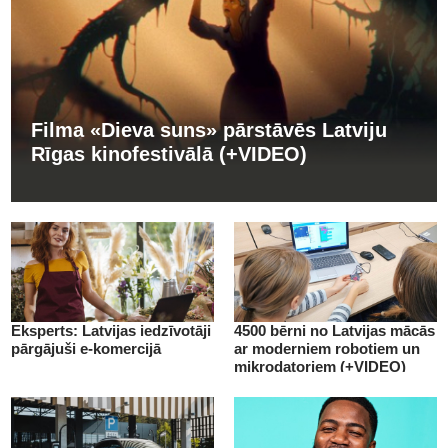
Filma «Dieva suns» pārstāvēs Latviju
Rīgas kinofestivālā (+VIDEO)
Eksperts: Latvijas iedzīvotāji
4500 bērni no Latvijas mācās
pārgājuši e-komercijā
ar moderniem robotiem un
mikrodatoriem (+VIDEO)