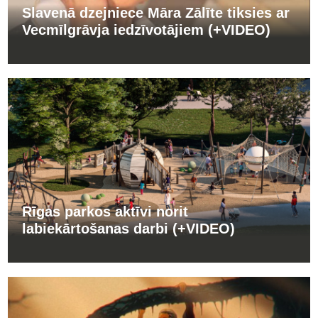
Slavenā dzejniece Māra Zālīte tiksies ar
Vecmīlgrāvja iedzīvotājiem (+VIDEO)
Rīgas parkos aktīvi norit
labiekārtošanas darbi (+VIDEO)