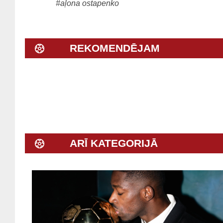
#aļona ostapenko
REKOMENDĒJAM
ARĪ KATEGORIJĀ