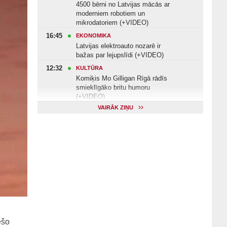
4500 bērni no Latvijas mācās ar
moderniem robotiem un
mikrodatoriem (+VIDEO)
16:45
EKONOMIKA
Latvijas elektroauto nozarē ir
bažas par lejupslīdi (+VIDEO)
12:32
KULTŪRA
Komiķis Mo Gilligan Rīgā rādīs
smieklīgāko britu humoru
(+VIDEO)
VAIRĀK ZIŅU
11:22
VESELĪBA
Veselības arodbiedrība norāda uz
Valsts kontroles apsekojuma
nepilnībām (+VIDEO)
11:10
KULTŪRA
Dziedātājs Andris Ērglis: «Dzīve ir
strauts, kurš nekad nebeidzas»
(+VIDEO)
ešo