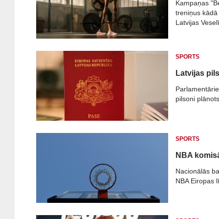
Kampaņas "Be
treniņus kādā 
Latvijas Vesel
SPORTS
Latvijas pi
Parlamentārieš
pilsoni plānot
SPORTS
NBA komisār
Nacionālās ba
NBA Eiropas lī