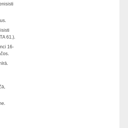
nisisti
us.
sisti
TA 61.).
nci 16-
ačos.
nīrā.
čā,
ne.