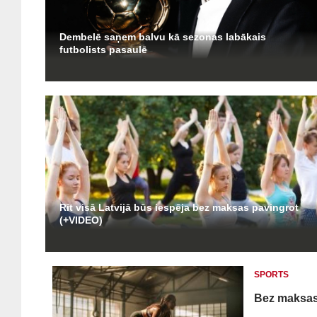
Dembelē saņem balvu kā sezonas labākais
futbolists pasaulē
Rīt visā Latvijā būs iespēja bez maksas pavingrot
(+VIDEO)
SPORTS
Bez maksas 