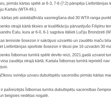
u, pirmās kārtas spēlē ar 6-3, 7-6 (7:2) pārspēja Lielbritānijas te
ju Kartalu (WTA 49.).
s kārtas jeb astotdaļfināla sasniegšana dod 30 WTA ranga punkt
enko otrajā kārtā tiksies ar kvalifikāciju pārvarējušo Filipīnu teni
andru Ealu, kura ar 6-0, 6-1 sagrāva itālieti Lučiju Brondzeti (W
jas tenisiste šosezon ir sakrājusi uzvarēto un zaudēto maču bila
et Lielbritānijas sportiste šosezon ir tikusi pie 16 uzvarām 30 m
enko Īstbornas turnīrā spēlē devīto reizi, 2021.gadā uzvarot tur
viņa zaudēja otrajā kārtā. Kartala Īstbornas turnīrā iepriekš nav
jusi.
jčīkovu svinēja uzvaru dubultspēļu sacensību pirmās kārtas ma
ir pašreizējās Īstbornas turnīra dubultspēļu sacensības čempio
 un beigsies nedēļas nogalē.