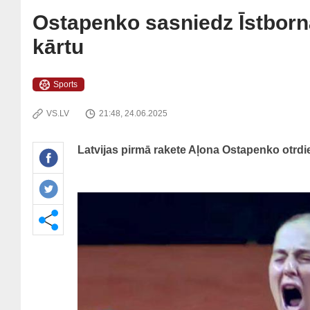
Ostapenko sasniedz Īstborna
kārtu
Sports
VS.LV
21:48, 24.06.2025
Latvijas pirmā rakete Aļona Ostapenko otrdi