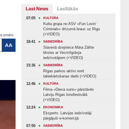
Last News
Lasītākās
07:05
KULTŪRA
Kulta grupa no ASV «Fun Lovin'
Criminals» drīzumā brauc uz Rīgu
(+VIDEO)
ta izmērs
18:41
SABIEDRĪBA
AA
Slavenā dzejniece Māra Zālīte
tiksies ar Vecmīlgrāvja
iedzīvotājiem (+VIDEO)
15:36
SABIEDRĪBA
Rīgas parkos aktīvi norit
labiekārtošanas darbi (+VIDEO)
12:46
KULTŪRA
Filma «Dieva suns» pārstāvēs
Latviju Rīgas kinofestivālā
(+VIDEO)
12:24
EKONOMIKA
Eksperts: Latvijas iedzīvotāji
pārgājuši e-komercijā
07:50
SABIEDRĪBA