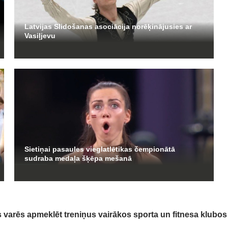
Latvijas Slidošanas asociācija norēķinājusies ar
Vasiļjevu
Sietiņai pasaules vieglatlētikas čempionātā
sudraba medaļa šķēpa mešanā
varēs apmeklēt treniņus vairākos sporta un fitnesa klubos