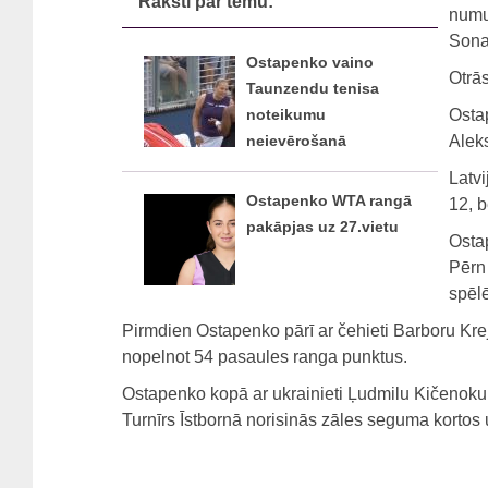
Raksti par tēmu:
numur
Sona
Ostapenko vaino
Otrā
Taunzendu tenisa
Ostap
noteikumu
Aleks
neievērošanā
Latvi
Ostapenko WTA rangā
12, b
pakāpjas uz 27.vietu
Ostap
Pērn 
spēlē
Pirmdien Ostapenko pārī ar čehieti Barboru Kre
nopelnot 54 pasaules ranga punktus.
Ostapenko kopā ar ukrainieti Ļudmilu Kičenoku 
Turnīrs Īstbornā norisinās zāles seguma kortos