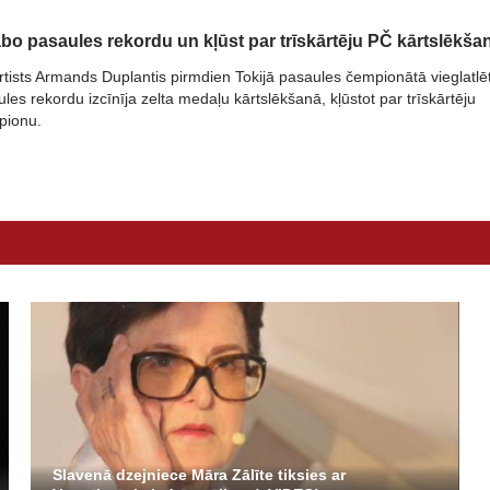
abo pasaules rekordu un kļūst par trīskārtēju PČ kārtslēkša
rtists Armands Duplantis pirmdien Tokijā pasaules čempionātā vieglatlē
les rekordu izcīnīja zelta medaļu kārtslēkšanā, kļūstot par trīskārtēju
pionu.
Slavenā dzejniece Māra Zālīte tiksies ar