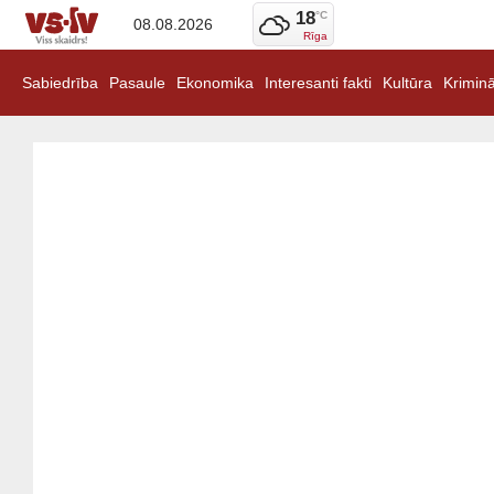
18
°C
08.08.2026
Rīga
Sabiedrība
Pasaule
Ekonomika
Interesanti fakti
Kultūra
Kriminā