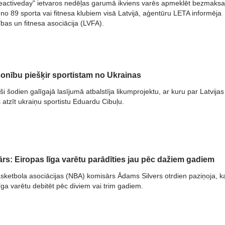
activeday" ietvaros nedēļas garumā ikviens varēs apmeklēt bezmaks
no 89 sporta vai fitnesa klubiem visā Latvijā, aģentūru LETA informēja
ības un fitnesa asociācija (LVFA).
lsonību piešķir sportistam no Ukrainas
i šodien galīgajā lasījumā atbalstīja likumprojektu, ar kuru par Latvijas
s atzīt ukraiņu sportistu Eduardu Cibuļu.
s: Eiropas līga varētu parādīties jau pēc dažiem gadiem
sketbola asociācijas (NBA) komisārs Ādams Silvers otrdien paziņoja, k
ga varētu debitēt pēc diviem vai trim gadiem.