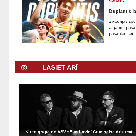
SPORTS
Duplantis l
Zviedrijas spo
ar jaunu pasau
pasaules čem
LASIET ARĪ
Kulta grupa no ASV «Fun Lovin' Criminals» drīzumā