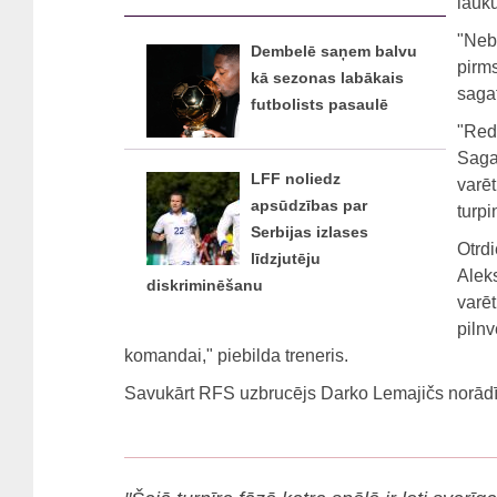
lauk
"Nebi
Dembelē saņem balvu
pirms
kā sezonas labākais
sagat
futbolists pasaulē
"Redz
Sagat
LFF noliedz
varēt
apsūdzības par
turpi
Serbijas izlases
Otrd
līdzjutēju
Aleks
diskriminēšanu
varēt
pilnv
komandai," piebilda treneris.
Savukārt RFS uzbrucējs Darko Lemajičs norādīj