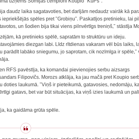
umā uzņems Somijas čempioni Koupio "KuPs".
ja daudz laika sagatavoties, bet darījām nedaudz vairāk kā para
 iepriekšējās spēles pret "Grobiņu". Paskatījos pretinieku, lai pi
avotos, un šodien bija tikai viens pilnvērtīgs treniņš," stāstīja M
ējām, kā pretinieks spēlē, sapratām to struktūru un ideju.
avojāmies diezgan labi. Līdz rītdienas vakaram vēl būs laiks, la
u parādīt labāko sniegumu, jo saprotam, cik nozīmīga ir spēle," 
nāja.
ien RFS pavēstīja, ka komandai pievienojies serbu aizsargs
andars Filipovičs. Morozs atklāja, ka jau mačā pret Koupio ser
u doties laukumā. "Viņš ir pieteikumā, gatavosies, nedomāju, ka 
ērtīgi gatavs, bet var būt situācijas, ka viņš izies laukumā un pa
a, ka gaidāma grūta spēle.