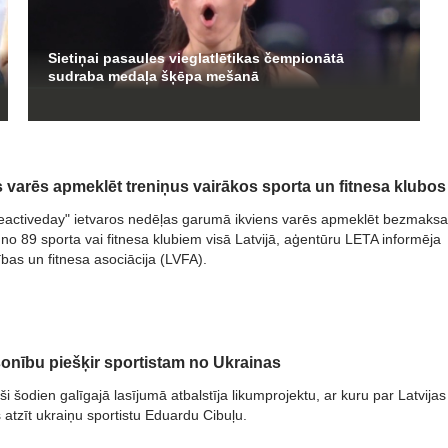
Sietiņai pasaules vieglatlētikas čempionātā
sudraba medaļa šķēpa mešanā
varēs apmeklēt treniņus vairākos sporta un fitnesa klubos
activeday" ietvaros nedēļas garumā ikviens varēs apmeklēt bezmaks
no 89 sporta vai fitnesa klubiem visā Latvijā, aģentūru LETA informēja
ības un fitnesa asociācija (LVFA).
lsonību piešķir sportistam no Ukrainas
i šodien galīgajā lasījumā atbalstīja likumprojektu, ar kuru par Latvijas
s atzīt ukraiņu sportistu Eduardu Cibuļu.