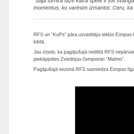
"Šajā turnīra fāzē katra spēlē ir ļoti svar
momentus, ko varēsim izmantot. Ceru, ka v
RFS un "KuPs" pāra uzvarētāja iekļūs Eiropas līg
kārtā.
Jau ziņots, ka pagājušajā nedēļā RFS nepārvarē
piekāpjoties Zviedrijas čempionei "Malmo".
Pagājušajā sezonā RFS sasniedza Eiropas līgas 