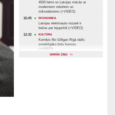
4500 bērni no Latvijas mācās ar
moderniem robotiem un
mikrodatoriem (+VIDEO)
16:45
EKONOMIKA
Latvijas elektroauto nozarē ir
bažas par lejupslīdi (+VIDEO)
12:32
KULTŪRA
Komiķis Mo Gilligan Rīgā rādīs
smieklīgāko britu humoru
(+VIDEO)
VAIRĀK ZIŅU
11:22
VESELĪBA
Veselības arodbiedrība norāda uz
Valsts kontroles apsekojuma
nepilnībām (+VIDEO)
11:10
KULTŪRA
Dziedātājs Andris Ērglis: «Dzīve ir
strauts, kurš nekad nebeidzas»
(+VIDEO)