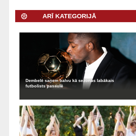
ARĪ KATEGORIJĀ
Dembelē saņem balvu kā sezonas labākais
futbolists pasaulē