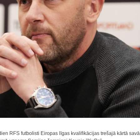
ien RFS futbolisti Eiropas līgas kvalifikācijas trešajā kārtā savā