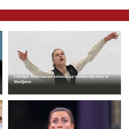
Latvijas Slidošanas asociācija norēķinājusies ar
Vasiļjevu