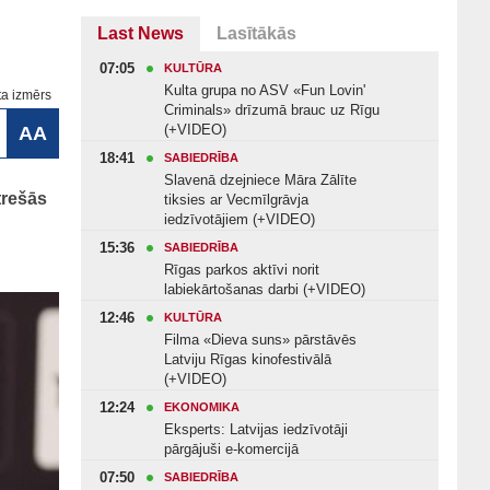
Last News
Lasītākās
07:05
KULTŪRA
Kulta grupa no ASV «Fun Lovin'
ta izmērs
Criminals» drīzumā brauc uz Rīgu
(+VIDEO)
AA
18:41
SABIEDRĪBA
Slavenā dzejniece Māra Zālīte
trešās
tiksies ar Vecmīlgrāvja
iedzīvotājiem (+VIDEO)
15:36
SABIEDRĪBA
Rīgas parkos aktīvi norit
labiekārtošanas darbi (+VIDEO)
12:46
KULTŪRA
Filma «Dieva suns» pārstāvēs
Latviju Rīgas kinofestivālā
(+VIDEO)
12:24
EKONOMIKA
Eksperts: Latvijas iedzīvotāji
pārgājuši e-komercijā
07:50
SABIEDRĪBA