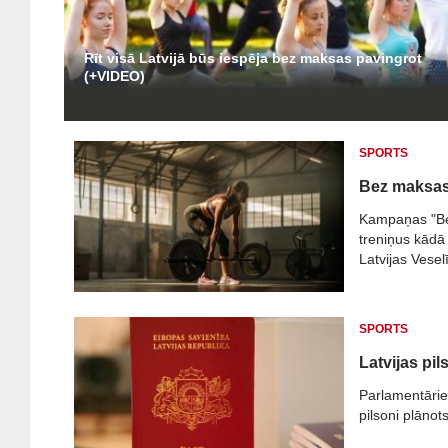
Rīt visā Latvijā būs iespēja bez maksas pavingrot
(+VIDEO)
SPORTS
Bez maksas 
Kampaņas "Be
treniņus kādā 
Latvijas Vesel
SPORTS
Latvijas pi
Parlamentārieš
pilsoni plānot