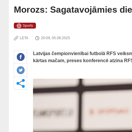
Morozs: Sagatavojāmies die
Sports
LETA
20:09, 05.08.2025
Latvijas čempionvienībai futbolā RFS veiksmī
kārtas mačam, preses konferencē atzina RFS