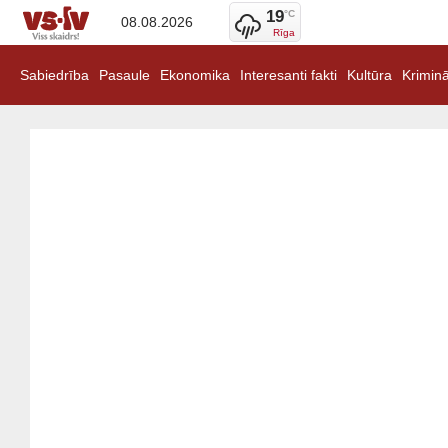
19
°C
08.08.2026
Rīga
Sabiedrība
Pasaule
Ekonomika
Interesanti fakti
Kultūra
Kriminā