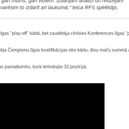
īga gan mums, gan viņiem. Izdarījām analīzi un redzējām
arēsim to izdarīt arī laukumā," teica RFS spēlētājs.
as "play-off" kārtā, bet zaudētāja cīnīsies Konferences līgas "p
ja Čempionu līgas kvalifikācijas otro kārtu, divu maču summā 
pamatturnīru, kurā ierindojās 32.pozīcijā.