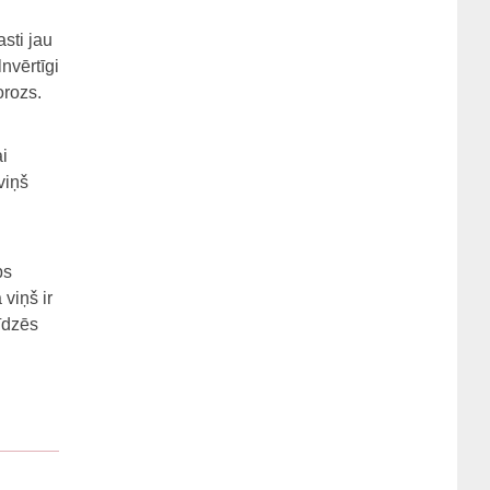
sti jau
lnvērtīgi
orozs.
i
viņš
bs
viņš ir
līdzēs