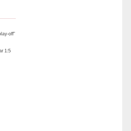
lay-off"
ar 1:5