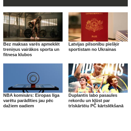
Bez maksas varēs apmeklēt
Latvijas pilsonību piešķir
treniņus vairākos sporta un
sportistam no Ukrainas
fitnesa klubos
NBA komisārs: Eiropas līga
Duplantis labo pasaules
varētu parādīties jau pēc
rekordu un kļūst par
dažiem gadiem
trīskārtēju PČ kārtslēkšanā