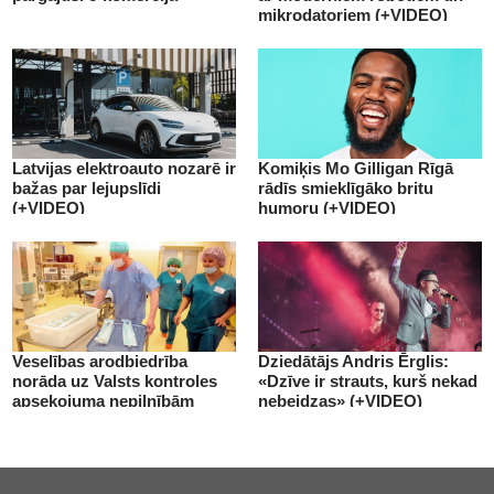
mikrodatoriem (+VIDEO)
Latvijas elektroauto nozarē ir
Komiķis Mo Gilligan Rīgā
bažas par lejupslīdi
rādīs smieklīgāko britu
(+VIDEO)
humoru (+VIDEO)
Veselības arodbiedrība
Dziedātājs Andris Ērglis:
norāda uz Valsts kontroles
«Dzīve ir strauts, kurš nekad
apsekojuma nepilnībām
nebeidzas» (+VIDEO)
(+VIDEO)