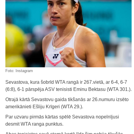
Foto:
Instagram
Sevastova, kura šobrīd WTA rangā ir 267.vietā, ar 6-4, 6-7
(6:8), 6-1 pārspēja ASV tenisisti Eminu Bektasu (WTA 301.).
Otrajā kārtā Sevastovu gaida tikšanās ar 26.numuru izsēto
amerikānieti Ešliju Krīgeri (WTA 29.).
Par uzvaru pirmās kārtas spēlē Sevastova nopelnījusi
desmit WTA ranga punktus.