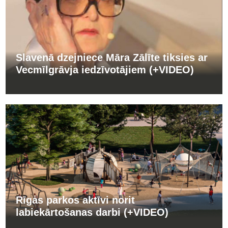
Slavenā dzejniece Māra Zālīte tiksies ar
Vecmīlgrāvja iedzīvotājiem (+VIDEO)
Rīgas parkos aktīvi norit
labiekārtošanas darbi (+VIDEO)