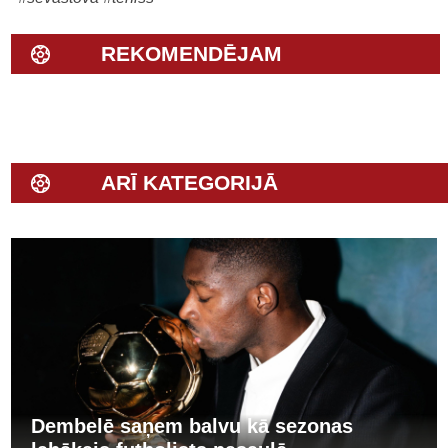
REKOMENDĒJAM
ARĪ KATEGORIJĀ
Dembelē saņem balvu kā sezonas