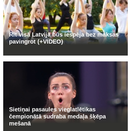
Rīt visā Latvijā būs iespēja bez maksas
pavingrot (+VIDEO)
Sietiņai pasaules vieglatlētikas
čempionātā sudraba medaļa šķēpa
mešanā