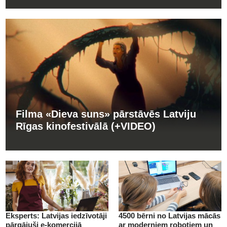
Filma «Dieva suns» pārstāvēs Latviju
Rīgas kinofestivālā (+VIDEO)
Eksperts: Latvijas iedzīvotāji
4500 bērni no Latvijas mācās
pārgājuši e-komercijā
ar moderniem robotiem un