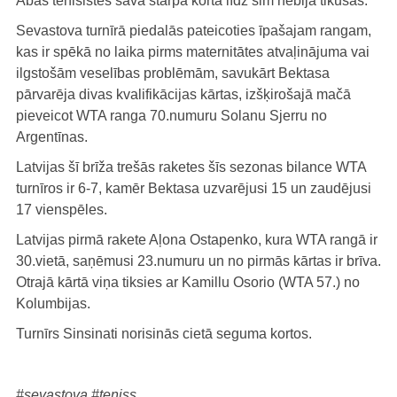
Abas tenisistes savā starpā kortā līdz šim nebija tikušās.
Sevastova turnīrā piedalās pateicoties īpašajam rangam,
kas ir spēkā no laika pirms maternitātes atvaļinājuma vai
ilgstošām veselības problēmām, savukārt Bektasa
pārvarēja divas kvalifikācijas kārtas, izšķirošajā mačā
pieveicot WTA ranga 70.numuru Solanu Sjerru no
Argentīnas.
Latvijas šī brīža trešās raketes šīs sezonas bilance WTA
turnīros ir 6-7, kamēr Bektasa uzvarējusi 15 un zaudējusi
17 vienspēles.
Latvijas pirmā rakete Aļona Ostapenko, kura WTA rangā ir
30.vietā, saņēmusi 23.numuru un no pirmās kārtas ir brīva.
Otrajā kārtā viņa tiksies ar Kamillu Osorio (WTA 57.) no
Kolumbijas.
Turnīrs Sinsinati norisinās cietā seguma kortos.
#sevastova
#teniss