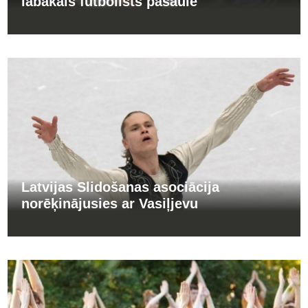
labākais futbolists pasaulē
Latvijas Slidošanas asociācija
norēķinājusies ar Vasiļjevu