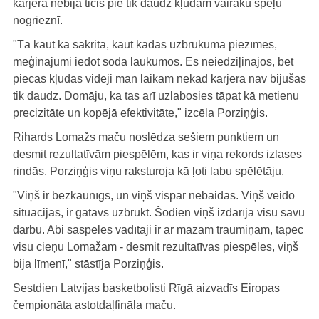
karjerā nebija ticis pie tik daudz kļūdām vairāku spēļu
nogrieznī.
"Tā kaut kā sakrita, kaut kādas uzbrukuma piezīmes,
mēģinājumi iedot soda laukumos. Es neiedziļinājos, bet
piecas kļūdas vidēji man laikam nekad karjerā nav bijušas
tik daudz. Domāju, ka tas arī uzlabosies tāpat kā metienu
precizitāte un kopējā efektivitāte," izcēla Porziņģis.
Rihards Lomažs maču noslēdza sešiem punktiem un
desmit rezultatīvām piespēlēm, kas ir viņa rekords izlases
rindās. Porziņģis viņu raksturoja kā ļoti labu spēlētāju.
"Viņš ir bezkaunīgs, un viņš vispār nebaidās. Viņš veido
situācijas, ir gatavs uzbrukt. Šodien viņš izdarīja visu savu
darbu. Abi saspēles vadītāji ir ar mazām traumiņām, tāpēc
visu cieņu Lomažam - desmit rezultatīvas piespēles, viņš
bija līmenī," stāstīja Porziņģis.
Sestdien Latvijas basketbolisti Rīgā aizvadīs Eiropas
čempionāta astotdaļfināla maču.