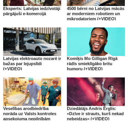
Eksperts: Latvijas iedzīvotāji
4500 bērni no Latvijas mācās
pārgājuši e-komercijā
ar moderniem robotiem un
mikrodatoriem (+VIDEO)
Latvijas elektroauto nozarē ir
Komiķis Mo Gilligan Rīgā
bažas par lejupslīdi
rādīs smieklīgāko britu
(+VIDEO)
humoru (+VIDEO)
Veselības arodbiedrība
Dziedātājs Andris Ērglis:
norāda uz Valsts kontroles
«Dzīve ir strauts, kurš nekad
apsekojuma nepilnībām
nebeidzas» (+VIDEO)
(+VIDEO)