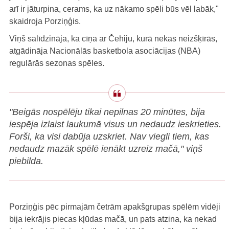
arī ir jāturpina, cerams, ka uz nākamo spēli būs vēl labāk,"
skaidroja Porziņģis.
Viņš salīdzināja, ka cīņa ar Čehiju, kurā nekas neizšķīrās,
atgādināja Nacionālās basketbola asociācijas (NBA)
regulārās sezonas spēles.
"Beigās nospēlēju tikai nepilnas 20 minūtes, bija
iespēja izlaist laukumā visus un nedaudz ieskrieties.
Forši, ka visi dabūja uzskriet. Nav viegli tiem, kas
nedaudz mazāk spēlē ienākt uzreiz mačā," viņš
piebilda.
Porziņģis pēc pirmajām četrām apakšgrupas spēlēm vidēji
bija iekrājis piecas kļūdas mačā, un pats atzina, ka nekad