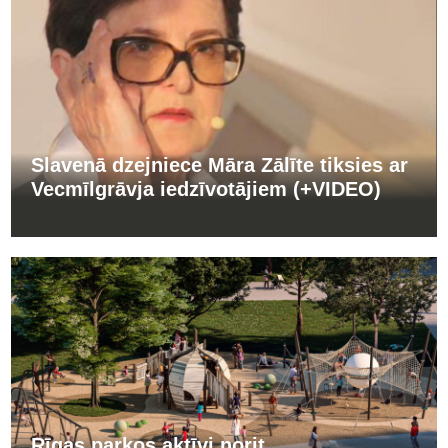
Slavenā dzejniece Māra Zālīte tiksies ar
Vecmīlgrāvja iedzīvotājiem (+VIDEO)
Rīgas parkos aktīvi norit