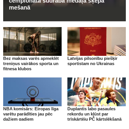
čempionātā sudraba medaļa šķēpa
mešanā
Bez maksas varēs apmeklēt
Latvijas pilsonību piešķir
treniņus vairākos sporta un
sportistam no Ukrainas
fitnesa klubos
NBA komisārs: Eiropas līga
Duplantis labo pasaules
varētu parādīties jau pēc
rekordu un kļūst par
dažiem gadiem
trīskārtēju PČ kārtslēkšanā