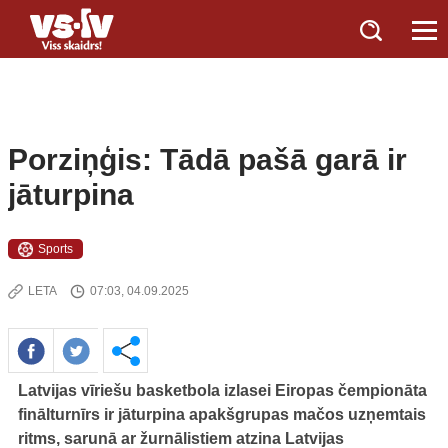
Porziņģis: Tādā pašā garā ir
jāturpina
Sports
LETA
07:03, 04.09.2025
Latvijas vīriešu basketbola izlasei Eiropas čempionāta
finālturnīrs ir jāturpina apakšgrupas mačos uzņemtais
ritms, sarunā ar žurnālistiem atzina Latvijas