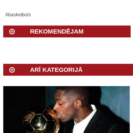
#basketbols
REKOMENDĒJAM
ARĪ KATEGORIJĀ