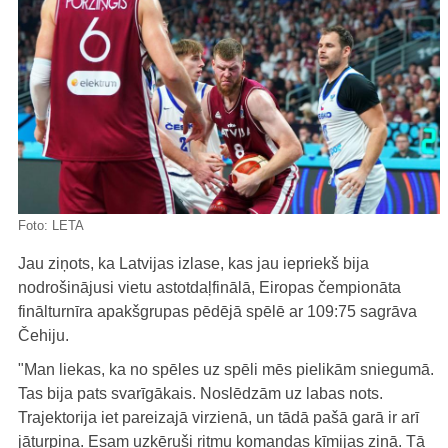
Foto:
LETA
Jau ziņots, ka Latvijas izlase, kas jau iepriekš bija
nodrošinājusi vietu astotdaļfinālā, Eiropas čempionāta
finālturnīra apakšgrupas pēdējā spēlē ar 109:75 sagrāva
Čehiju.
"Man liekas, ka no spēles uz spēli mēs pielikām sniegumā.
Tas bija pats svarīgākais. Noslēdzām uz labas nots.
Trajektorija iet pareizajā virzienā, un tādā pašā garā ir arī
jāturpina. Esam uzķēruši ritmu komandas ķīmijas ziņā. Tā