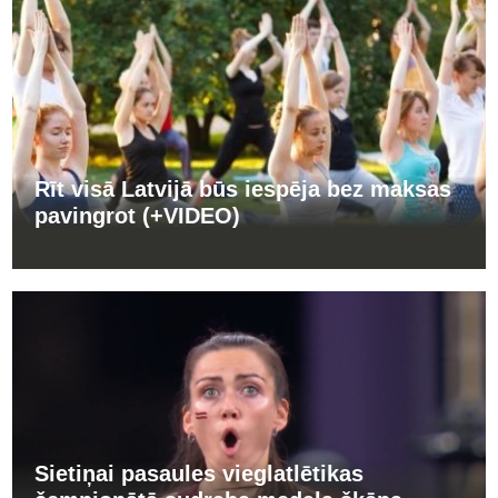
Rīt visā Latvijā būs iespēja bez maksas
pavingrot (+VIDEO)
Sietiņai pasaules vieglatlētikas