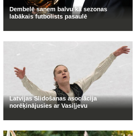
Dembelē saņem balvu kā sezonas
labākais futbolists pasaulē
Latvijas Slidošanas asociācija
norēķinājusies ar Vasiļjevu