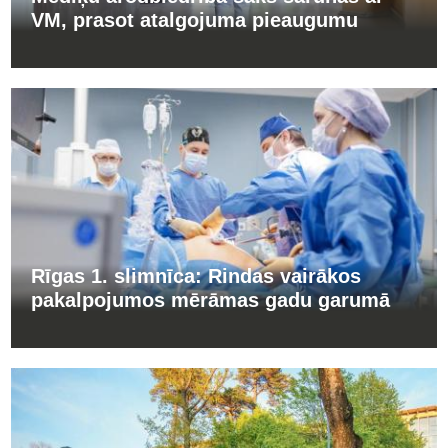
VM, prasot atalgojuma pieaugumu
Rīgas 1. slimnīca: Rindas vairākos
pakalpojumos mērāmas gadu garumā