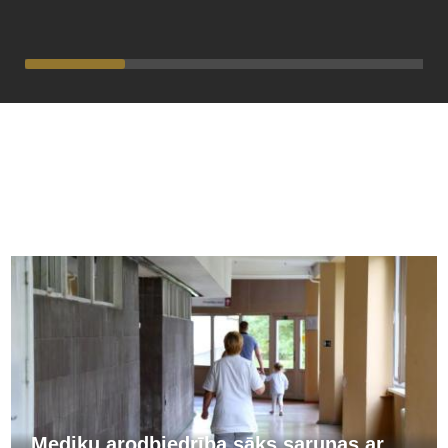
PĀRĒJĀS ZIŅAS
Mediķu arodbiedrība sāks sarunas ar