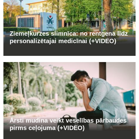
Ziemeļkurzes slimnīca: no rentgena līdz
personalizētajai medicīnai (+VIDEO)
Ārsti mudina veikt veselības pārbaudes
pirms ceļojuma (+VIDEO)