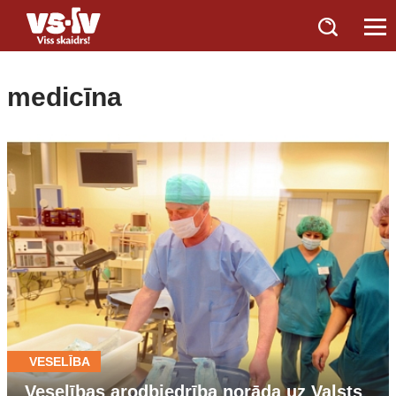
medicīna
VESELĪBA
Veselības arodbiedrība norāda uz Valsts