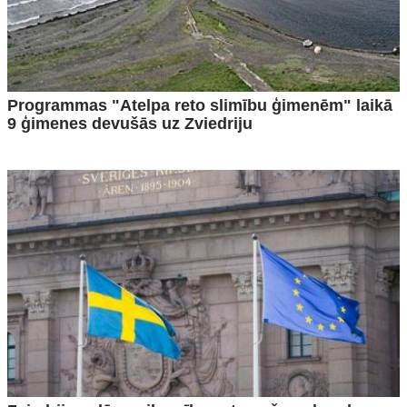
Programmas "Atelpa reto slimību ģimenēm" laikā
9 ģimenes devušās uz Zviedriju