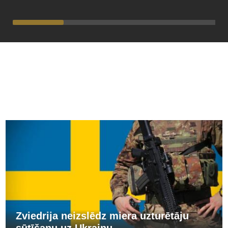
PĀRĒJĀS ZIŅAS
Zviedrija neizslēdz miera uzturētāju