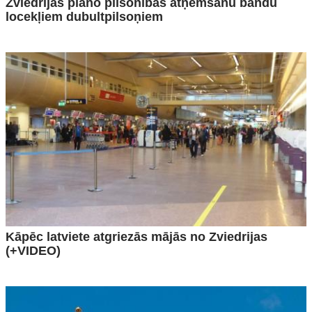
Zviedrijas plāno pilsonības atņemšanu bandu
locekļiem dubultpilsoņiem
Kāpēc latviete atgriezās mājās no Zviedrijas
(+VIDEO)