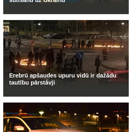
sūtīšanu uz Ukrainu
Erebrū apšaudes upuru vidū ir dažādu
tautību pārstāvji