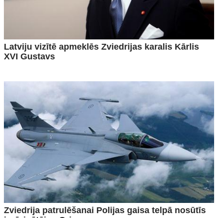
Latviju vizītē apmeklēs Zviedrijas karalis Kārlis
XVI Gustavs
Zviedrija patrulēšanai Polijas gaisa telpā nosūtīs