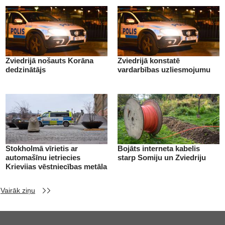
Zviedrijā nošauts Korāna
Zviedrijā konstatē
dedzinātājs
vardarbības uzliesmojumu
Stokholmā vīrietis ar
Bojāts interneta kabelis
automašīnu ietriecies
starp Somiju un Zviedriju
Krievijas vēstniecības metāla
vārtos
Vairāk ziņu