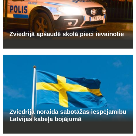
Zviedrijā apšaudē skolā pieci ievainotie
Zviedrija noraida sabotāžas iespējamību
Latvijas kabeļa bojājumā